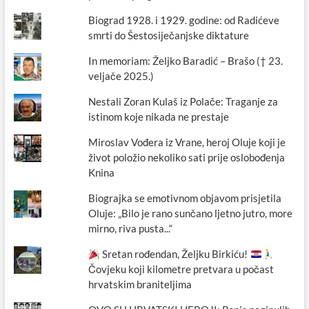
Biograd 1928. i 1929. godine: od Radićeve
smrti do Šestosiječanjske diktature
In memoriam: Željko Baradić – Brašo († 23.
veljače 2025.)
Nestali Zoran Kulaš iz Polače: Traganje za
istinom koje nikada ne prestaje
Miroslav Vođera iz Vrane, heroj Oluje koji je
život položio nekoliko sati prije oslobođenja
Knina
Biograjka se emotivnom objavom prisjetila
Oluje: „Bilo je rano sunčano ljetno jutro, more
mirno, riva pusta...“
Sretan rođendan, Željku Birkiću!
Čovjeku koji kilometre pretvara u počast
hrvatskim braniteljima