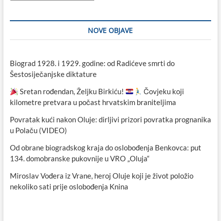
NOVE OBJAVE
Biograd 1928. i 1929. godine: od Radićeve smrti do
Šestosiječanjske diktature
Sretan rođendan, Željku Birkiću!
Čovjeku koji
kilometre pretvara u počast hrvatskim braniteljima
Povratak kući nakon Oluje: dirljivi prizori povratka prognanika
u Polaču (VIDEO)
Od obrane biogradskog kraja do oslobođenja Benkovca: put
134. domobranske pukovnije u VRO „Oluja“
Miroslav Vođera iz Vrane, heroj Oluje koji je život položio
nekoliko sati prije oslobođenja Knina