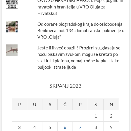
OVO SU HRVATSKI HEROJI: Popis poginulih
hrvatskih branitelja u VRO Oluja za
Hrvatsku!
Od obrane biogradskog kraja do oslobođenja
Benkovca: put 134. domobranske pukovnije u
VRO „Oluja“
Jeste li ih već opazili? Prozirni su, glasaju se
noću piskavim zvukom, mogu se kretati po
staklu ili plafonu, nemaju očne kapke i tako
buljooki straše ljude
SRPANJ 2023
P
U
S
Č
P
S
N
1
2
3
4
5
6
7
8
9