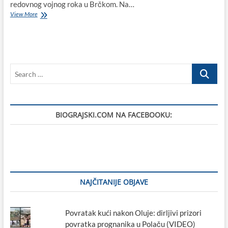
redovnog vojnog roka u Brčkom. Na…
20-
View More
godišnji
Nade
Rogić
iz
Raštana
Search
Gornjih
poginuo
…
je
na
današnji
BIOGRAJSKI.COM NA FACEBOOKU:
dan
1991.
godine
u
Mirkovcima
NAJČITANIJE OBJAVE
Povratak kući nakon Oluje: dirljivi prizori
povratka prognanika u Polaču (VIDEO)