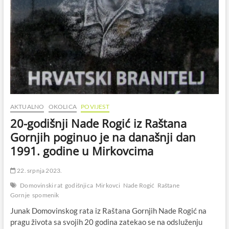
AKTUALNO
OKOLICA
POVIJEST
20-godišnji Nade Rogić iz Raštana
Gornjih poginuo je na današnji dan
1991. godine u Mirkovcima
22. srpnja 2023.
Domovinski rat
godišnjica
Mirkovci
Nade Rogić
Raštane
Gornje
spomenik
Junak Domovinskog rata iz Raštana Gornjih Nade Rogić na
pragu života sa svojih 20 godina zatekao se na odsluženju