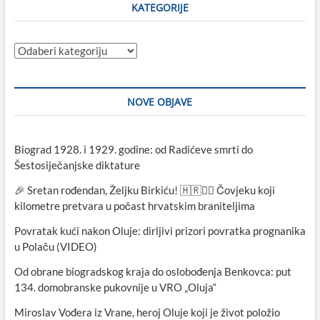
KATEGORIJE
Kategorije
NOVE OBJAVE
Biograd 1928. i 1929. godine: od Radićeve smrti do
Šestosiječanjske diktature
🎉 Sretan rođendan, Željku Birkiću! 🇭🇷🏃‍♂️ Čovjeku koji
kilometre pretvara u počast hrvatskim braniteljima
Povratak kući nakon Oluje: dirljivi prizori povratka prognanika
u Polaču (VIDEO)
Od obrane biogradskog kraja do oslobođenja Benkovca: put
134. domobranske pukovnije u VRO „Oluja“
Miroslav Vođera iz Vrane, heroj Oluje koji je život položio