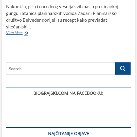
Nakon ića, pića i narodnog veselja svih nas u prosinačkoj
gunguli Stanica planinarskih vodiča Zadar i Planinarsko
društvo Belveder donijeli su recept kako prevladati
siječanjski…
Planinarski
View More
izlet
na
otoku
Pašmanu
u
Search
organizaciji
PD-
…
a
Belveder
i
BIOGRAJSKI.COM NA FACEBOOKU:
SPV
Zadar
7.
siječnja
2023.
NAJČITANIJE OBJAVE