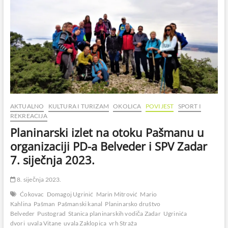
AKTUALNO
KULTURA I TURIZAM
OKOLICA
POVIJEST
SPORT I
REKREACIJA
Planinarski izlet na otoku Pašmanu u
organizaciji PD-a Belveder i SPV Zadar
7. siječnja 2023.
8. siječnja 2023.
Ćokovac
Domagoj Ugrinić
Marin Mitrović
Mario
Kahlina
Pašman
Pašmanski kanal
Planinarsko društvo
Belveder
Pustograd
Stanica planinarskih vodiča Zadar
Ugrinića
dvori
uvala Vitane
uvala Zaklopica
vrh Straža