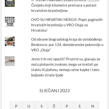
Čovjeku koji kilometre pretvara u počast
hrvatskim braniteljima
OVO SU HRVATSKI HEROJI: Popis poginulih
hrvatskih branitelja u VRO Oluja za
Hrvatsku!
Od obrane biogradskog kraja do oslobođenja
Benkovca: put 134. domobranske pukovnije u
VRO „Oluja“
Jeste li ih već opazili? Prozirni su, glasaju se
noću piskavim zvukom, mogu se kretati po
staklu ili plafonu, nemaju očne kapke i tako
buljooki straše ljude
SIJEČANJ 2023
P
U
S
Č
P
S
N