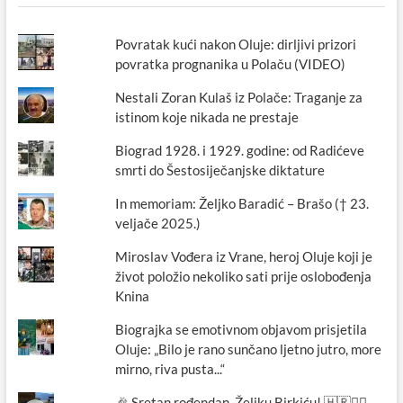
Povratak kući nakon Oluje: dirljivi prizori
povratka prognanika u Polaču (VIDEO)
Nestali Zoran Kulaš iz Polače: Traganje za
istinom koje nikada ne prestaje
Biograd 1928. i 1929. godine: od Radićeve
smrti do Šestosiječanjske diktature
In memoriam: Željko Baradić – Brašo († 23.
veljače 2025.)
Miroslav Vođera iz Vrane, heroj Oluje koji je
život položio nekoliko sati prije oslobođenja
Knina
Biograjka se emotivnom objavom prisjetila
Oluje: „Bilo je rano sunčano ljetno jutro, more
mirno, riva pusta...“
🎉 Sretan rođendan, Željku Birkiću! 🇭🇷🏃‍♂️