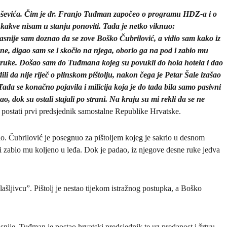
loševića. Čim je dr. Franjo Tuđman započeo o programu HDZ-a i o
 kakve nisam u stanju ponoviti. Tada je netko viknuo:
Kasnije sam doznao da se zove Boško Čubrilović, a vidio sam kako iz
mene, digao sam se i skočio na njega, oborio ga na pod i zabio mu
 iz ruke. Došao sam do Tuđmana kojeg su povukli do hola hotela i dao
dili da nije riječ o plinskom pištolju, nakon čega je Petar Šale izašao
Tada se konačno pojavila i milicija koja je do tada bila samo pasivni
ao, dok su ostali stajali po strani. Na kraju su mi rekli da se ne
će postati prvi predsjednik samostalne Republike Hrvatske.
o. Čubrilović je posegnuo za pištoljem kojeg je sakrio u desnom
 i zabio mu koljeno u leđa. Dok je padao, iz njegove desne ruke jedva
plašljivcu”. Pištolj je nestao tijekom istražnog postupka, a Boško
ije, Tuđman je postao hrvatski predsjednik te uz predanost i žrtvu