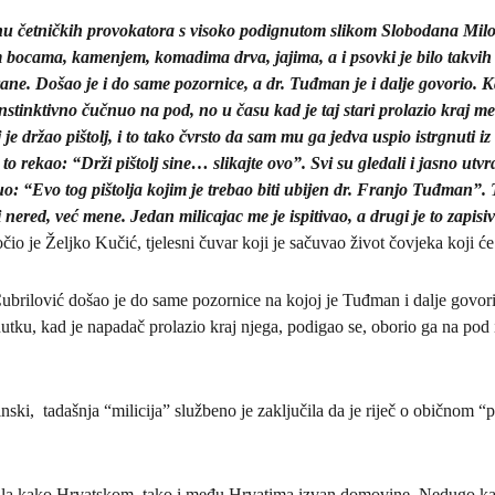
inu četničkih provokatora s visoko podignutom slikom Slobodana Mi
m bocama, kamenjem, komadima drva, jajima, a i psovki je bilo takvih
rane. Došao je i do same pozornice, a dr. Tuđman je i dalje govorio. 
 instinktivno čučnuo na pod, no u času kad je taj stari prolazio kraj 
je držao pištolj, i to tako čvrsto da sam mu ga jedva uspio istrgnuti
 to rekao: “Drži pištolj sine… slikajte ovo”. Svi su gledali i jasno utvr
uo: “Evo tog pištolja kojim je trebao biti ubijen dr. Franjo Tuđman”. 
i nered, već mene. Jedan milicajac me je ispitivao, a drugi je to zapisiv
očio je Željko Kučić, tjelesni čuvar koji je sačuvao život čovjeka koji 
ubrilović došao je do same pozornice na kojoj je Tuđman i dalje govori
utku, kad je napadač prolazio kraj njega, podigao se, oborio ga na pod
linski, tadašnja “milicija” službeno je zaključila da je riječ o običnom “
rila kako Hrvatskom, tako i među Hrvatima izvan domovine. Nedugo kasn