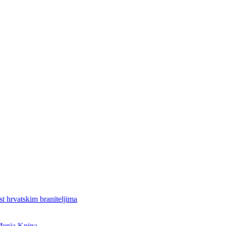
st hrvatskim braniteljima
ođenja Knina