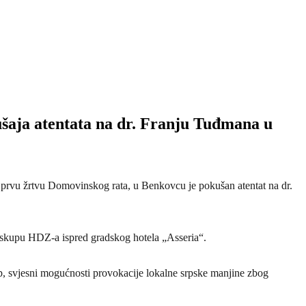
ušaja atentata na dr. Franju Tuđmana u
ao prvu žrtvu Domovinskog rata, u Benkovcu je pokušan atentat na dr.
m skupu HDZ-a ispred gradskog hotela „Asseria“.
up, svjesni mogućnosti provokacije lokalne srpske manjine zbog