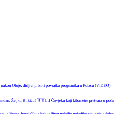
 nakon Oluje: dirljivi prizori povratka prognanika u Polaču (VIDEO)
endan, Željku Birkiću! 🇭🇷🏃‍♂️ Čovjeku koji kilometre pretvara u poča
ra iz Vrane, heroj Oluje koji je život položio nekoliko sati prije oslob