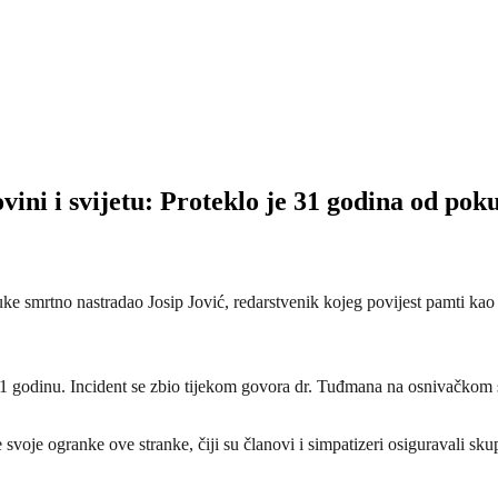
ini i svijetu: Proteklo je 31 godina od pok
 ruke smrtno nastradao Josip Jović, redarstvenik kojeg povijest pamti k
 31 godinu. Incident se zbio tijekom govora dr. Tuđmana na osnivačko
svoje ogranke ove stranke, čiji su članovi i simpatizeri osiguravali sk