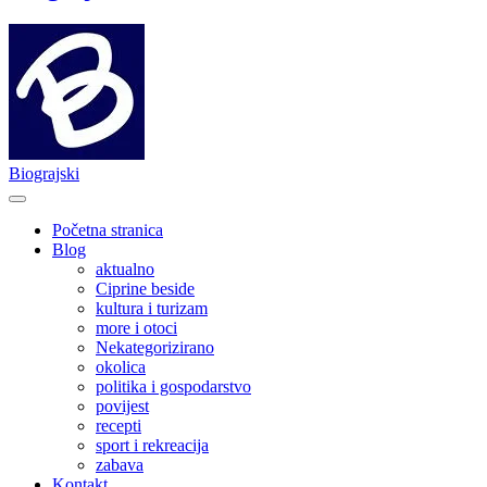
Biograjski
Početna stranica
Blog
aktualno
Ciprine beside
kultura i turizam
more i otoci
Nekategorizirano
okolica
politika i gospodarstvo
povijest
recepti
sport i rekreacija
zabava
Kontakt