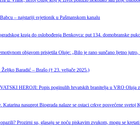
 Babcu – najstariji svjetionik u Pašmanskom kanalu
ogradskog kraja do oslobođenja Benkovca: put 134. domobranske puk
emotivnom objavom prisjetila Oluje: „Bilo je rano sunčano ljetno jutro, 
Željko Baradić – Brašo († 23. veljače 2025.)
SKI HEROJI: Popis poginulih hrvatskih branitelja u VRO Oluja z
. Katarina nasuprot Biograda nalaze se ostaci crkve posvećene svetoj K
ć opazili? Prozirni su, glasaju se noću piskavim zvukom, mogu se kretati