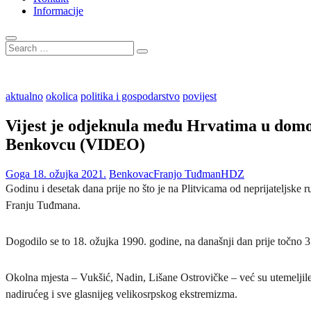
Informacije
Search
…
aktualno
okolica
politika i gospodarstvo
povijest
Vijest je odjeknula među Hrvatima u domov
Benkovcu (VIDEO)
Goga
18. ožujka 2021.
Benkovac
Franjo Tuđman
HDZ
Godinu i desetak dana prije no što je na Plitvicama od neprijateljske
Franju Tuđmana.
Dogodilo se to 18. ožujka 1990. godine, na današnji dan prije točno
Okolna mjesta – Vukšić, Nadin, Lišane Ostrovičke – već su utemeljile 
nadirućeg i sve glasnijeg velikosrpskog ekstremizma.