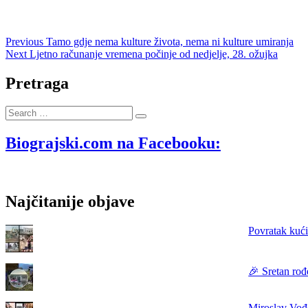
Navigacija
Previous
Previous
Tamo gdje nema kulture života, nema ni kulture umiranja
Next
post:
Next
Ljetno računanje vremena počinje od nedjelje, 28. ožujka
objava
post:
Pretraga
Search
…
Biograjski.com na Facebooku:
Najčitanije objave
Povratak kući
🎉 Sretan rođ
Miroslav Vođe