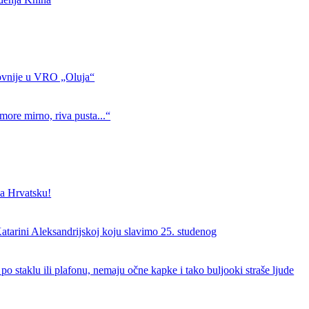
ovnije u VRO „Oluja“
more mirno, riva pusta...“
a Hrvatsku!
atarini Aleksandrijskoj koju slavimo 25. studenog
 po staklu ili plafonu, nemaju očne kapke i tako buljooki straše ljude