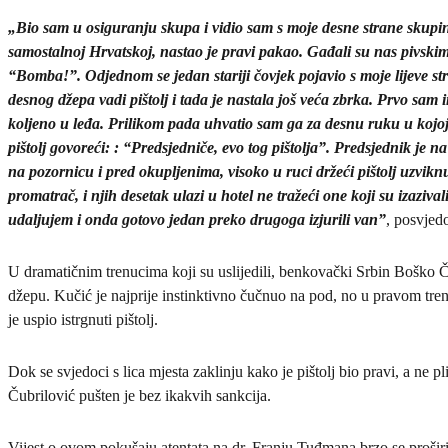
„Bio sam u osiguranju skupa i vidio sam s moje desne strane skup
samostalnoj Hrvatskoj, nastao je pravi pakao. Gađali su nas pivski
“Bomba!”. Odjednom se jedan stariji čovjek pojavio s moje lijeve st
desnog džepa vadi pištolj i tada je nastala još veća zbrka. Prvo sam
koljeno u leđa. Prilikom pada uhvatio sam ga za desnu ruku u kojoj 
pištolj govoreći: : “Predsjedniče, evo tog pištolja”. Predsjednik je na
na pozornicu i pred okupljenima, visoko u ruci držeći pištolj uzvikn
promatrač, i njih desetak ulazi u hotel ne tražeći one koji su izazival
udaljujem i onda gotovo jedan preko drugoga izjurili van”
, posvjed
U dramatičnim trenucima koji su uslijedili, benkovački Srbin Boško Č
džepu. Kučić je najprije instinktivno čučnuo na pod, no u pravom tren
je uspio istrgnuti pištolj.
Dok se svjedoci s lica mjesta zaklinju kako je pištolj bio pravi, a ne p
Čubrilović pušten je bez ikakvih sankcija.
Vijest o ovom pokušaju atentata na dr. Franju Tuđmana brzo se proši