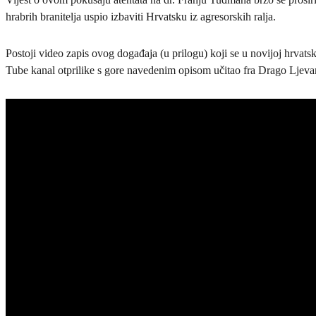
hrabrih branitelja uspio izbaviti Hrvatsku iz agresorskih ralja.
Postoji video zapis ovog događaja (u prilogu) koji se u novijoj hrvats
Tube kanal otprilike s gore navedenim opisom učitao fra Drago Ljeva