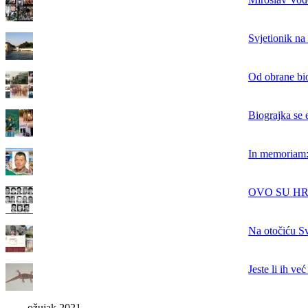
Svjetionik na
Od obrane bi
Biograjka se 
In memoriam: 
OVO SU HRVAT
Na otočiću Sv
Jeste li ih ve
ožujak 2021