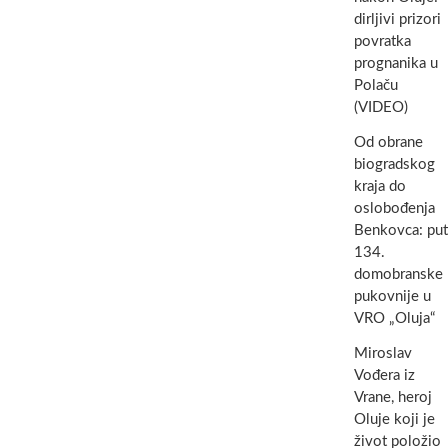
dirljivi prizori
povratka
prognanika u
Polaču
(VIDEO)
Od obrane
biogradskog
kraja do
oslobođenja
Benkovca: put
134.
domobranske
pukovnije u
VRO „Oluja“
Miroslav
Vođera iz
Vrane, heroj
Oluje koji je
život položio