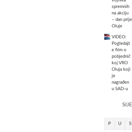
vojnika
spremnih
na akciju
– dan prije
Oluje
VIDEO:
Pogledajt
e film o
pobjednič
koj VRO
Oluja koji
je
nagrađen
u SAD-u
SIJ
P
U
S