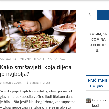
Search
…
BIOGRAJSK
I.COM NA
FACEBOOK
U:
AKTUALNO
DNEVNIK LIKA ALERIKA
ZABAVA
Kako smršavjeti, koja dijeta
je najbolja?
NAJČITANIJ
9. siječnja 2020.
blagdani
dijeta
E OBJAVE
Sve do prije kojih tridesetak godina, jedna od
glavnih preokupacija većine ljudi tijekom dana
Povratak
je bilo – što jesti! Ne zbog izbora, već suprotno
kući
– zbog nepostojanja izbora, nije se imalo što