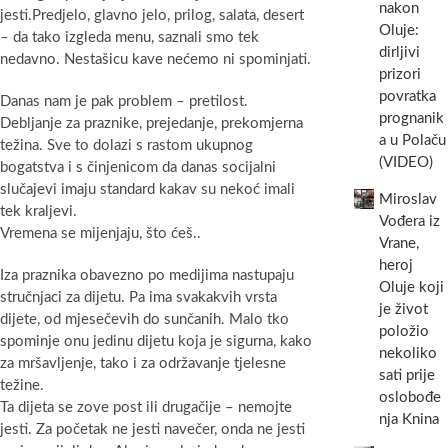
nakon
jesti.Predjelo, glavno jelo, prilog, salata, desert
Oluje:
– da tako izgleda menu, saznali smo tek
dirljivi
nedavno. Nestašicu kave nećemo ni spominjati.
prizori
povratka
Danas nam je pak problem – pretilost.
prognanik
Debljanje za praznike, prejedanje, prekomjerna
a u Polaču
težina. Sve to dolazi s rastom ukupnog
(VIDEO)
bogatstva i s činjenicom da danas socijalni
slučajevi imaju standard kakav su nekoć imali
Miroslav
tek kraljevi.
Vođera iz
Vremena se mijenjaju, što ćeš..
Vrane,
heroj
Iza praznika obavezno po medijima nastupaju
Oluje koji
stručnjaci za dijetu. Pa ima svakakvih vrsta
je život
dijete, od mjesečevih do sunčanih. Malo tko
položio
spominje onu jedinu dijetu koja je sigurna, kako
nekoliko
za mršavljenje, tako i za održavanje tjelesne
sati prije
težine.
oslobođe
Ta dijeta se zove post ili drugačije – nemojte
nja Knina
jesti. Za početak ne jesti navečer, onda ne jesti