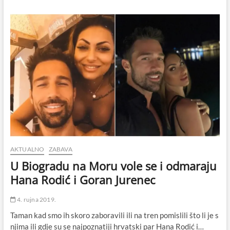
Osijeka
autobusom
poslao
pola
kile
marihuane
prijatelju
u
Biograd
na
Moru,
policija
ih
brzo
razotkrila
AKTUALNO
ZABAVA
U Biogradu na Moru vole se i odmaraju
Hana Rodić i Goran Jurenec
4. rujna 2019.
Taman kad smo ih skoro zaboravili ili na tren pomislili što li je s
njima ili gdje su se najpoznatiji hrvatski par Hana Rodić i…