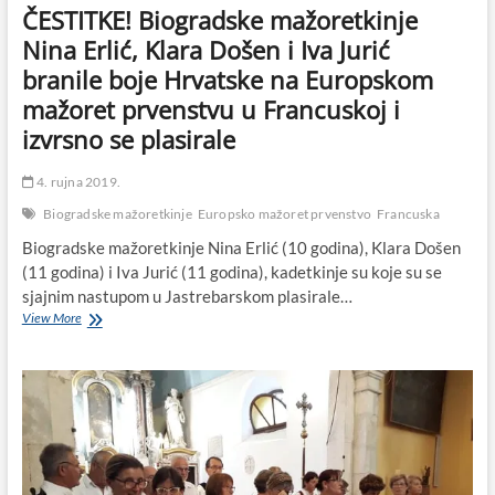
ČESTITKE! Biogradske mažoretkinje
Nina Erlić, Klara Došen i Iva Jurić
branile boje Hrvatske na Europskom
mažoret prvenstvu u Francuskoj i
izvrsno se plasirale
4. rujna 2019.
Biogradske mažoretkinje
Europsko mažoret prvenstvo
Francuska
Biogradske mažoretkinje Nina Erlić (10 godina), Klara Došen
(11 godina) i Iva Jurić (11 godina), kadetkinje su koje su se
sjajnim nastupom u Jastrebarskom plasirale…
ČESTITKE!
View More
Biogradske
mažoretkinje
Nina
Erlić,
Klara
Došen
i
Iva