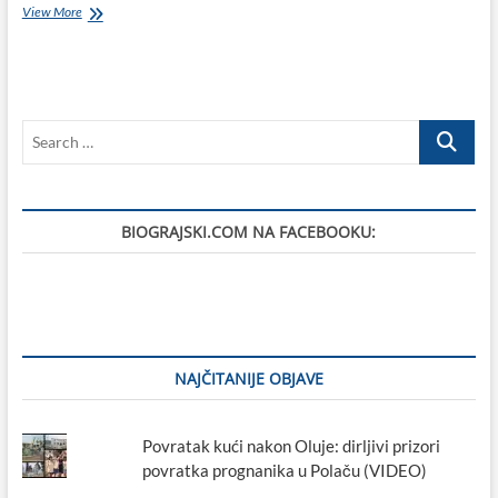
VIDEO:
View More
Tebi
pjevam
–
Koncert
Pučkih
Search
pivača
Tkona
…
BIOGRAJSKI.COM NA FACEBOOKU:
NAJČITANIJE OBJAVE
Povratak kući nakon Oluje: dirljivi prizori
povratka prognanika u Polaču (VIDEO)