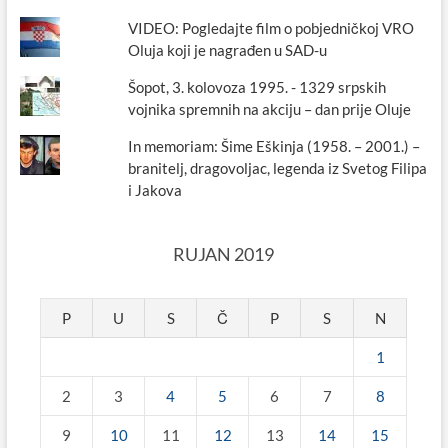
VIDEO: Pogledajte film o pobjedničkoj VRO
Oluja koji je nagrađen u SAD-u
Šopot, 3. kolovoza 1995. - 1329 srpskih
vojnika spremnih na akciju – dan prije Oluje
In memoriam: Šime Eškinja (1958. – 2001.) –
branitelj, dragovoljac, legenda iz Svetog Filipa
i Jakova
RUJAN 2019
P
U
S
Č
P
S
N
1
2
3
4
5
6
7
8
9
10
11
12
13
14
15