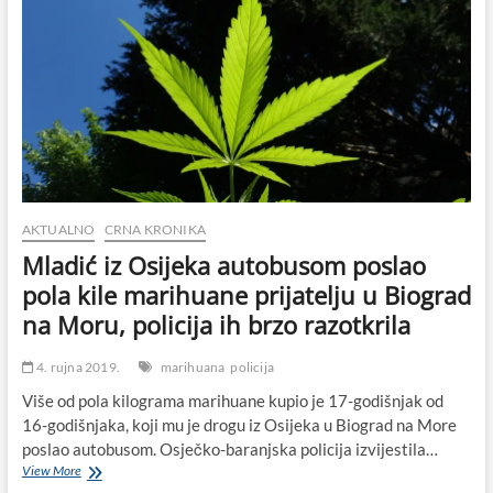
AKTUALNO
CRNA KRONIKA
Mladić iz Osijeka autobusom poslao
pola kile marihuane prijatelju u Biograd
na Moru, policija ih brzo razotkrila
4. rujna 2019.
marihuana
policija
Više od pola kilograma marihuane kupio je 17-godišnjak od
16-godišnjaka, koji mu je drogu iz Osijeka u Biograd na More
poslao autobusom. Osječko-baranjska policija izvijestila…
Mladić
View More
iz