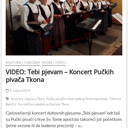
Jurić
branile
boje
Hrvatske
na
Europskom
mažoret
prvenstvu
u
Francuskoj
i
izvrsno
se
KULTURA I TURIZAM
MORE I OTOCI
plasirale
VIDEO: Tebi pjevam – Koncert Pučkih
pivača Tkona
4. rujna 2019.
koncert
Općina Tkon
Pučki pivači crkve svetog Tome apostola
Tihomir
Benčić
Turistička zajednica Općine Tkon
Cjelovečernji koncert duhovnih pjesama „Tebi pjevam“ održali
su Pučki pivači crkve Sv. Tome apostola takoreći još početkom
ljetne sezone ili da budemo precizniji – u…