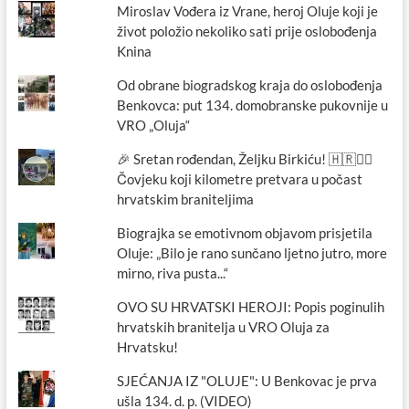
Miroslav Vođera iz Vrane, heroj Oluje koji je
život položio nekoliko sati prije oslobođenja
Knina
Od obrane biogradskog kraja do oslobođenja
Benkovca: put 134. domobranske pukovnije u
VRO „Oluja“
🎉 Sretan rođendan, Željku Birkiću! 🇭🇷🏃‍♂️
Čovjeku koji kilometre pretvara u počast
hrvatskim braniteljima
Biograjka se emotivnom objavom prisjetila
Oluje: „Bilo je rano sunčano ljetno jutro, more
mirno, riva pusta...“
OVO SU HRVATSKI HEROJI: Popis poginulih
hrvatskih branitelja u VRO Oluja za
Hrvatsku!
SJEĆANJA IZ "OLUJE": U Benkovac je prva
ušla 134. d. p. (VIDEO)