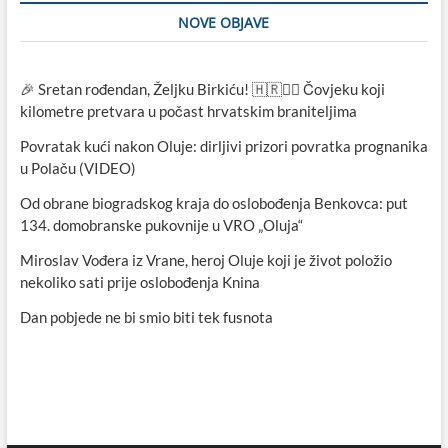
NOVE OBJAVE
🎉 Sretan rođendan, Željku Birkiću! 🇭🇷🏃‍♂️ Čovjeku koji
kilometre pretvara u počast hrvatskim braniteljima
Povratak kući nakon Oluje: dirljivi prizori povratka prognanika
u Polaču (VIDEO)
Od obrane biogradskog kraja do oslobođenja Benkovca: put
134. domobranske pukovnije u VRO „Oluja“
Miroslav Vođera iz Vrane, heroj Oluje koji je život položio
nekoliko sati prije oslobođenja Knina
Dan pobjede ne bi smio biti tek fusnota