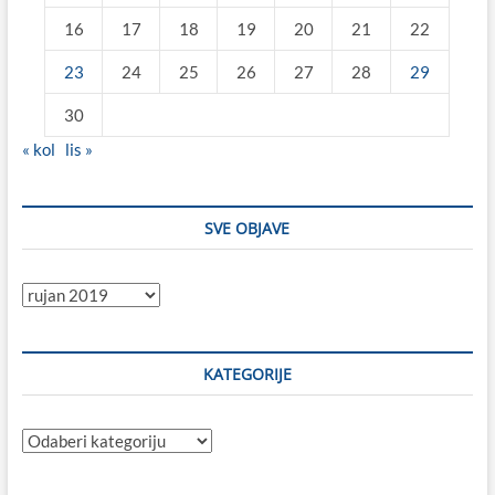
16
17
18
19
20
21
22
23
24
25
26
27
28
29
30
« kol
lis »
SVE OBJAVE
Sve
objave
KATEGORIJE
Kategorije