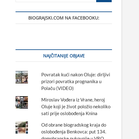
BIOGRAJSKI.COM NA FACEBOOKU:
NAJČITANIJE OBJAVE
Povratak kući nakon Oluje: dirljivi
prizori povratka prognanika u
Polaču (VIDEO)
Miroslav Vođera iz Vrane, heroj
Oluje koji je život položio nekoliko
sati prije oslobođenja Knina
Od obrane biogradskog kraja do
oslobođenja Benkovca: put 134.
domobranske pukovnije u VRO