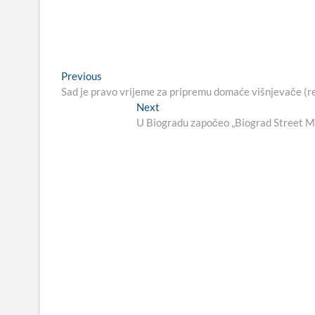
Navigacija
Previous
Previous
post:
Sad je pravo vrijeme za pripremu domaće višnjevače (r
objava
Next
Next
post:
U Biogradu započeo „Biograd Street Musi