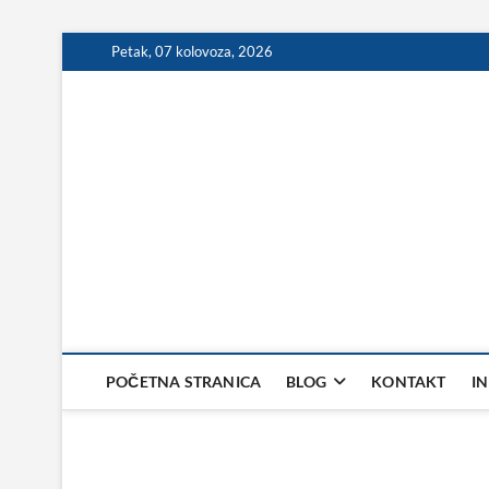
Skip
Petak, 07 kolovoza, 2026
to
content
POČETNA STRANICA
BLOG
KONTAKT
I