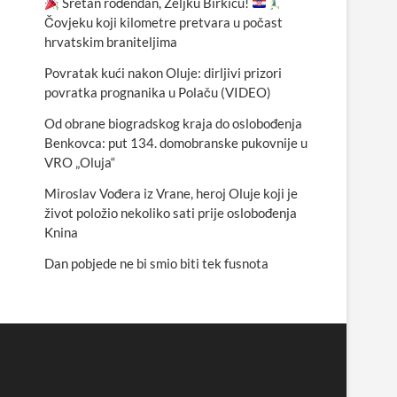
Sretan rođendan, Željku Birkiću!
Čovjeku koji kilometre pretvara u počast
hrvatskim braniteljima
Povratak kući nakon Oluje: dirljivi prizori
povratka prognanika u Polaču (VIDEO)
Od obrane biogradskog kraja do oslobođenja
Benkovca: put 134. domobranske pukovnije u
VRO „Oluja“
Miroslav Vođera iz Vrane, heroj Oluje koji je
život položio nekoliko sati prije oslobođenja
Knina
Dan pobjede ne bi smio biti tek fusnota