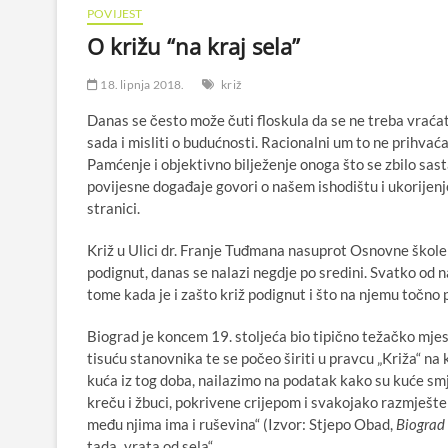
POVIJEST
O križu “na kraj sela”
18. lipnja 2018.
križ
Danas se često može čuti floskula da se ne treba vraćati 
sada i misliti o budućnosti. Racionalni um to ne prihvaća
Pamćenje i objektivno bilježenje onoga što se zbilo sast
povijesne događaje govori o našem ishodištu i ukorijenj
stranici.
Križ u Ulici dr. Franje Tuđmana nasuprot Osnovne škole
podignut, danas se nalazi negdje po sredini. Svatko od n
tome kada je i zašto križ podignut i što na njemu točno p
Biograd je koncem 19. stoljeća bio tipično težačko mjes
tisuću stanovnika te se počeo širiti u pravcu „Križa“ na 
kuća iz tog doba, nailazimo na podatak kako su kuće s
kreču i žbuci, pokrivene crijepom i svakojako razmješte
među njima ima i ruševina“ (Izvor: Stjepo Obad,
Biograd 
tada „vrata od sela“.