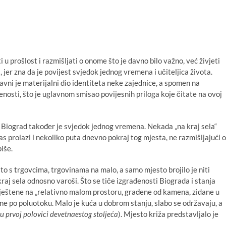
u prošlost i razmišljati o onome što je davno bilo važno, već živjeti
, jer zna da je povijest svjedok jednog vremena i učiteljica života.
avni je materijalni dio identiteta neke zajednice, a spomen na
enosti, što je uglavnom smisao povijesnih priloga koje čitate na ovoj
 Biograd također je svjedok jednog vremena. Nekada „na kraj sela“
as prolazi i nekoliko puta dnevno pokraj tog mjesta, ne razmišljajući o
iše.
to s trgovcima, trgovinama na malo, a samo mjesto brojilo je niti
kraj sela odnosno varoši. Što se tiče izgrađenosti Biograda i stanja
mještene na „relativno malom prostoru, građene od kamena, zidane u
ne po poluotoku. Malo je kuća u dobrom stanju, slabo se održavaju, a
u prvoj polovici devetnaestog stoljeća
). Mjesto križa predstavljalo je