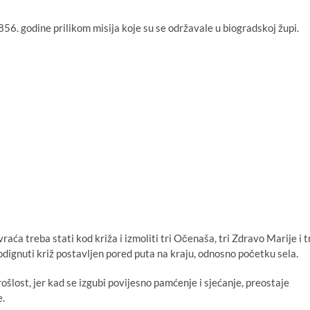
1856. godine prilikom misija koje su se održavale u biogradskoj župi.
 vraća treba stati kod križa i izmoliti tri Očenaša, tri Zdravo Marije i t
odignuti križ postavljen pored puta na kraju, odnosno početku sela.
ošlost, jer kad se izgubi povijesno pamćenje i sjećanje, preostaje
e.