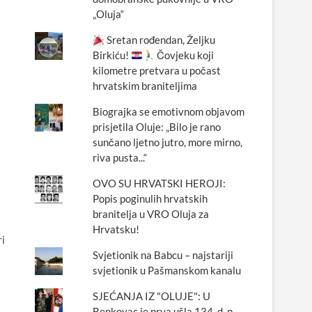
„Oluja“
Sretan rođendan, Željku
Birkiću!
Čovjeku koji
kilometre pretvara u počast
hrvatskim braniteljima
Biograjka se emotivnom objavom
prisjetila Oluje: „Bilo je rano
sunčano ljetno jutro, more mirno,
riva pusta...“
OVO SU HRVATSKI HEROJI:
Popis poginulih hrvatskih
branitelja u VRO Oluja za
Hrvatsku!
ri
Svjetionik na Babcu – najstariji
svjetionik u Pašmanskom kanalu
SJEĆANJA IZ "OLUJE": U
Benkovac je prva ušla 134. d. p.