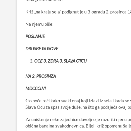
Križ „na kraju sela“ podignut je u Biogradu 2. prosinca 
Na njemu piše:
POSLANJE
DRUSBE ISUSOVE
OCE 3. ZDRA 3. SLAVA OTCU
NA 2. PROSINZA
MDCCCLVI
što hoće reći kako svaki onaj koji izlazi iz sela i kada se
Slava Ocu za spas svoje duše, na što ga podsjeća ovaj p
Za uništenje neke zajednice dovoljno je razoriti njenu pr
obična banalna svakodnevnica. Bijeli križ opomenu šalj