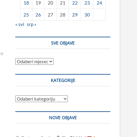
18
19
20
21
22
23
24
25
26
27
28
29
30
« svi
srp »
SVE OBJAVE
to
Sve
objave
KATEGORIJE
Kategorije
NOVE OBJAVE