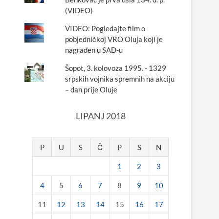
(VIDEO)
VIDEO: Pogledajte film o
pobjedničkoj VRO Oluja koji je
nagrađen u SAD-u
Šopot, 3. kolovoza 1995. - 1329
srpskih vojnika spremnih na akciju
– dan prije Oluje
LIPANJ 2018
P
U
S
Č
P
S
N
1
2
3
4
5
6
7
8
9
10
11
12
13
14
15
16
17