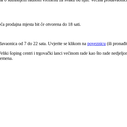
ća prodajna mjesta bit će otvorena do 18 sati.
davaonica od 7 do 22 sata. Uvjerite se klikom na
poveznicu
(ili pronađi
Veliki šoping centri i trgovački lanci većinom rade kao što rade nedjelj
remena.