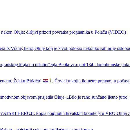
 nakon Oluje: dirljivi prizori povratka prognanika u Polaču (VIDEO)
ra iz Vrane, heroj Oluje koji je život položio nekoliko sati prije oslob
ogradskog kraja do oslobođenja Benkovca: put 134. domobranske puk
endan, Željku Birkiću!
Čovjeku koji kilometre pretvara u počast 
emotivnom objavom prisjetila Oluje: „Bilo je rano sunčano ljetno jutro, 
SKI HEROJI: Popis poginulih hrvatskih branitelja u VRO Oluja z
 Babcu – najstariji svjetionik u Pašmanskom kanalu