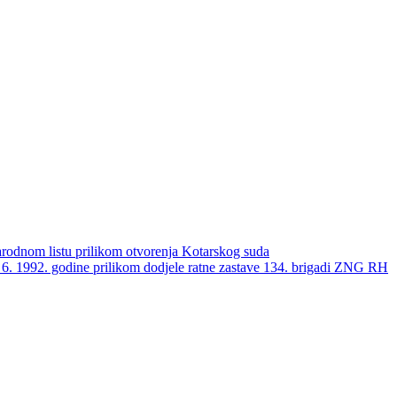
arodnom listu prilikom otvorenja Kotarskog suda
. 1992. godine prilikom dodjele ratne zastave 134. brigadi ZNG RH