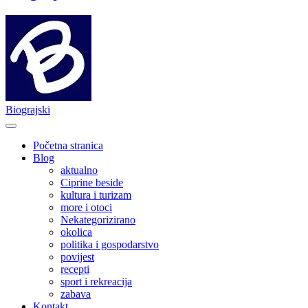
Biograjski
Početna stranica
Blog
aktualno
Ciprine beside
kultura i turizam
more i otoci
Nekategorizirano
okolica
politika i gospodarstvo
povijest
recepti
sport i rekreacija
zabava
Kontakt