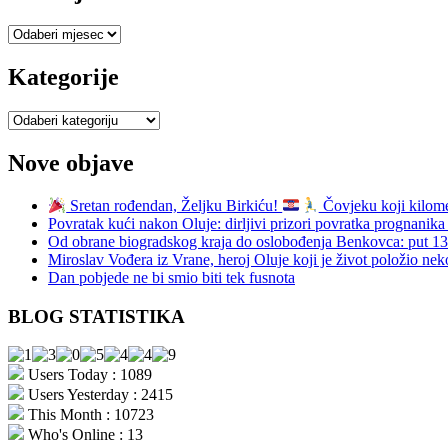
Sve
objave
Kategorije
Kategorije
Nove objave
Sretan rođendan, Željku Birkiću!
Čovjeku koji kilomet
Povratak kući nakon Oluje: dirljivi prizori povratka prognani
Od obrane biogradskog kraja do oslobođenja Benkovca: put 
Miroslav Vođera iz Vrane, heroj Oluje koji je život položio nek
Dan pobjede ne bi smio biti tek fusnota
BLOG STATISTIKA
Users Today : 1089
Users Yesterday : 2415
This Month : 10723
Who's Online : 13