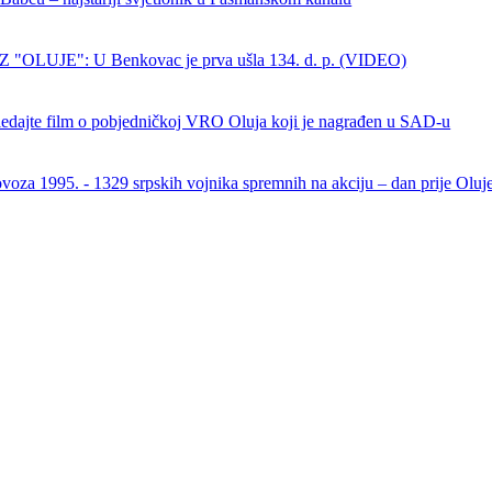
 "OLUJE": U Benkovac je prva ušla 134. d. p. (VIDEO)
dajte film o pobjedničkoj VRO Oluja koji je nagrađen u SAD-u
ovoza 1995. - 1329 srpskih vojnika spremnih na akciju – dan prije Oluj