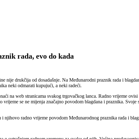
aznik rada, evo do kada
 nije drukčija od dosadašnje. Na Međunarodni praznik rada i blagdan s
ika neki odmarati kupujući, a neki radeći.
i na web stranicama svakog trgovačkog lanca. Radno vrijeme ovisi o ve
o vrijeme se ne mijenja značajno povodom blagdana i praznika. Svoje sl
u i njihovo radno vrijeme povodom Međunarodnog praznika rada i blagd
ma o sutrašnjem radnom vremenu za svaku od njih. Većina prodavaonica