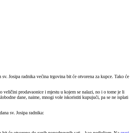
v. Josipa radnika većina trgovina bit će otvorena za kupce. Tako će
ličini prodavaonice i mjestu u kojem se nalazi, no i o tome je li
obodne dane, naime, mnogi vole iskoristiti kupujući, pa se ne isplati
ana sv. Josipa radnika:
 bit će otvoreno do ranih popodnevnih sati – kao nedjeljom. Na
ovoj