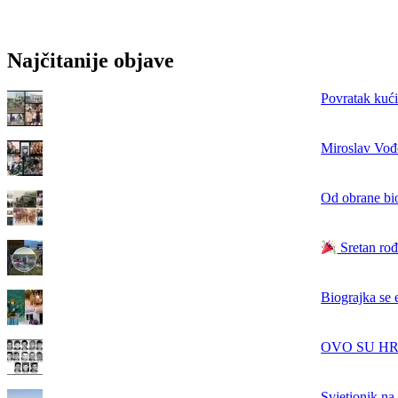
Najčitanije objave
Povratak kući
Miroslav Vođe
Od obrane bi
Sretan rođ
Biograjka se 
OVO SU HRVAT
Svjetionik na