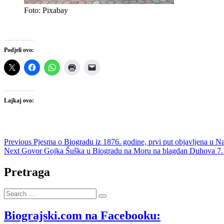
Foto: Pixabay
Podjeli ovo:
Lajkaj ovo:
Navigacija
Previous
Previous
Pjesma o Biogradu iz 1876. godine, prvi put objavljena u N
Next
post:
Next
Govor Gojka Šuška u Biogradu na Moru na blagdan Duhova 7. 6
objava
post:
Pretraga
Search
…
Biograjski.com na Facebooku: