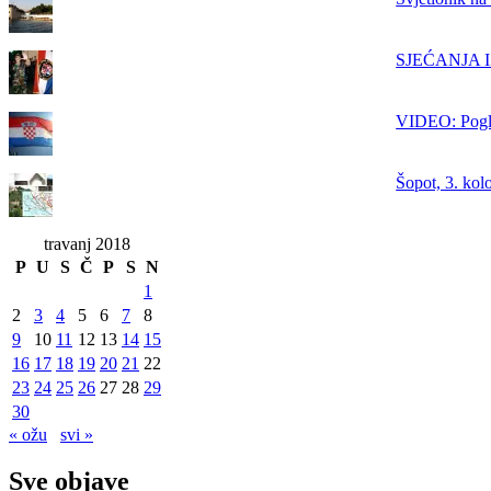
SJEĆANJA IZ
VIDEO: Pogle
Šopot, 3. kol
travanj 2018
P
U
S
Č
P
S
N
1
2
3
4
5
6
7
8
9
10
11
12
13
14
15
16
17
18
19
20
21
22
23
24
25
26
27
28
29
30
« ožu
svi »
Sve objave