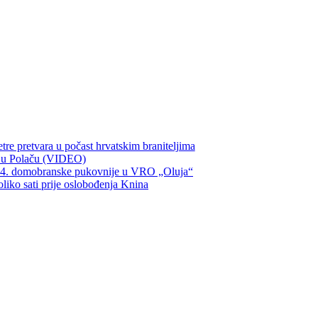
re pretvara u počast hrvatskim braniteljima
ka u Polaču (VIDEO)
134. domobranske pukovnije u VRO „Oluja“
oliko sati prije oslobođenja Knina