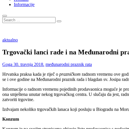
Informacije
Search
…
aktualno
Trgovački lanci rade i na Međunarodni pr
Goga
30. travnja 2018.
međunarodni praznik rata
Hrvatska praksa kada je riječ o
prazničkom
radnom vremenu ove godine
se i ove godine na Međunarodni praznik rada i blagdan sv. Josipa radn
Informacije o radnom vremenu pojedinih prodavaonica moguće je pronać
ona smještena unutar nekog trgovačkog centra. U slučaju da jest, radn
zatvoriti trgovine.
Izdvajam nekoliko trgovačkih lanaca koji posluju u Biogradu na Mor
Konzum
Konzum je na svojim stranicama objavio listu prodavaonica s podaci