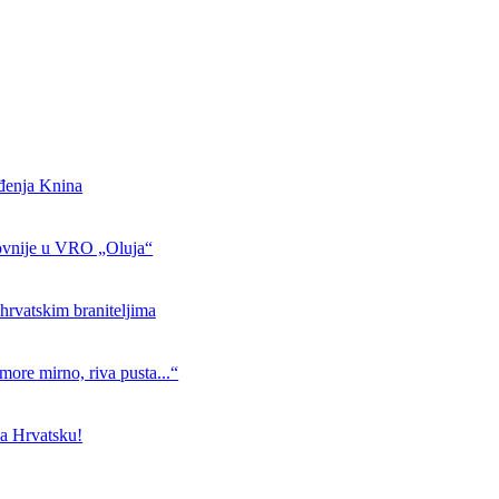
ođenja Knina
ovnije u VRO „Oluja“
hrvatskim braniteljima
more mirno, riva pusta...“
a Hrvatsku!