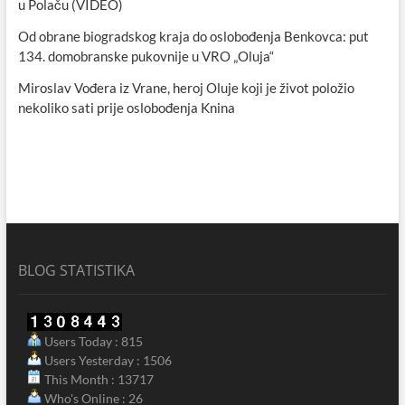
u Polaču (VIDEO)
Od obrane biogradskog kraja do oslobođenja Benkovca: put
134. domobranske pukovnije u VRO „Oluja“
Miroslav Vođera iz Vrane, heroj Oluje koji je život položio
nekoliko sati prije oslobođenja Knina
BLOG STATISTIKA
Users Today : 815
Users Yesterday : 1506
This Month : 13717
Who's Online : 26