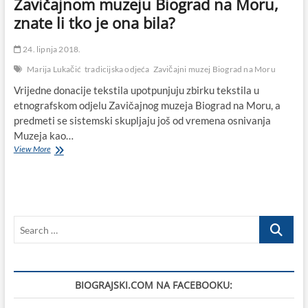
Zavičajnom muzeju Biograd na Moru,
znate li tko je ona bila?
24. lipnja 2018.
Marija Lukačić
tradicijska odjeća
Zavičajni muzej Biograd na Moru
Vrijedne donacije tekstila upotpunjuju zbirku tekstila u
etnografskom odjelu Zavičajnog muzeja Biograd na Moru, a
predmeti se sistemski skupljaju još od vremena osnivanja
Muzeja kao…
Odjeća
View More
ljepotice
sa
slike
čuva
se
Search
u
Zavičajnom
…
muzeju
Biograd
na
BIOGRAJSKI.COM NA FACEBOOKU:
Moru,
znate