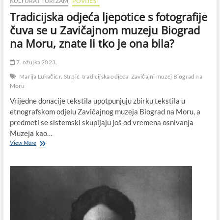
KULTURA I TURIZAM
POVIJEST
Tradicijska odjeća ljepotice s fotografije
čuva se u Zavičajnom muzeju Biograd
na Moru, znate li tko je ona bila?
7. ožujka 2023.
Marija Lukačić r. Strpić
tradicijska odjeća
Zavičajni muzej Biograd na
Moru
Vrijedne donacije tekstila upotpunjuju zbirku tekstila u
etnografskom odjelu Zavičajnog muzeja Biograd na Moru, a
predmeti se sistemski skupljaju još od vremena osnivanja
Muzeja kao…
Tradicijska
View More
odjeća
ljepotice
s
fotografije
čuva
se
u
Zavičajnom