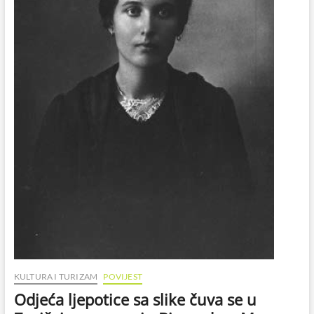
muzeju
Biograd
na
Moru,
znate
li
tko
je
ona
bila?
KULTURA I TURIZAM
POVIJEST
Odjeća ljepotice sa slike čuva se u