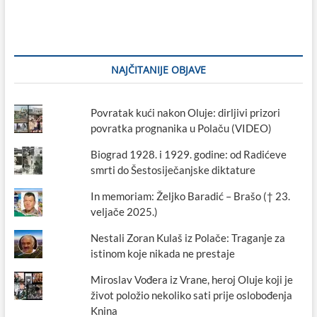
li
tko
je
ona
bila?
NAJČITANIJE OBJAVE
Povratak kući nakon Oluje: dirljivi prizori
povratka prognanika u Polaču (VIDEO)
Biograd 1928. i 1929. godine: od Radićeve
smrti do Šestosiječanjske diktature
In memoriam: Željko Baradić – Brašo († 23.
veljače 2025.)
Nestali Zoran Kulaš iz Polače: Traganje za
istinom koje nikada ne prestaje
Miroslav Vođera iz Vrane, heroj Oluje koji je
život položio nekoliko sati prije oslobođenja
Knina