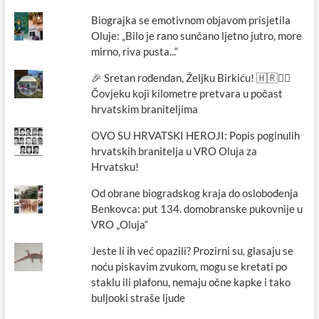
Biograjka se emotivnom objavom prisjetila
Oluje: „Bilo je rano sunčano ljetno jutro, more
mirno, riva pusta...“
🎉 Sretan rođendan, Željku Birkiću! 🇭🇷🏃‍♂️
Čovjeku koji kilometre pretvara u počast
hrvatskim braniteljima
OVO SU HRVATSKI HEROJI: Popis poginulih
hrvatskih branitelja u VRO Oluja za
Hrvatsku!
Od obrane biogradskog kraja do oslobođenja
Benkovca: put 134. domobranske pukovnije u
VRO „Oluja“
Jeste li ih već opazili? Prozirni su, glasaju se
noću piskavim zvukom, mogu se kretati po
staklu ili plafonu, nemaju očne kapke i tako
buljooki straše ljude