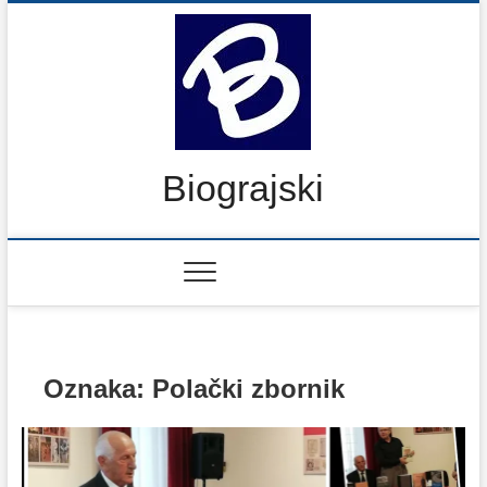
Skip
aktualno
povijest
kultura
politika
more
sport
okolica
odgoj
zabava
recepti
Ciprine
Nekategorizirano
to
content
i
i
i
i
i
beside
turizam
gospodarstvo
otoci
rekreacija
obrazovanje
Biograjski
Oznaka:
Polački zbornik