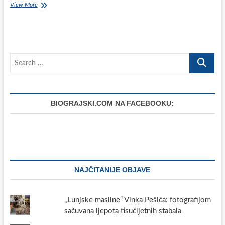
Profesor
View More
Božo
Došen
na
manifestaciji
„Knjiga
Search
Mediterana“
u
…
Splitu
predstavio
„Polački
BIOGRAJSKI.COM NA FACEBOOKU:
zbornik“
NAJČITANIJE OBJAVE
„Lunjske masline“ Vinka Pešića: fotografijom
sačuvana ljepota tisućljetnih stabala