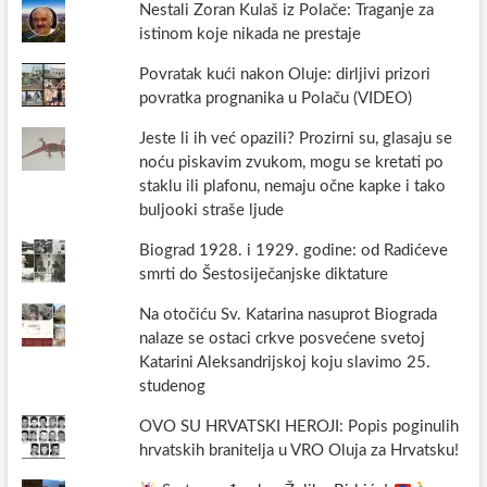
Nestali Zoran Kulaš iz Polače: Traganje za
istinom koje nikada ne prestaje
Povratak kući nakon Oluje: dirljivi prizori
povratka prognanika u Polaču (VIDEO)
Jeste li ih već opazili? Prozirni su, glasaju se
noću piskavim zvukom, mogu se kretati po
staklu ili plafonu, nemaju očne kapke i tako
buljooki straše ljude
Biograd 1928. i 1929. godine: od Radićeve
smrti do Šestosiječanjske diktature
Na otočiću Sv. Katarina nasuprot Biograda
nalaze se ostaci crkve posvećene svetoj
Katarini Aleksandrijskoj koju slavimo 25.
studenog
OVO SU HRVATSKI HEROJI: Popis poginulih
hrvatskih branitelja u VRO Oluja za Hrvatsku!