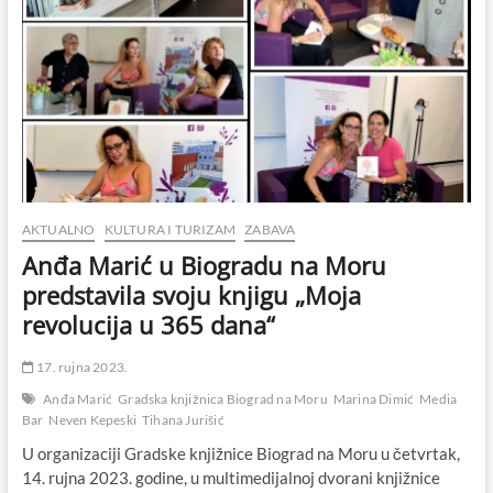
AKTUALNO
KULTURA I TURIZAM
ZABAVA
Anđa Marić u Biogradu na Moru
predstavila svoju knjigu „Moja
revolucija u 365 dana“
17. rujna 2023.
Anđa Marić
Gradska knjižnica Biograd na Moru
Marina Dimić
Media
Bar
Neven Kepeski
Tihana Jurišić
U organizaciji Gradske knjižnice Biograd na Moru u četvrtak,
14. rujna 2023. godine, u multimedijalnoj dvorani knjižnice