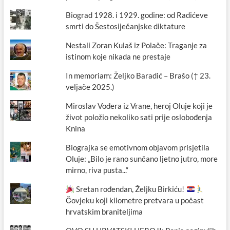
Biograd 1928. i 1929. godine: od Radićeve
smrti do Šestosiječanjske diktature
Nestali Zoran Kulaš iz Polače: Traganje za
istinom koje nikada ne prestaje
In memoriam: Željko Baradić – Brašo († 23.
veljače 2025.)
Miroslav Vođera iz Vrane, heroj Oluje koji je
život položio nekoliko sati prije oslobođenja
Knina
Biograjka se emotivnom objavom prisjetila
Oluje: „Bilo je rano sunčano ljetno jutro, more
mirno, riva pusta...“
Sretan rođendan, Željku Birkiću!
Čovjeku koji kilometre pretvara u počast
hrvatskim braniteljima