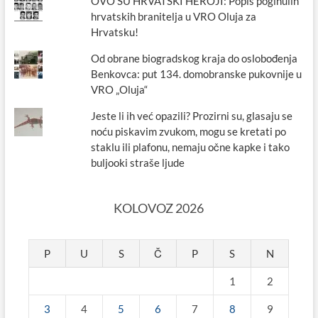
OVO SU HRVATSKI HEROJI: Popis poginulih
hrvatskih branitelja u VRO Oluja za
Hrvatsku!
Od obrane biogradskog kraja do oslobođenja
Benkovca: put 134. domobranske pukovnije u
VRO „Oluja“
Jeste li ih već opazili? Prozirni su, glasaju se
noću piskavim zvukom, mogu se kretati po
staklu ili plafonu, nemaju očne kapke i tako
buljooki straše ljude
KOLOVOZ 2026
P
U
S
Č
P
S
N
1
2
3
4
5
6
7
8
9