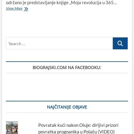
održano je predstavljanje knjige „Moja revolucija u 365…
Anđa
View More
Marić
u
Biogradu
na
Moru
Search
predstavila
svoju
…
knjigu
„Moja
revolucija
BIOGRAJSKI.COM NA FACEBOOKU:
u
365
dana“
NAJČITANIJE OBJAVE
Povratak kući nakon Oluje: dirljivi prizori
povratka prognanika u Polaču (VIDEO)