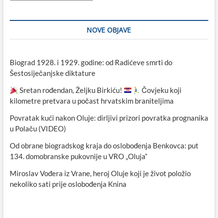
NOVE OBJAVE
Biograd 1928. i 1929. godine: od Radićeve smrti do
Šestosiječanjske diktature
Sretan rođendan, Željku Birkiću!
Čovjeku koji
kilometre pretvara u počast hrvatskim braniteljima
Povratak kući nakon Oluje: dirljivi prizori povratka prognanika
u Polaču (VIDEO)
Od obrane biogradskog kraja do oslobođenja Benkovca: put
134. domobranske pukovnije u VRO „Oluja“
Miroslav Vođera iz Vrane, heroj Oluje koji je život položio
nekoliko sati prije oslobođenja Knina