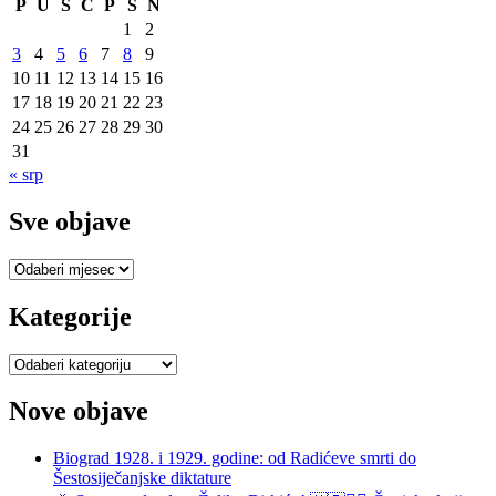
P
U
S
Č
P
S
N
1
2
3
4
5
6
7
8
9
10
11
12
13
14
15
16
17
18
19
20
21
22
23
24
25
26
27
28
29
30
31
« srp
Sve objave
Sve
objave
Kategorije
Kategorije
Nove objave
Biograd 1928. i 1929. godine: od Radićeve smrti do
Šestosiječanjske diktature