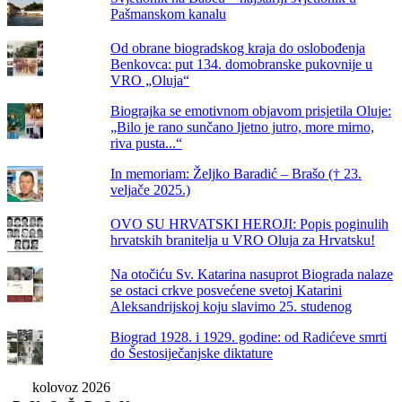
Pašmanskom kanalu
Od obrane biogradskog kraja do oslobođenja
Benkovca: put 134. domobranske pukovnije u
VRO „Oluja“
Biograjka se emotivnom objavom prisjetila Oluje:
„Bilo je rano sunčano ljetno jutro, more mirno,
riva pusta...“
In memoriam: Željko Baradić – Brašo († 23.
veljače 2025.)
OVO SU HRVATSKI HEROJI: Popis poginulih
hrvatskih branitelja u VRO Oluja za Hrvatsku!
Na otočiću Sv. Katarina nasuprot Biograda nalaze
se ostaci crkve posvećene svetoj Katarini
Aleksandrijskoj koju slavimo 25. studenog
Biograd 1928. i 1929. godine: od Radićeve smrti
do Šestosiječanjske diktature
kolovoz 2026