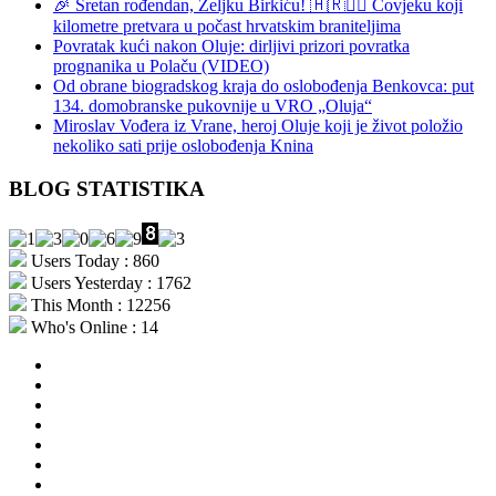
🎉 Sretan rođendan, Željku Birkiću! 🇭🇷🏃‍♂️ Čovjeku koji
kilometre pretvara u počast hrvatskim braniteljima
Povratak kući nakon Oluje: dirljivi prizori povratka
prognanika u Polaču (VIDEO)
Od obrane biogradskog kraja do oslobođenja Benkovca: put
134. domobranske pukovnije u VRO „Oluja“
Miroslav Vođera iz Vrane, heroj Oluje koji je život položio
nekoliko sati prije oslobođenja Knina
BLOG STATISTIKA
Users Today : 860
Users Yesterday : 1762
This Month : 12256
Who's Online : 14
aktualno
povijest
kultura
i
politika
turizam
i
more
gospodarstvo
i
sport
otoci
i
okolica