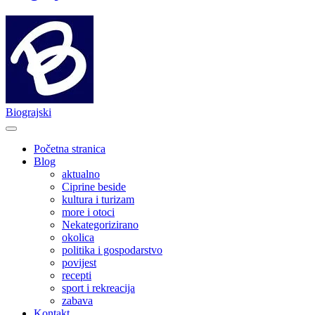
Biograjski
Početna stranica
Blog
aktualno
Ciprine beside
kultura i turizam
more i otoci
Nekategorizirano
okolica
politika i gospodarstvo
povijest
recepti
sport i rekreacija
zabava
Kontakt