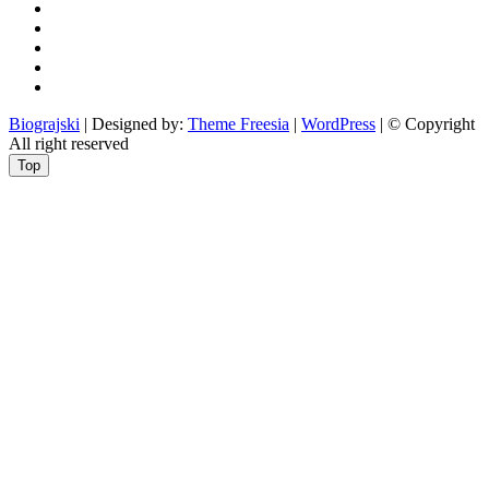
rekreacija
odgoj
i
zabava
obrazovanje
recepti
Ciprine
beside
Nekategorizirano
Biograjski
| Designed by:
Theme Freesia
|
WordPress
| © Copyright
All right reserved
Top