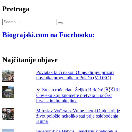
Vujičić
iz
Pretraga
Biograda
na
Search
Moru
…
spašavao
napuštene
Biograjski.com na Facebooku:
životinje
po
Kumentu
Najčitanije objave
Povratak kući nakon Oluje: dirljivi prizori
povratka prognanika u Polaču (VIDEO)
🎉 Sretan rođendan, Željku Birkiću! 🇭🇷🏃‍♂️
Čovjeku koji kilometre pretvara u počast
hrvatskim braniteljima
Miroslav Vođera iz Vrane, heroj Oluje koji je
život položio nekoliko sati prije oslobođenja
Knina
Svjetionik na Babcu – najstariji svjetionik u