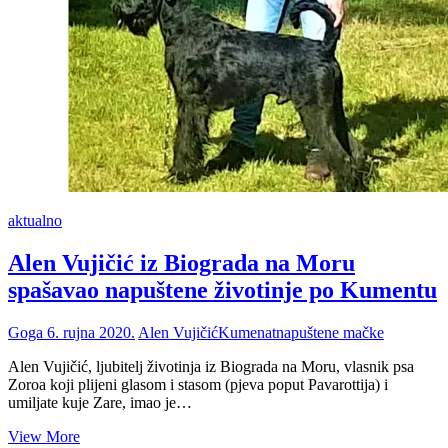
aktualno
Alen Vujičić iz Biograda na Moru
spašavao napuštene životinje po Kumentu
Goga
6. rujna 2020.
Alen Vujičić
Kumenat
napuštene mačke
Alen Vujičić, ljubitelj životinja iz Biograda na Moru, vlasnik psa
Zoroa koji plijeni glasom i stasom (pjeva poput Pavarottija) i
umiljate kuje Zare, imao je…
Alen
View More