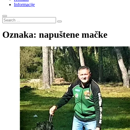
Informacije
Search
…
Oznaka:
napuštene mačke