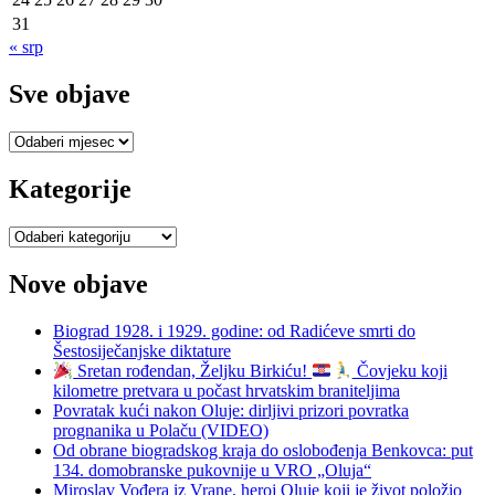
31
« srp
Sve objave
Sve
objave
Kategorije
Kategorije
Nove objave
Biograd 1928. i 1929. godine: od Radićeve smrti do
Šestosiječanjske diktature
Sretan rođendan, Željku Birkiću!
Čovjeku koji
kilometre pretvara u počast hrvatskim braniteljima
Povratak kući nakon Oluje: dirljivi prizori povratka
prognanika u Polaču (VIDEO)
Od obrane biogradskog kraja do oslobođenja Benkovca: put
134. domobranske pukovnije u VRO „Oluja“
Miroslav Vođera iz Vrane, heroj Oluje koji je život položio