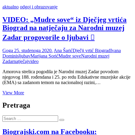
aktualno
odgoj i obrazovanje
VIDEO: „Mudre sove“ iz Dječjeg vrtića
Biograd na natječaju za Narodni muzej
Zadar progovorile o ljubavi 
Goga
25. studenoga 2020.
Ana Šarić
Dječji vrtić Biograd
Ivana
Dominis
ljubav
Marijana Sorić
Mudre sove
Narodni muzej
Zadar
natječaj
video
Amorova strelica pogodila je Narodni muzej Zadar povodom
njegovog 188. rođendana i 25. po redu Edukativne muzejske akcije
(EMA) sa zadanom temom na nacionalnoj razini,…
VIDEO:
View More
„Mudre
sove“
Pretraga
iz
Dječjeg
Search
vrtića
…
Biograd
na
Biograjski.com na Facebooku: