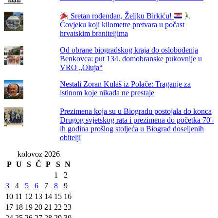
Sretan rođendan, Željku Birkiću!
Čovjeku koji kilometre pretvara u počast
hrvatskim braniteljima
Od obrane biogradskog kraja do oslobođenja
Benkovca: put 134. domobranske pukovnije u
VRO „Oluja“
Nestali Zoran Kulaš iz Polače: Traganje za
istinom koje nikada ne prestaje
Prezimena koja su u Biogradu postojala do konca
Drugog svjetskog rata i prezimena do početka 70'-
ih godina prošlog stoljeća u Biograd doseljenih
obitelji
kolovoz 2026
P
U
S
Č
P
S
N
1
2
3
4
5
6
7
8
9
10
11
12
13
14
15
16
17
18
19
20
21
22
23
24
25
26
27
28
29
30