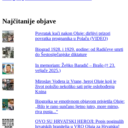
natječaju
za
Narodni
muzej
Najčitanije objave
Zadar
progovorile
o
Povratak kući nakon Oluje: dirljivi prizori
ljubavi
povratka prognanika u Polaču (VIDEO)

Biograd 1928. i 1929. godine: od Radićeve smrti
do Šestosiječanjske diktature
In memoriam: Željko Baradić – Brašo († 23.
veljače 2025.)
Miroslav Vođera iz Vrane, heroj Oluje koji je
život položio nekoliko sati prije oslobođenja
Knina
Biograjka se emotivnom objavom prisjetila Oluje:
„Bilo je rano sunčano ljetno jutro, more mirno,
riva pusta...“
OVO SU HRVATSKI HEROJI: Popis poginulih
hrvatskih branitelja u VRO Oluja za Hrvatsku!