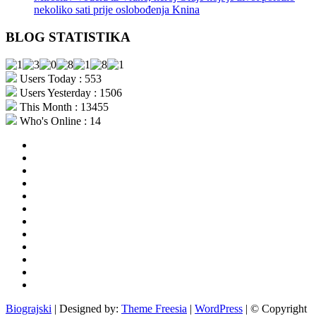
nekoliko sati prije oslobođenja Knina
BLOG STATISTIKA
Users Today : 553
Users Yesterday : 1506
This Month : 13455
Who's Online : 14
aktualno
povijest
kultura
i
politika
turizam
i
more
gospodarstvo
i
sport
otoci
i
okolica
rekreacija
odgoj
i
zabava
obrazovanje
recepti
Ciprine
beside
Nekategorizirano
Biograjski
| Designed by:
Theme Freesia
|
WordPress
| © Copyright