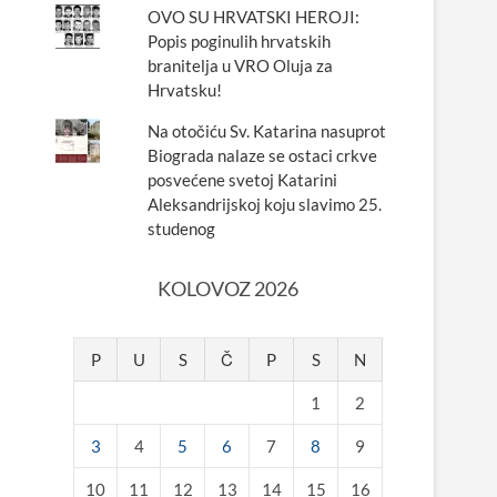
OVO SU HRVATSKI HEROJI:
Popis poginulih hrvatskih
branitelja u VRO Oluja za
Hrvatsku!
Na otočiću Sv. Katarina nasuprot
Biograda nalaze se ostaci crkve
posvećene svetoj Katarini
Aleksandrijskoj koju slavimo 25.
studenog
KOLOVOZ 2026
P
U
S
Č
P
S
N
1
2
3
4
5
6
7
8
9
10
11
12
13
14
15
16