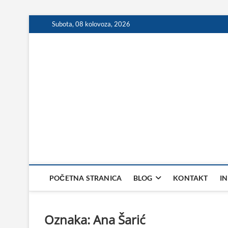
Skip
Subota, 08 kolovoza, 2026
to
content
POČETNA STRANICA
BLOG
KONTAKT
I
Oznaka:
Ana Šarić