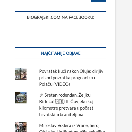
…
BIOGRAJSKI.COM NA FACEBOOKU:
NAJČITANIJE OBJAVE
Povratak kući nakon Oluje: dirljivi
prizori povratka prognanika u
Polaču (VIDEO)
🎉 Sretan rođendan, Željku
Birkiću! 🇭🇷🏃‍♂️ Čovjeku koji
kilometre pretvara u počast
hrvatskim braniteljima
Miroslav Vođera iz Vrane, heroj
Oluje koji je život položio nekoliko