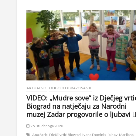
AKTUALNO
ODGOJ I OBRAZOVANJE
VIDEO: „Mudre sove“ iz Dječjeg vrti
Biograd na natječaju za Narodni
muzej Zadar progovorile o ljubavi 
25. studenoga 2020.
Ana Šarić
Dječji vrtić Biograd
Ivana Dominis
ljubav
Marijana