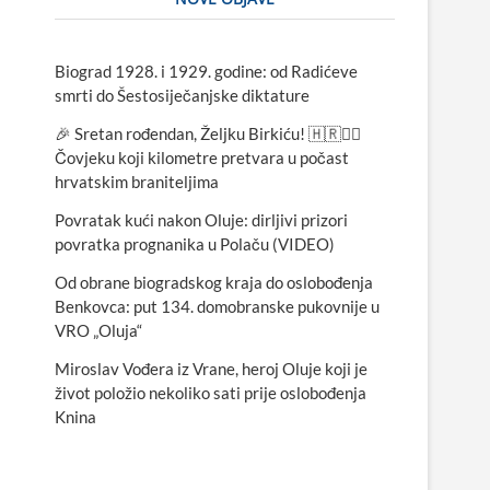
Biograd 1928. i 1929. godine: od Radićeve
smrti do Šestosiječanjske diktature
🎉 Sretan rođendan, Željku Birkiću! 🇭🇷🏃‍♂️
Čovjeku koji kilometre pretvara u počast
hrvatskim braniteljima
Povratak kući nakon Oluje: dirljivi prizori
povratka prognanika u Polaču (VIDEO)
Od obrane biogradskog kraja do oslobođenja
Benkovca: put 134. domobranske pukovnije u
VRO „Oluja“
Miroslav Vođera iz Vrane, heroj Oluje koji je
život položio nekoliko sati prije oslobođenja
Knina