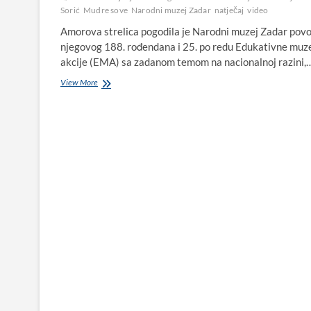
Sorić
Mudre sove
Narodni muzej Zadar
natječaj
video
Amorova strelica pogodila je Narodni muzej Zadar po
njegovog 188. rođendana i 25. po redu Edukativne muz
akcije (EMA) sa zadanom temom na nacionalnoj razini,
VIDEO:
View More
„Mudre
sove“
iz
Dječjeg
vrtića
Biograd
na
natječaju
za
Narodni
muzej
Zadar
progovorile
o
ljubavi
