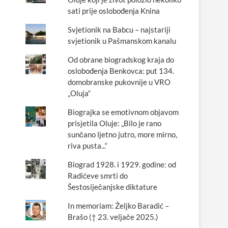
sati prije oslobođenja Knina
Svjetionik na Babcu – najstariji
svjetionik u Pašmanskom kanalu
Od obrane biogradskog kraja do
oslobođenja Benkovca: put 134.
domobranske pukovnije u VRO
„Oluja“
Biograjka se emotivnom objavom
prisjetila Oluje: „Bilo je rano
sunčano ljetno jutro, more mirno,
riva pusta...“
Biograd 1928. i 1929. godine: od
Radićeve smrti do
Šestosiječanjske diktature
In memoriam: Željko Baradić –
Brašo († 23. veljače 2025.)