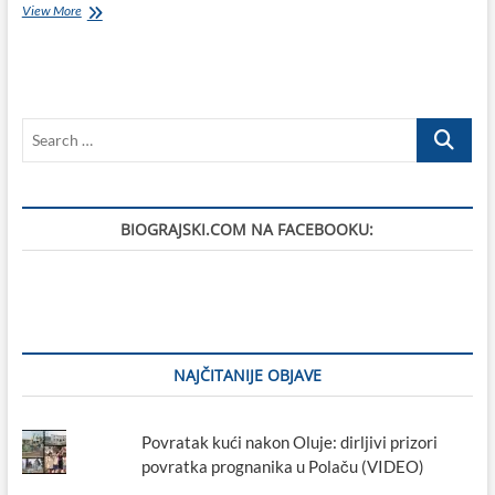
U
View More
kraljevskim
dvorima
u
Biogradu
kralj
Search
Petar
Krešimir
…
IV
dočekao
Božić,
BIOGRAJSKI.COM NA FACEBOOKU:
a
na
Badnjak
zaklon
potražio
u
skromnoj
kućici
NAJČITANIJE OBJAVE
ostarjelog
sokolara
Aprića
Povratak kući nakon Oluje: dirljivi prizori
povratka prognanika u Polaču (VIDEO)