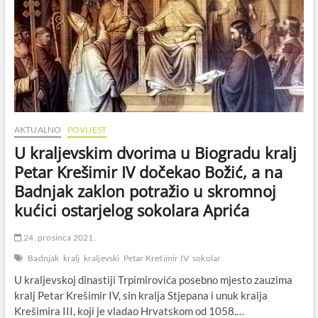
AKTUALNO
POVIJEST
U kraljevskim dvorima u Biogradu kralj
Petar Krešimir IV dočekao Božić, a na
Badnjak zaklon potražio u skromnoj
kućici ostarjelog sokolara Aprića
24. prosinca 2021.
Badnjak
kralj
kraljevski
Petar Krešimir IV
sokolar
U kraljevskoj dinastiji Trpimirovića posebno mjesto zauzima
kralj Petar Krešimir IV, sin kralja Stjepana i unuk kralja
Krešimira III, koji je vladao Hrvatskom od 1058.…