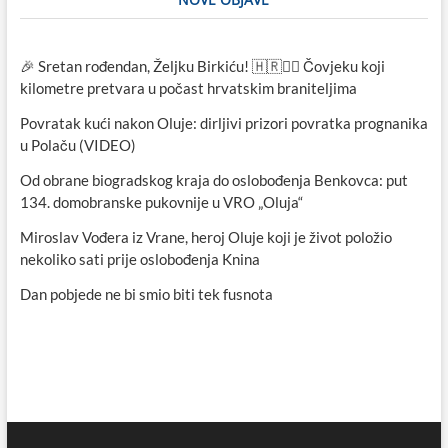
🎉 Sretan rođendan, Željku Birkiću! 🇭🇷🏃‍♂️ Čovjeku koji
kilometre pretvara u počast hrvatskim braniteljima
Povratak kući nakon Oluje: dirljivi prizori povratka prognanika
u Polaču (VIDEO)
Od obrane biogradskog kraja do oslobođenja Benkovca: put
134. domobranske pukovnije u VRO „Oluja“
Miroslav Vođera iz Vrane, heroj Oluje koji je život položio
nekoliko sati prije oslobođenja Knina
Dan pobjede ne bi smio biti tek fusnota