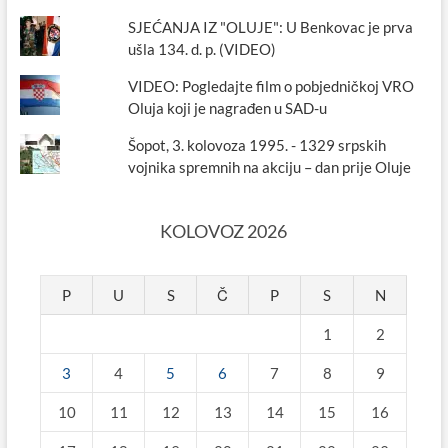
SJEĆANJA IZ "OLUJE": U Benkovac je prva
ušla 134. d. p. (VIDEO)
VIDEO: Pogledajte film o pobjedničkoj VRO
Oluja koji je nagrađen u SAD-u
Šopot, 3. kolovoza 1995. - 1329 srpskih
vojnika spremnih na akciju – dan prije Oluje
KOLOVOZ 2026
P
U
S
Č
P
S
N
1
2
3
4
5
6
7
8
9
10
11
12
13
14
15
16