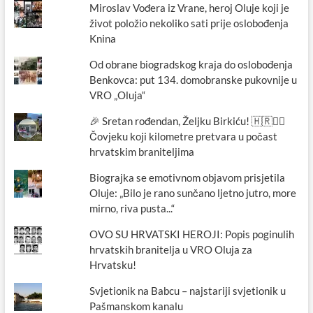
Miroslav Vođera iz Vrane, heroj Oluje koji je
život položio nekoliko sati prije oslobođenja
Knina
Od obrane biogradskog kraja do oslobođenja
Benkovca: put 134. domobranske pukovnije u
VRO „Oluja“
🎉 Sretan rođendan, Željku Birkiću! 🇭🇷🏃‍♂️
Čovjeku koji kilometre pretvara u počast
hrvatskim braniteljima
Biograjka se emotivnom objavom prisjetila
Oluje: „Bilo je rano sunčano ljetno jutro, more
mirno, riva pusta...“
OVO SU HRVATSKI HEROJI: Popis poginulih
hrvatskih branitelja u VRO Oluja za
Hrvatsku!
Svjetionik na Babcu – najstariji svjetionik u
Pašmanskom kanalu