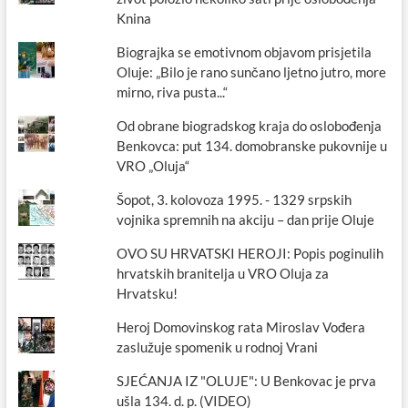
Knina
Biograjka se emotivnom objavom prisjetila
Oluje: „Bilo je rano sunčano ljetno jutro, more
mirno, riva pusta...“
Od obrane biogradskog kraja do oslobođenja
Benkovca: put 134. domobranske pukovnije u
VRO „Oluja“
Šopot, 3. kolovoza 1995. - 1329 srpskih
vojnika spremnih na akciju – dan prije Oluje
OVO SU HRVATSKI HEROJI: Popis poginulih
hrvatskih branitelja u VRO Oluja za
Hrvatsku!
Heroj Domovinskog rata Miroslav Vođera
zaslužuje spomenik u rodnoj Vrani
SJEĆANJA IZ "OLUJE": U Benkovac je prva
ušla 134. d. p. (VIDEO)