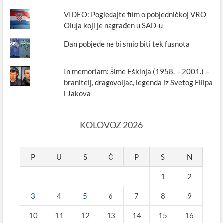
VIDEO: Pogledajte film o pobjedničkoj VRO
Oluja koji je nagrađen u SAD-u
Dan pobjede ne bi smio biti tek fusnota
In memoriam: Šime Eškinja (1958. – 2001.) –
branitelj, dragovoljac, legenda iz Svetog Filipa
i Jakova
KOLOVOZ 2026
P
U
S
Č
P
S
N
1
2
3
4
5
6
7
8
9
10
11
12
13
14
15
16