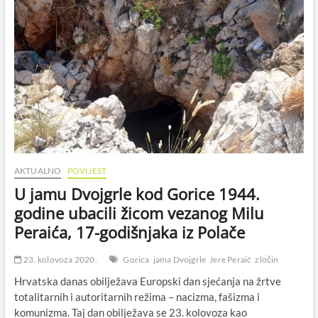
AKTUALNO
POVIJEST
U jamu Dvojgrle kod Gorice 1944.
godine ubacili žicom vezanog Milu
Peraića, 17-godišnjaka iz Polače
23. kolovoza 2020.
Gorica
jama Dvojgrle
Jere Peraić
zločin
Hrvatska danas obilježava Europski dan sjećanja na žrtve
totalitarnih i autoritarnih režima – nacizma, fašizma i
komunizma. Taj dan obilježava se 23. kolovoza kao