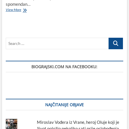
spomendan…
U
View More
jamu
Dvojgrle
kod
Gorice
1944.
Search
godine
ubacili
…
žicom
vezanog
Milu
BIOGRAJSKI.COM NA FACEBOOKU:
Peraića,
17-
godišnjaka
iz
Polače
NAJČITANIJE OBJAVE
Miroslav Vođera iz Vrane, heroj Oluje koji je
život položio nekoliko sati prije oslobođenja