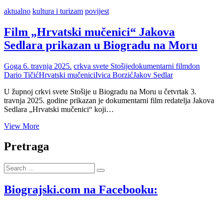
aktualno
kultura i turizam
povijest
Film „Hrvatski mučenici“ Jakova
Sedlara prikazan u Biogradu na Moru
Goga
6. travnja 2025.
crkva svete Stošije
dokumentarni film
don
Dario Tičić
Hrvatski mučenici
Ivica Borzić
Jakov Sedlar
U župnoj crkvi svete Stošije u Biogradu na Moru u četvrtak 3.
travnja 2025. godine prikazan je dokumentarni film redatelja Jakova
Sedlara „Hrvatski mučenici“ koji…
Film
View More
„Hrvatski
mučenici“
Pretraga
Jakova
Sedlara
Search
prikazan
…
u
Biogradu
Biograjski.com na Facebooku:
na
Moru