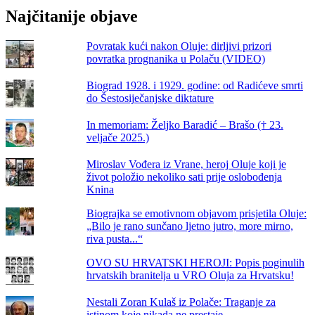
Najčitanije objave
Povratak kući nakon Oluje: dirljivi prizori
povratka prognanika u Polaču (VIDEO)
Biograd 1928. i 1929. godine: od Radićeve smrti
do Šestosiječanjske diktature
In memoriam: Željko Baradić – Brašo († 23.
veljače 2025.)
Miroslav Vođera iz Vrane, heroj Oluje koji je
život položio nekoliko sati prije oslobođenja
Knina
Biograjka se emotivnom objavom prisjetila Oluje:
„Bilo je rano sunčano ljetno jutro, more mirno,
riva pusta...“
OVO SU HRVATSKI HEROJI: Popis poginulih
hrvatskih branitelja u VRO Oluja za Hrvatsku!
Nestali Zoran Kulaš iz Polače: Traganje za
istinom koje nikada ne prestaje