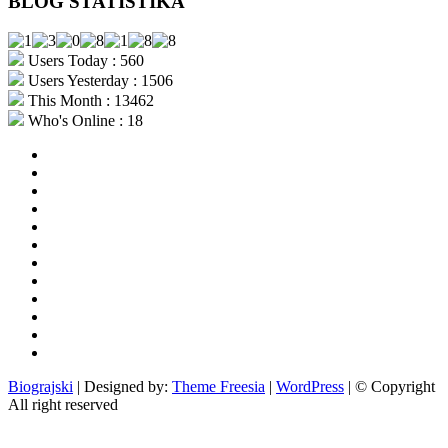
BLOG STATISTIKA
Users Today : 560
Users Yesterday : 1506
This Month : 13462
Who's Online : 18
aktualno
povijest
kultura
i
politika
turizam
i
more
gospodarstvo
i
sport
otoci
i
okolica
rekreacija
odgoj
i
zabava
obrazovanje
recepti
Ciprine
beside
Nekategorizirano
Biograjski
| Designed by:
Theme Freesia
|
WordPress
| © Copyright
All right reserved