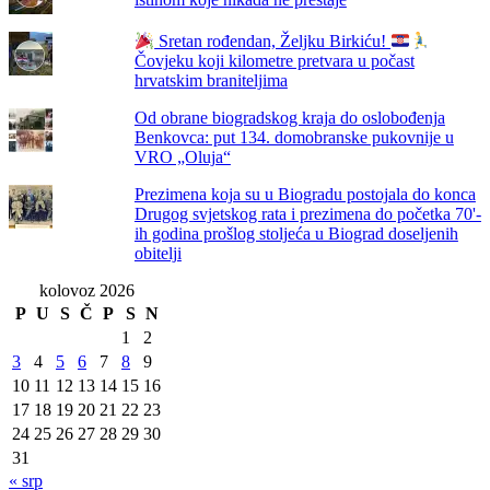
Sretan rođendan, Željku Birkiću!
Čovjeku koji kilometre pretvara u počast
hrvatskim braniteljima
Od obrane biogradskog kraja do oslobođenja
Benkovca: put 134. domobranske pukovnije u
VRO „Oluja“
Prezimena koja su u Biogradu postojala do konca
Drugog svjetskog rata i prezimena do početka 70'-
ih godina prošlog stoljeća u Biograd doseljenih
obitelji
kolovoz 2026
P
U
S
Č
P
S
N
1
2
3
4
5
6
7
8
9
10
11
12
13
14
15
16
17
18
19
20
21
22
23
24
25
26
27
28
29
30
31
« srp