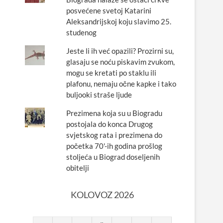
posvećene svetoj Katarini
Aleksandrijskoj koju slavimo 25.
studenog
Jeste li ih već opazili? Prozirni su,
glasaju se noću piskavim zvukom,
mogu se kretati po staklu ili
plafonu, nemaju očne kapke i tako
buljooki straše ljude
Prezimena koja su u Biogradu
postojala do konca Drugog
svjetskog rata i prezimena do
početka 70'-ih godina prošlog
stoljeća u Biograd doseljenih
obitelji
KOLOVOZ 2026