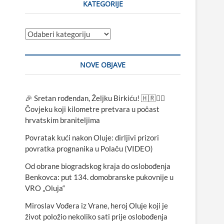
KATEGORIJE
Kategorije
NOVE OBJAVE
🎉 Sretan rođendan, Željku Birkiću! 🇭🇷🏃‍♂️
Čovjeku koji kilometre pretvara u počast
hrvatskim braniteljima
Povratak kući nakon Oluje: dirljivi prizori
povratka prognanika u Polaču (VIDEO)
Od obrane biogradskog kraja do oslobođenja
Benkovca: put 134. domobranske pukovnije u
VRO „Oluja“
Miroslav Vođera iz Vrane, heroj Oluje koji je
život položio nekoliko sati prije oslobođenja