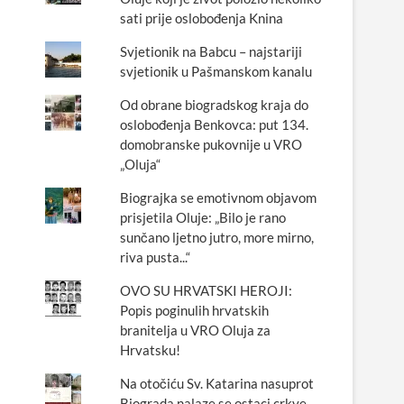
sati prije oslobođenja Knina
Svjetionik na Babcu – najstariji
svjetionik u Pašmanskom kanalu
Od obrane biogradskog kraja do
oslobođenja Benkovca: put 134.
domobranske pukovnije u VRO
„Oluja“
Biograjka se emotivnom objavom
prisjetila Oluje: „Bilo je rano
sunčano ljetno jutro, more mirno,
riva pusta...“
OVO SU HRVATSKI HEROJI:
Popis poginulih hrvatskih
branitelja u VRO Oluja za
Hrvatsku!
Na otočiću Sv. Katarina nasuprot
Biograda nalaze se ostaci crkve