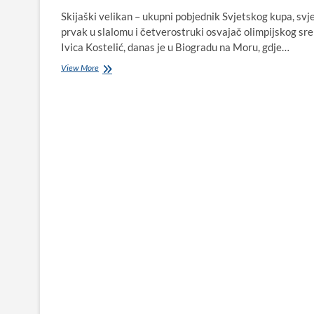
Skijaški velikan – ukupni pobjednik Svjetskog kupa, svj
prvak u slalomu i četverostruki osvajač olimpijskog sre
Ivica Kostelić, danas je u Biogradu na Moru, gdje…
Ivica
View More
Kostelić
jedri
iz
Biograda
na
Moru
do
Grčke
i
natrag,
a
regata
„1
000
milja“
u
kojoj
sudjeluje
započinje