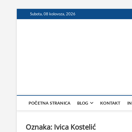
Skip
Subota, 08 kolovoza, 2026
to
content
POČETNA STRANICA
BLOG
KONTAKT
I
Oznaka:
Ivica Kostelić