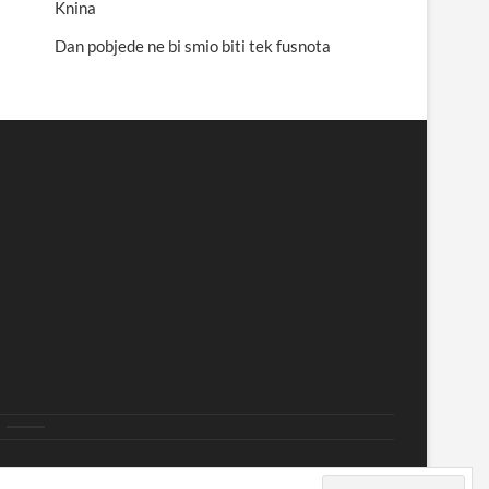
Knina
Dan pobjede ne bi smio biti tek fusnota
i
prine
Nekategorizirano
side