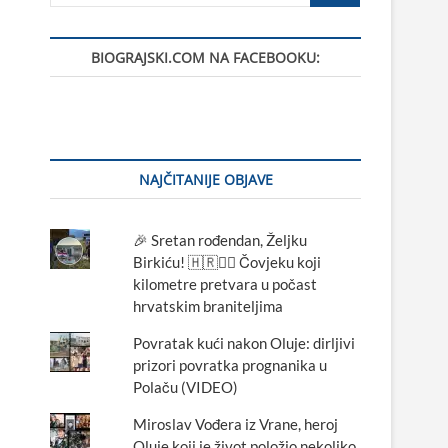
BIOGRAJSKI.COM NA FACEBOOKU:
NAJČITANIJE OBJAVE
🎉 Sretan rođendan, Željku
Birkiću! 🇭🇷🏃‍♂️ Čovjeku koji
kilometre pretvara u počast
hrvatskim braniteljima
Povratak kući nakon Oluje: dirljivi
prizori povratka prognanika u
Polaču (VIDEO)
Miroslav Vođera iz Vrane, heroj
Oluje koji je život položio nekoliko