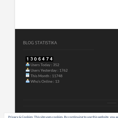
BLOG STATISTIKA
Users Today : 352
Users Yesterday : 1762
This Month : 11748
Who's Online : 13
ak
Privacy & Cookies: This site uses cookies. By continuing to use this website, you ag
Biograjski
| Designed by:
Theme Freesia
|
WordPress
| © Copyright A