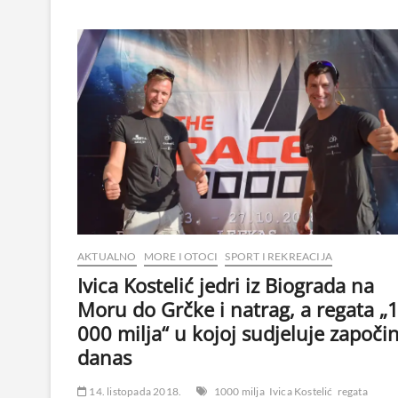
AKTUALNO
MORE I OTOCI
SPORT I REKREACIJA
Ivica Kostelić jedri iz Biograda na
Moru do Grčke i natrag, a regata „
000 milja“ u kojoj sudjeluje započin
danas
14. listopada 2018.
1000 milja
Ivica Kostelić
regata