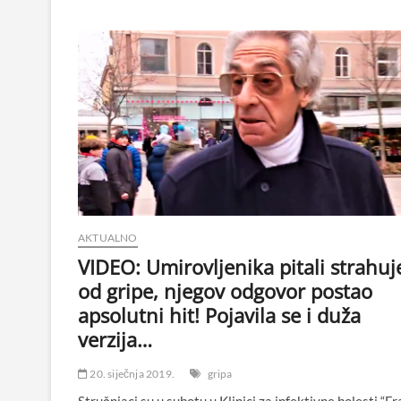
AKTUALNO
VIDEO: Umirovljenika pitali strahuje
od gripe, njegov odgovor postao
apsolutni hit! Pojavila se i duža
verzija…
20. siječnja 2019.
gripa
Stručnjaci su u subotu u Klinici za infektivne bolesti “Fr