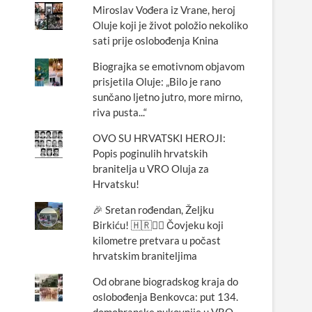
Miroslav Vođera iz Vrane, heroj
Oluje koji je život položio nekoliko
sati prije oslobođenja Knina
Biograjka se emotivnom objavom
prisjetila Oluje: „Bilo je rano
sunčano ljetno jutro, more mirno,
riva pusta...“
OVO SU HRVATSKI HEROJI:
Popis poginulih hrvatskih
branitelja u VRO Oluja za
Hrvatsku!
🎉 Sretan rođendan, Željku
Birkiću! 🇭🇷🏃‍♂️ Čovjeku koji
kilometre pretvara u počast
hrvatskim braniteljima
Od obrane biogradskog kraja do
oslobođenja Benkovca: put 134.