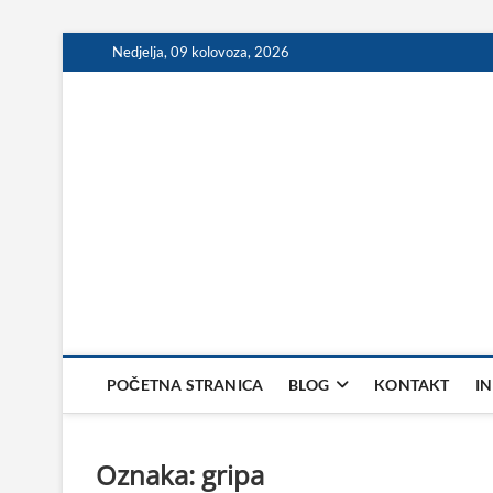
Skip
Nedjelja, 09 kolovoza, 2026
to
content
POČETNA STRANICA
BLOG
KONTAKT
I
Oznaka:
gripa