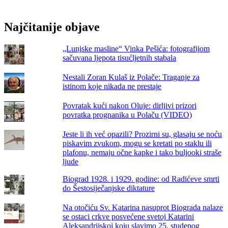
gladi
i
Najčitanije objave
siromaštva
preseljeno
na
„Lunjske masline“ Vinka Pešića: fotografijom
sjever
sačuvana ljepota tisućljetnih stabala
Hrvatske
Nestali Zoran Kulaš iz Polače: Traganje za
istinom koje nikada ne prestaje
Povratak kući nakon Oluje: dirljivi prizori
povratka prognanika u Polaču (VIDEO)
Jeste li ih već opazili? Prozirni su, glasaju se noću
piskavim zvukom, mogu se kretati po staklu ili
plafonu, nemaju očne kapke i tako buljooki straše
ljude
Biograd 1928. i 1929. godine: od Radićeve smrti
do Šestosiječanjske diktature
Na otočiću Sv. Katarina nasuprot Biograda nalaze
se ostaci crkve posvećene svetoj Katarini
Aleksandrijskoj koju slavimo 25. studenog