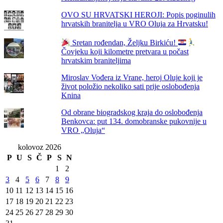
OVO SU HRVATSKI HEROJI: Popis poginulih
hrvatskih branitelja u VRO Oluja za Hrvatsku!
Sretan rođendan, Željku Birkiću!
Čovjeku koji kilometre pretvara u počast
hrvatskim braniteljima
Miroslav Vođera iz Vrane, heroj Oluje koji je
život položio nekoliko sati prije oslobođenja
Knina
Od obrane biogradskog kraja do oslobođenja
Benkovca: put 134. domobranske pukovnije u
VRO „Oluja“
kolovoz 2026
P
U
S
Č
P
S
N
1
2
3
4
5
6
7
8
9
10
11
12
13
14
15
16
17
18
19
20
21
22
23
24
25
26
27
28
29
30