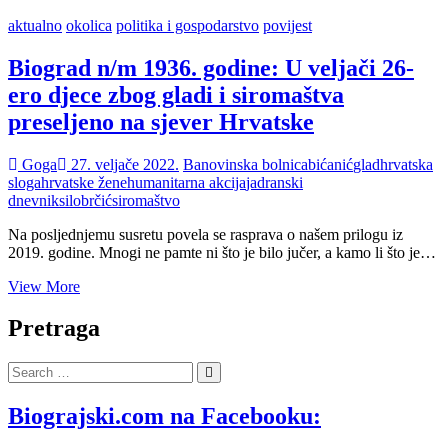
aktualno
okolica
politika i gospodarstvo
povijest
Biograd n/m 1936. godine: U veljači 26-
ero djece zbog gladi i siromaštva
preseljeno na sjever Hrvatske
Goga
27. veljače 2022.
Banovinska bolnica
bićanić
glad
hrvatska
sloga
hrvatske žene
humanitarna akcija
jadranski
dnevnik
silobrčić
siromaštvo
Na posljednjemu susretu povela se rasprava o našem prilogu iz
2019. godine. Mnogi ne pamte ni što je bilo jučer, a kamo li što je…
Biograd
View More
n/m
1936.
Pretraga
godine:
U
Search
veljači
…
26-
ero
Biograjski.com na Facebooku:
djece
zbog