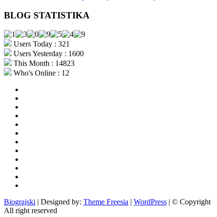
BLOG STATISTIKA
Users Today : 321
Users Yesterday : 1600
This Month : 14823
Who's Online : 12
aktualno
povijest
kultura
i
politika
turizam
i
more
gospodarstvo
i
sport
otoci
i
okolica
rekreacija
odgoj
i
zabava
obrazovanje
recepti
Ciprine
beside
Nekategorizirano
Biograjski
| Designed by:
Theme Freesia
|
WordPress
| © Copyright
All right reserved