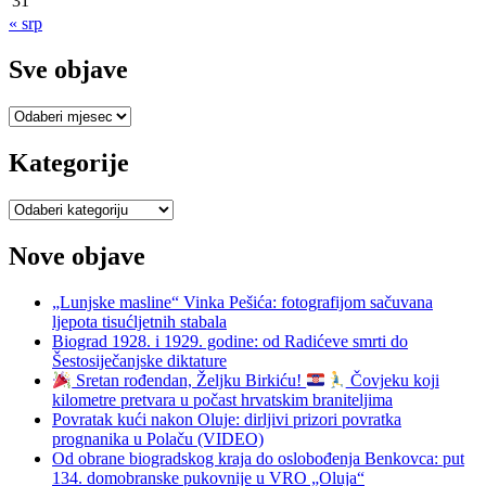
31
« srp
Sve objave
Sve
objave
Kategorije
Kategorije
Nove objave
„Lunjske masline“ Vinka Pešića: fotografijom sačuvana
ljepota tisućljetnih stabala
Biograd 1928. i 1929. godine: od Radićeve smrti do
Šestosiječanjske diktature
Sretan rođendan, Željku Birkiću!
Čovjeku koji
kilometre pretvara u počast hrvatskim braniteljima
Povratak kući nakon Oluje: dirljivi prizori povratka
prognanika u Polaču (VIDEO)
Od obrane biogradskog kraja do oslobođenja Benkovca: put
134. domobranske pukovnije u VRO „Oluja“