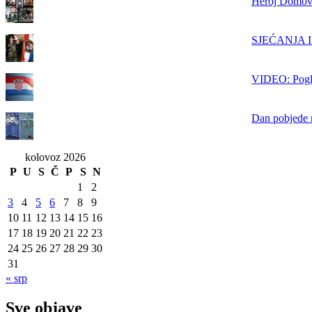
Heroj Domovi
SJEĆANJA IZ
VIDEO: Pogle
Dan pobjede n
kolovoz 2026
P
U
S
Č
P
S
N
1
2
3
4
5
6
7
8
9
10
11
12
13
14
15
16
17
18
19
20
21
22
23
24
25
26
27
28
29
30
31
« srp
Sve objave