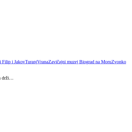
i Filip i Jakov
Turanj
Vrana
Zavičajni muzej Biograd na Moru
Zvonko
a drži…