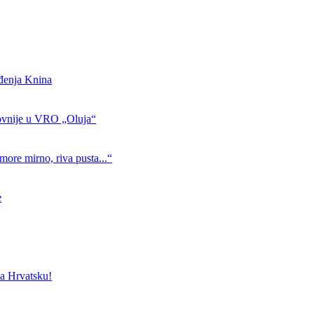
ođenja Knina
ovnije u VRO „Oluja“
more mirno, riva pusta...“
e
a Hrvatsku!