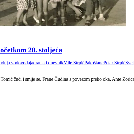
četkom 20. stoljeća
radnja vodovoda
jadranski dnevnik
Mile Strpić
Pakoštane
Petar Strpić
Svet
 Tomić čuči i smije se, Frane Čudina s povezom preko oka, Ante Zoric