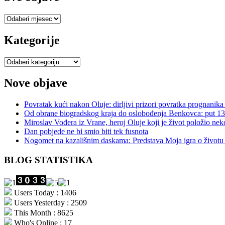
Sve
objave
Kategorije
Kategorije
Nove objave
Povratak kući nakon Oluje: dirljivi prizori povratka prognani
Od obrane biogradskog kraja do oslobođenja Benkovca: put 
Miroslav Vođera iz Vrane, heroj Oluje koji je život položio nek
Dan pobjede ne bi smio biti tek fusnota
Nogomet na kazališnim daskama: Predstava Moja igra o život
BLOG STATISTIKA
Users Today : 1406
Users Yesterday : 2509
This Month : 8625
Who's Online : 17