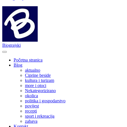
Biograjski
Početna stranica
Blog
aktualno
Ciprine beside
kultura i turizam
more i otoci
Nekategorizirano
okolica
politika i gospodarstvo
povijest
recepti
sport i rekreacija
zabava
Kontakt