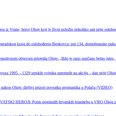
ra iz Vrane, heroj Oluje koji je život položio nekoliko sati prije oslob
ogradskog kraja do oslobođenja Benkovca: put 134. domobranske puk
emotivnom objavom prisjetila Oluje: „Bilo je rano sunčano ljetno jutro, 
ovoza 1995. - 1329 srpskih vojnika spremnih na akciju – dan prije Oluj
 nakon Oluje: dirljivi prizori povratka prognanika u Polaču (VIDEO)
SKI HEROJI: Popis poginulih hrvatskih branitelja u VRO Oluja z