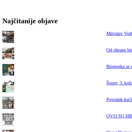
Najčitanije objave
Miroslav Vođe
Od obrane bi
Biograjka se 
Šopot, 3. kol
Povratak kući
OVO SU HRVAT