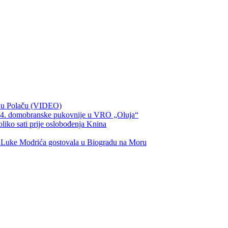
ka u Polaču (VIDEO)
134. domobranske pukovnije u VRO „Oluja“
oliko sati prije oslobođenja Knina
u Luke Modrića gostovala u Biogradu na Moru