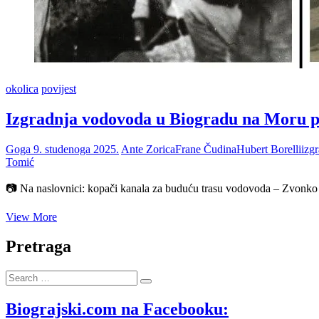
okolica
povijest
Izgradnja vodovoda u Biogradu na Moru po
Goga
9. studenoga 2025.
Ante Zorica
Frane Čudina
Hubert Borelli
izg
Tomić
📷 Na naslovnici: kopači kanala za buduću trasu vodovoda – Zvonko
Izgradnja
View More
vodovoda
u
Pretraga
Biogradu
na
Search
Moru
…
početkom
20.
Biograjski.com na Facebooku:
stoljeća