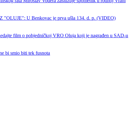
nskog rata Miroslav Vođera zaslužuje spomenik u rodnoj Vrani
 "OLUJE": U Benkovac je prva ušla 134. d. p. (VIDEO)
dajte film o pobjedničkoj VRO Oluja koji je nagrađen u SAD-u
e bi smio biti tek fusnota