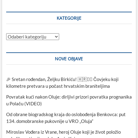
objave
KATEGORIJE
Kategorije
NOVE OBJAVE
🎉 Sretan rođendan, Željku Birkiću! 🇭🇷🏃‍♂️ Čovjeku koji
kilometre pretvara u počast hrvatskim braniteljima
Povratak kući nakon Oluje: dirljivi prizori povratka prognanika
u Polaču (VIDEO)
Od obrane biogradskog kraja do oslobođenja Benkovca: put
134. domobranske pukovnije u VRO „Oluja“
Miroslav Vođera iz Vrane, heroj Oluje koji je život položio