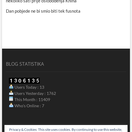
nekoliko sati prije oslobođenja Knina
Dan pobjede ne bi smio biti tek fusnota
BLOG STATISTIKA
Users Today : 13
Users Yesterday : 1762
This Month : 11409
Who's Online : 7
Privacy & Cookies: This site uses cookies. By continuing to use this website,
aktualno
povijest
kultura
politika
more
sport
okolica
odgoj
zaba