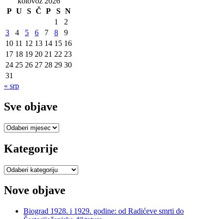
kolovoz 2026
P
U
S
Č
P
S
N
1
2
3
4
5
6
7
8
9
10
11
12
13
14
15
16
17
18
19
20
21
22
23
24
25
26
27
28
29
30
31
« srp
Sve objave
Sve
objave
Kategorije
Kategorije
Nove objave
Biograd 1928. i 1929. godine: od Radićeve smrti do