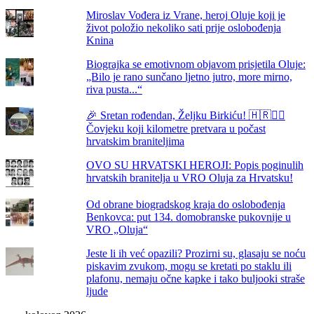
Miroslav Vođera iz Vrane, heroj Oluje koji je
život položio nekoliko sati prije oslobođenja
Knina
Biograjka se emotivnom objavom prisjetila Oluje:
„Bilo je rano sunčano ljetno jutro, more mirno,
riva pusta...“
🎉 Sretan rođendan, Željku Birkiću! 🇭🇷🏃‍♂️
Čovjeku koji kilometre pretvara u počast
hrvatskim braniteljima
OVO SU HRVATSKI HEROJI: Popis poginulih
hrvatskih branitelja u VRO Oluja za Hrvatsku!
Od obrane biogradskog kraja do oslobođenja
Benkovca: put 134. domobranske pukovnije u
VRO „Oluja“
Jeste li ih već opazili? Prozirni su, glasaju se noću
piskavim zvukom, mogu se kretati po staklu ili
plafonu, nemaju očne kapke i tako buljooki straše
ljude