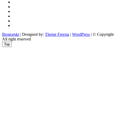
otoci
i
okolica
rekreacija
odgoj
i
zabava
obrazovanje
recepti
Ciprine
beside
Nekategorizirano
Biograjski
| Designed by:
Theme Freesia
|
WordPress
| © Copyright
All right reserved
Top