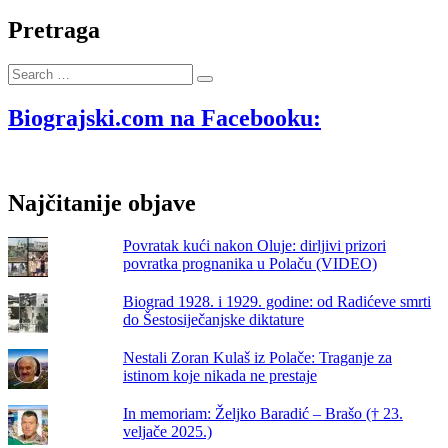
li
upropastiti
Pretraga
svoje
dijete,
Search
pridržavajte
…
se
OVIH
Biograjski.com na Facebooku:
nekoliko
savjeta!
Najčitanije objave
Povratak kući nakon Oluje: dirljivi prizori
povratka prognanika u Polaču (VIDEO)
Biograd 1928. i 1929. godine: od Radićeve smrti
do Šestosiječanjske diktature
Nestali Zoran Kulaš iz Polače: Traganje za
istinom koje nikada ne prestaje
In memoriam: Željko Baradić – Brašo († 23.
veljače 2025.)