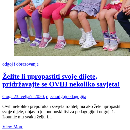
odgoj i obrazovanje
Želite li upropastiti svoje dijete,
pridržavajte se OVIH nekoliko savjeta!
Goga
23. veljače 2020.
djeca
odgoj
pedagogija
Ovih nekoliko preporuka i savjeta roditeljima ako žele upropastiti
svoje dijete, objavio je londonski list za pedagogiju i odgoj: 1.
Ispunite mu svaku želju i…
Želite
View More