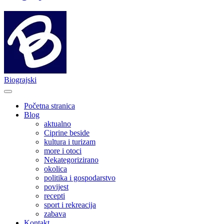
Biograjski
Početna stranica
Blog
aktualno
Ciprine beside
kultura i turizam
more i otoci
Nekategorizirano
okolica
politika i gospodarstvo
povijest
recepti
sport i rekreacija
zabava
Kontakt