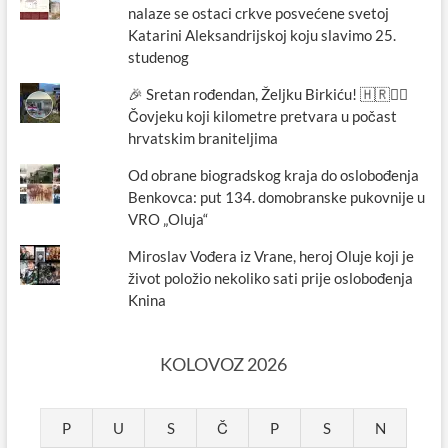
nalaze se ostaci crkve posvećene svetoj
Katarini Aleksandrijskoj koju slavimo 25.
studenog
🎉 Sretan rođendan, Željku Birkiću! 🇭🇷🏃‍♂️
Čovjeku koji kilometre pretvara u počast
hrvatskim braniteljima
Od obrane biogradskog kraja do oslobođenja
Benkovca: put 134. domobranske pukovnije u
VRO „Oluja“
Miroslav Vođera iz Vrane, heroj Oluje koji je
život položio nekoliko sati prije oslobođenja
Knina
KOLOVOZ 2026
P
U
S
Č
P
S
N