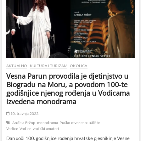
AKTUALNO
KULTURA I TURIZAM
OKOLICA
Vesna Parun provodila je djetinjstvo u
Biogradu na Moru, a povodom 100-te
godišnjice njenog rođenja u Vodicama
izvedena monodrama
10. travnja 2022.
Anđela Fržop
monodrama
Pučko otvoreno učilište
Vodice
Vodice
vodički amateri
Dan uoči 100. godišnjice rođenja hrvatske pjesnikinje Vesne