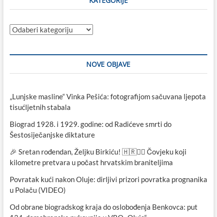
KATEGORIJE
Kategorije
NOVE OBJAVE
„Lunjske masline“ Vinka Pešića: fotografijom sačuvana ljepota
tisućljetnih stabala
Biograd 1928. i 1929. godine: od Radićeve smrti do
Šestosiječanjske diktature
🎉 Sretan rođendan, Željku Birkiću! 🇭🇷🏃‍♂️ Čovjeku koji
kilometre pretvara u počast hrvatskim braniteljima
Povratak kući nakon Oluje: dirljivi prizori povratka prognanika
u Polaču (VIDEO)
Od obrane biogradskog kraja do oslobođenja Benkovca: put