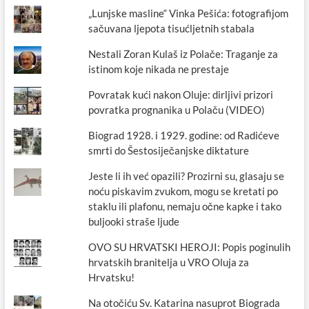
„Lunjske masline“ Vinka Pešića: fotografijom
sačuvana ljepota tisućljetnih stabala
Nestali Zoran Kulaš iz Polače: Traganje za
istinom koje nikada ne prestaje
Povratak kući nakon Oluje: dirljivi prizori
povratka prognanika u Polaču (VIDEO)
Biograd 1928. i 1929. godine: od Radićeve
smrti do Šestosiječanjske diktature
Jeste li ih već opazili? Prozirni su, glasaju se
noću piskavim zvukom, mogu se kretati po
staklu ili plafonu, nemaju očne kapke i tako
buljooki straše ljude
OVO SU HRVATSKI HEROJI: Popis poginulih
hrvatskih branitelja u VRO Oluja za
Hrvatsku!
Na otočiću Sv. Katarina nasuprot Biograda