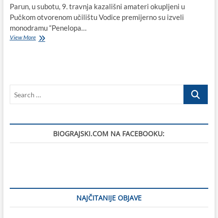
Parun, u subotu, 9. travnja kazališni amateri okupljeni u
Pučkom otvorenom učilištu Vodice premijerno su izveli
monodramu “Penelopa…
Vesna
View More
Parun
provodila
je
djetinjstvo
u
Search
Biogradu
na
…
Moru,
a
povodom
BIOGRAJSKI.COM NA FACEBOOKU:
100-
te
godišnjice
njenog
rođenja
u
Vodicama
izvedena
NAJČITANIJE OBJAVE
monodrama