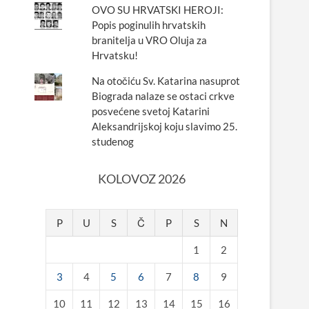
OVO SU HRVATSKI HEROJI:
Popis poginulih hrvatskih
branitelja u VRO Oluja za
Hrvatsku!
Na otočiću Sv. Katarina nasuprot
Biograda nalaze se ostaci crkve
posvećene svetoj Katarini
Aleksandrijskoj koju slavimo 25.
studenog
KOLOVOZ 2026
P
U
S
Č
P
S
N
1
2
3
4
5
6
7
8
9
10
11
12
13
14
15
16