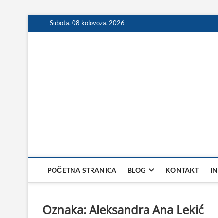
Skip
Subota, 08 kolovoza, 2026
to
content
POČETNA STRANICA
BLOG
KONTAKT
I
Oznaka:
Aleksandra Ana Lekić