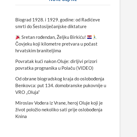
Biograd 1928. i 1929. godine: od Radićeve
smrti do Šestosiječanjske diktature
Sretan rođendan, Željku Birkiću!
Čovjeku koji kilometre pretvara u počast
hrvatskim braniteljima
Povratak kući nakon Oluje: dirljivi prizori
povratka prognanika u Polaču (VIDEO)
Od obrane biogradskog kraja do oslobođenja
Benkovca: put 134. domobranske pukovnije u
VRO „Oluja“
Miroslav Vođera iz Vrane, heroj Oluje koji je
život položio nekoliko sati prije oslobođenja
Knina