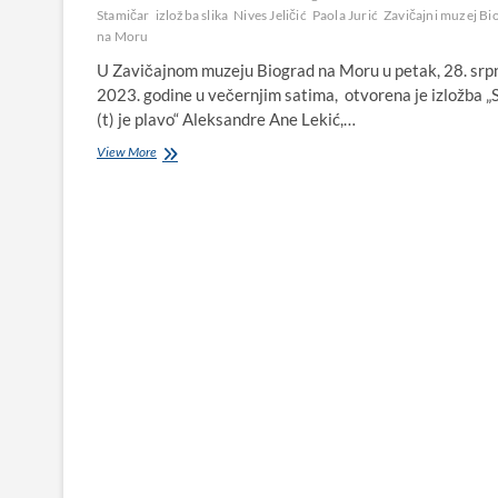
Stamičar
izložba slika
Nives Jeličić
Paola Jurić
Zavičajni muzej Bi
na Moru
U Zavičajnom muzeju Biograd na Moru u petak, 28. srp
2023. godine u večernjim satima, otvorena je izložba „
(t) je plavo“ Aleksandre Ane Lekić,…
U
View More
Biogradu
na
Moru
otvorena
izložba
slika
„Sve(t)
je
plavo“
Aleksandre
Ane
Lekić,
talentirane
umjetnice
iz
Srbije