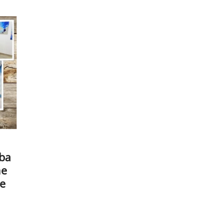
žba
ne
je