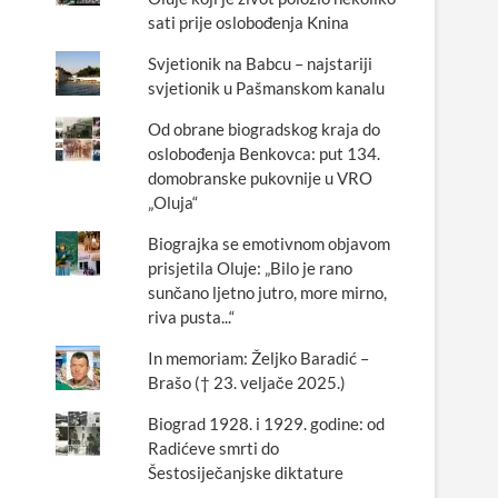
sati prije oslobođenja Knina
Svjetionik na Babcu – najstariji
svjetionik u Pašmanskom kanalu
Od obrane biogradskog kraja do
oslobođenja Benkovca: put 134.
domobranske pukovnije u VRO
„Oluja“
Biograjka se emotivnom objavom
prisjetila Oluje: „Bilo je rano
sunčano ljetno jutro, more mirno,
riva pusta...“
In memoriam: Željko Baradić –
Brašo († 23. veljače 2025.)
Biograd 1928. i 1929. godine: od
Radićeve smrti do
Šestosiječanjske diktature