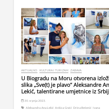
AKTUALNO
KULTURA I TURIZAM
ZABAVA
U Biogradu na Moru otvorena izlo
slika „Sve(t) je plavo“ Aleksandre A
Lekić, talentirane umjetnice iz Srbi
30. srpnja 2023.
Aleksandra Ana Lekić
Ankica Grgić
Drina Bešenić
Ivana