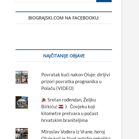
BIOGRAJSKI.COM NA FACEBOOKU:
NAJČITANIJE OBJAVE
Povratak kući nakon Oluje: dirljivi
prizori povratka prognanika u
Polaču (VIDEO)
Sretan rođendan, Željku
Birkiću!
Čovjeku koji
kilometre pretvara u počast
hrvatskim braniteljima
Miroslav Vođera iz Vrane, heroj
Oluje koji je život položio nekoliko