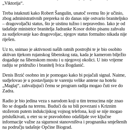
„Viktorija“.
Treba istaknuti kako Robert Šangulin, unatoč svemu što je učinio,
zbog administrativnih prepreka ni do danas nije ostvario braniteljsko
– dragovoljački status, što je uistinu tužno i nepravedno. Iako je od
tadašnje ministrice branitelja Jadranke Kosor dobio pisanu zahvalu
za sudjelovanje kao dragovoljac, njegov status formalno nikada nije
riješen.
Uz to, snimao je aktivnosti naših ratnih postrojbi te je bio osobito
aktivan tijekom rujanskog šibenskog rata, kada je kamerom bilježio
događaje na šibenskom mostu i u njegovoj okolici. U isto vrijeme
radiju se pridružio i branitelj Ivica Bogdanić.
Denis Brzić osobno im je pomogao kako bi pojačali signal. Naime,
sudjelovao je u postavljanju te varenju velike antene na hotelu
„Maglaj“, zahvaljujući čemu se program radija mogao čuti sve do
Zadra.
Radio je bio jedina veza s narodom koji u tim trenucima nije znao
što se događa na terenu. Budući da su bili povezani s Kriznim
stožerom putem indukcijskog vojnog telefona, koji se nije mogao
prisluškivati, u eter su se pravodobno odašiljale sve ključne
informacije važne za sigurnost stanovništva i prognanika smještenih
na području tadašnje Općine Biograd.