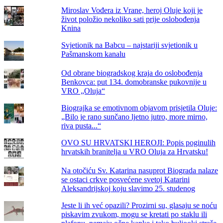
Miroslav Vođera iz Vrane, heroj Oluje koji je
život položio nekoliko sati prije oslobođenja
Knina
Svjetionik na Babcu – najstariji svjetionik u
Pašmanskom kanalu
Od obrane biogradskog kraja do oslobođenja
Benkovca: put 134. domobranske pukovnije u
VRO „Oluja“
Biograjka se emotivnom objavom prisjetila Oluje:
„Bilo je rano sunčano ljetno jutro, more mirno,
riva pusta...“
OVO SU HRVATSKI HEROJI: Popis poginulih
hrvatskih branitelja u VRO Oluja za Hrvatsku!
Na otočiću Sv. Katarina nasuprot Biograda nalaze
se ostaci crkve posvećene svetoj Katarini
Aleksandrijskoj koju slavimo 25. studenog
Jeste li ih već opazili? Prozirni su, glasaju se noću
piskavim zvukom, mogu se kretati po staklu ili