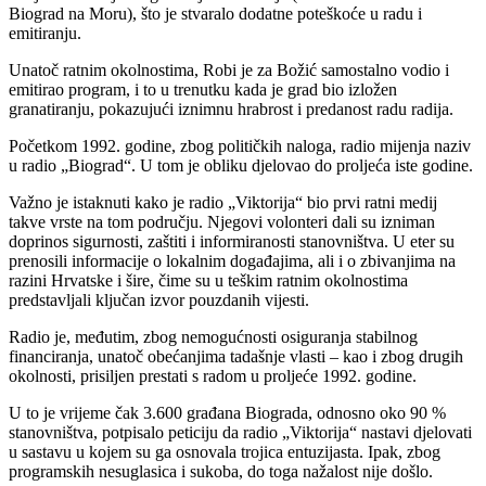
Biograd na Moru), što je stvaralo dodatne poteškoće u radu i
emitiranju.
Unatoč ratnim okolnostima, Robi je za Božić samostalno vodio i
emitirao program, i to u trenutku kada je grad bio izložen
granatiranju, pokazujući iznimnu hrabrost i predanost radu radija.
Početkom 1992. godine, zbog političkih naloga, radio mijenja naziv
u radio „Biograd“. U tom je obliku djelovao do proljeća iste godine.
Važno je istaknuti kako je radio „Viktorija“ bio prvi ratni medij
takve vrste na tom području. Njegovi volonteri dali su izniman
doprinos sigurnosti, zaštiti i informiranosti stanovništva. U eter su
prenosili informacije o lokalnim događajima, ali i o zbivanjima na
razini Hrvatske i šire, čime su u teškim ratnim okolnostima
predstavljali ključan izvor pouzdanih vijesti.
Radio je, međutim, zbog nemogućnosti osiguranja stabilnog
financiranja, unatoč obećanjima tadašnje vlasti – kao i zbog drugih
okolnosti, prisiljen prestati s radom u proljeće 1992. godine.
U to je vrijeme čak 3.600 građana Biograda, odnosno oko 90 %
stanovništva, potpisalo peticiju da radio „Viktorija“ nastavi djelovati
u sastavu u kojem su ga osnovala trojica entuzijasta. Ipak, zbog
programskih nesuglasica i sukoba, do toga nažalost nije došlo.