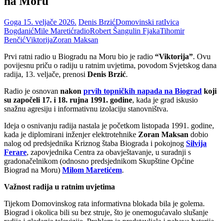
na Moru
Goga
15. veljače 2026.
Denis Brzić
Domovinski rat
Ivica
Bogdanić
Mile Maretić
radio
Robert Šangulin Fjaka
Tihomir
Benčić
Viktorija
Zoran Maksan
Prvi ratni radio u Biogradu na Moru bio je radio
“Viktorija”
. Ovu
povijesnu priču o radiju u ratnim uvjetima, povodom Svjetskog dana
radija, 13. veljače, prenosi
Denis Brzić
.
Radio je osnovan
nakon
prvih topničkih napada na Biograd
koji
su započeli 17. i 18. rujna 1991. godine
, kada je grad iskusio
snažnu agresiju i informativnu izolaciju stanovništva.
Ideja o osnivanju radija nastala je početkom listopada 1991. godine,
kada je diplomirani inženjer elektrotehnike
Zoran Maksan
dobio
nalog od predsjednika Kriznog štaba Biograda i pokojnog
Silvija
Ferare
, zapovjednika Centra za obavještavanje, u suradnji s
gradonačelnikom (odnosno predsjednikom Skupštine Općine
Biograd na Moru)
Milom Maretićem
.
Važnost radija u ratnim uvjetima
Tijekom Domovinskog rata informativna blokada bila je golema.
Biograd i okolica bili su bez struje, što je onemogućavalo slušanje