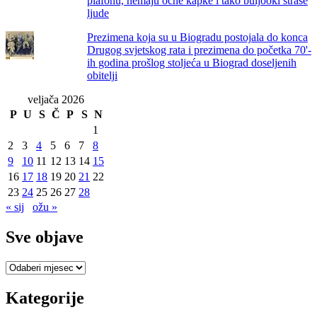
plafonu, nemaju očne kapke i tako buljooki straše
ljude
Prezimena koja su u Biogradu postojala do konca
Drugog svjetskog rata i prezimena do početka 70'-
ih godina prošlog stoljeća u Biograd doseljenih
obitelji
veljača 2026
P
U
S
Č
P
S
N
1
2
3
4
5
6
7
8
9
10
11
12
13
14
15
16
17
18
19
20
21
22
23
24
25
26
27
28
« sij
ožu »
Sve objave
Sve
objave
Kategorije