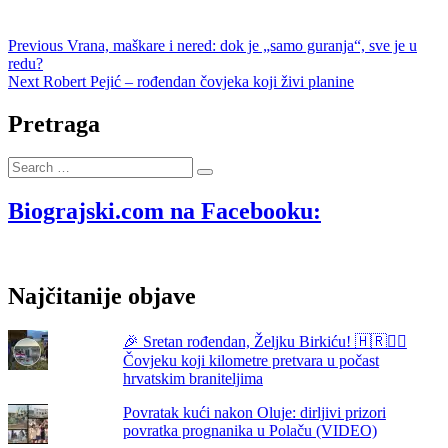
Navigacija
Previous
Previous
Vrana, maškare i nered: dok je „samo guranja“, sve je u
post:
redu?
objava
Next
Next
Robert Pejić – rođendan čovjeka koji živi planine
post:
Pretraga
Search
…
Biograjski.com na Facebooku:
Najčitanije objave
🎉 Sretan rođendan, Željku Birkiću! 🇭🇷🏃‍♂️
Čovjeku koji kilometre pretvara u počast
hrvatskim braniteljima
Povratak kući nakon Oluje: dirljivi prizori
povratka prognanika u Polaču (VIDEO)