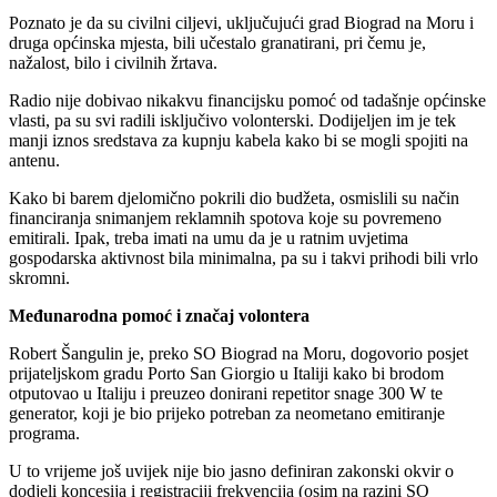
Poznato je da su civilni ciljevi, uključujući grad Biograd na Moru i
druga općinska mjesta, bili učestalo granatirani, pri čemu je,
nažalost, bilo i civilnih žrtava.
Radio nije dobivao nikakvu financijsku pomoć od tadašnje općinske
vlasti, pa su svi radili isključivo volonterski. Dodijeljen im je tek
manji iznos sredstava za kupnju kabela kako bi se mogli spojiti na
antenu.
Kako bi barem djelomično pokrili dio budžeta, osmislili su način
financiranja snimanjem reklamnih spotova koje su povremeno
emitirali. Ipak, treba imati na umu da je u ratnim uvjetima
gospodarska aktivnost bila minimalna, pa su i takvi prihodi bili vrlo
skromni.
Međunarodna pomoć i značaj volontera
Robert Šangulin je, preko SO Biograd na Moru, dogovorio posjet
prijateljskom gradu Porto San Giorgio u Italiji kako bi brodom
otputovao u Italiju i preuzeo donirani repetitor snage 300 W te
generator, koji je bio prijeko potreban za neometano emitiranje
programa.
U to vrijeme još uvijek nije bio jasno definiran zakonski okvir o
dodjeli koncesija i registraciji frekvencija (osim na razini SO