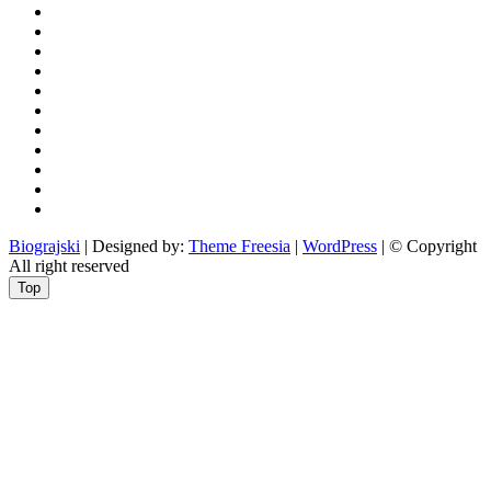
povijest
kultura
i
politika
turizam
i
more
gospodarstvo
i
sport
otoci
i
okolica
rekreacija
odgoj
i
zabava
obrazovanje
recepti
Ciprine
beside
Nekategorizirano
Biograjski
| Designed by:
Theme Freesia
|
WordPress
| © Copyright
All right reserved
Top