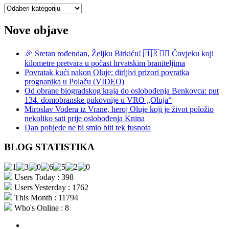
Kategorije
Nove objave
🎉 Sretan rođendan, Željku Birkiću! 🇭🇷🏃‍♂️ Čovjeku koji
kilometre pretvara u počast hrvatskim braniteljima
Povratak kući nakon Oluje: dirljivi prizori povratka
prognanika u Polaču (VIDEO)
Od obrane biogradskog kraja do oslobođenja Benkovca: put
134. domobranske pukovnije u VRO „Oluja“
Miroslav Vođera iz Vrane, heroj Oluje koji je život položio
nekoliko sati prije oslobođenja Knina
Dan pobjede ne bi smio biti tek fusnota
BLOG STATISTIKA
Users Today : 398
Users Yesterday : 1762
This Month : 11794
Who's Online : 8
aktualno