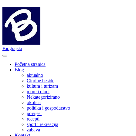
Biograjski
Početna stranica
Blog
aktualno
Ciprine beside
kultura i turizam
more i otoci
Nekategorizirano
okolica
politika i gospodarstvo
povijest
recepti
sport i rekreacija
zabava
Kontakt