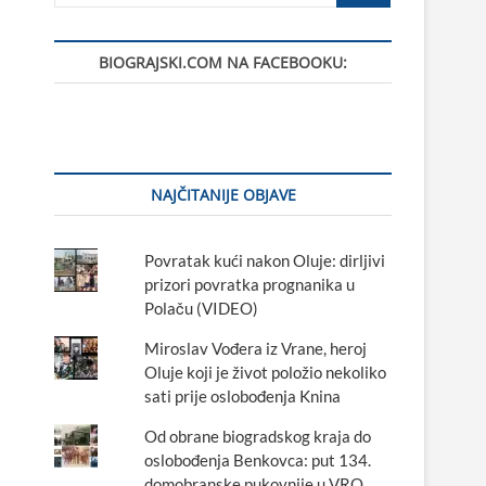
BIOGRAJSKI.COM NA FACEBOOKU:
NAJČITANIJE OBJAVE
Povratak kući nakon Oluje: dirljivi
prizori povratka prognanika u
Polaču (VIDEO)
Miroslav Vođera iz Vrane, heroj
Oluje koji je život položio nekoliko
sati prije oslobođenja Knina
Od obrane biogradskog kraja do
oslobođenja Benkovca: put 134.
domobranske pukovnije u VRO