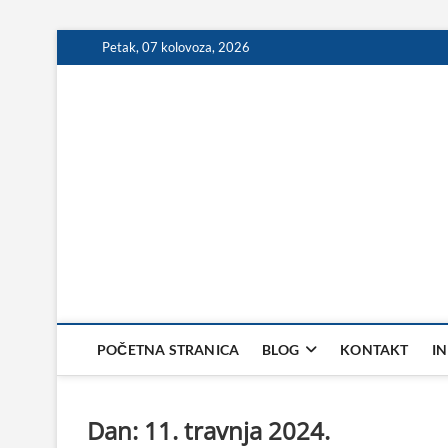
Skip
Petak, 07 kolovoza, 2026
to
content
POČETNA STRANICA
BLOG
KONTAKT
I
Dan:
11. travnja 2024.