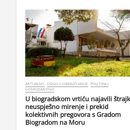
AKTUALNO
ODGOJ I OBRAZOVANJE
POLITIKA I
GOSPODARSTVO
U biogradskom vrtiću najavili štrajk
neuspješno mirenje i prekid
kolektivnih pregovora s Gradom
Biogradom na Moru