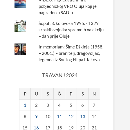
pobjedničkoj VRO Oluja koji je
nagrađen u SAD-u
Šopot, 3. kolovoza 1995. - 1329
srpskih vojnika spremnih na akciju
– dan prije Oluje
In memoriam: Šime Eškinja (1958.
– 2001.) – branitelj, dragovoljac,
legenda iz Svetog Filipa i Jakova
TRAVANJ 2024
P
U
S
Č
P
S
N
1
2
3
4
5
6
7
8
9
10
11
12
13
14
15
16
17
18
19
20
21