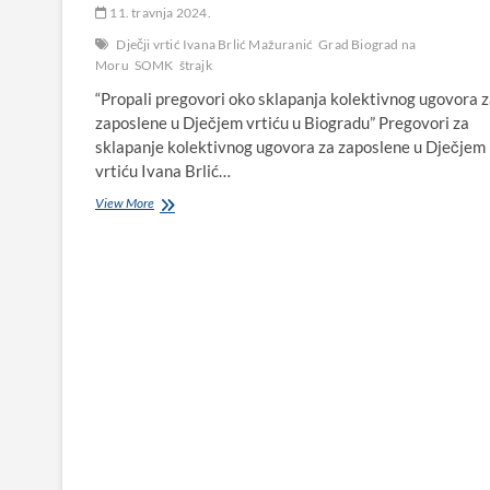
11. travnja 2024.
Dječji vrtić Ivana Brlić Mažuranić
Grad Biograd na
Moru
SOMK
štrajk
“Propali pregovori oko sklapanja kolektivnog ugovora 
zaposlene u Dječjem vrtiću u Biogradu” Pregovori za
sklapanje kolektivnog ugovora za zaposlene u Dječjem
vrtiću Ivana Brlić…
U
View More
biogradskom
vrtiću
najavili
štrajk,
neuspješno
mirenje
i
prekid
kolektivnih
pregovora
s
Gradom
Biogradom
na