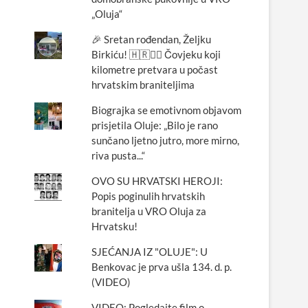
„Oluja“
🎉 Sretan rođendan, Željku
Birkiću! 🇭🇷🏃‍♂️ Čovjeku koji
kilometre pretvara u počast
hrvatskim braniteljima
Biograjka se emotivnom objavom
prisjetila Oluje: „Bilo je rano
sunčano ljetno jutro, more mirno,
riva pusta...“
OVO SU HRVATSKI HEROJI:
Popis poginulih hrvatskih
branitelja u VRO Oluja za
Hrvatsku!
SJEĆANJA IZ "OLUJE": U
Benkovac je prva ušla 134. d. p.
(VIDEO)
VIDEO: Pogledajte film o