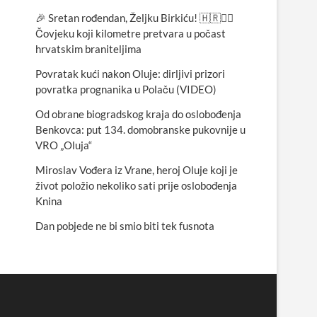
🎉 Sretan rođendan, Željku Birkiću! 🇭🇷🏃‍♂️
Čovjeku koji kilometre pretvara u počast
hrvatskim braniteljima
Povratak kući nakon Oluje: dirljivi prizori
povratka prognanika u Polaču (VIDEO)
Od obrane biogradskog kraja do oslobođenja
Benkovca: put 134. domobranske pukovnije u
VRO „Oluja“
Miroslav Vođera iz Vrane, heroj Oluje koji je
život položio nekoliko sati prije oslobođenja
Knina
Dan pobjede ne bi smio biti tek fusnota