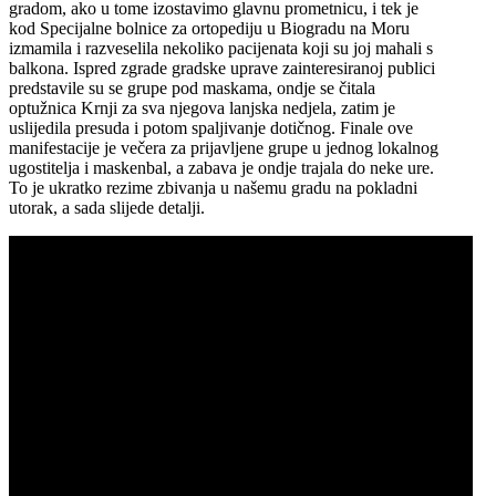
gradom, ako u tome izostavimo glavnu prometnicu, i tek je
kod Specijalne bolnice za ortopediju u Biogradu na Moru
izmamila i razveselila nekoliko pacijenata koji su joj mahali s
balkona. Ispred zgrade gradske uprave zainteresiranoj publici
predstavile su se grupe pod maskama, ondje se čitala
optužnica Krnji za sva njegova lanjska nedjela, zatim je
uslijedila presuda i potom spaljivanje dotičnog. Finale ove
manifestacije je večera za prijavljene grupe u jednog lokalnog
ugostitelja i maskenbal, a zabava je ondje trajala do neke ure.
To je ukratko rezime zbivanja u našemu gradu na pokladni
utorak, a sada slijede detalji.