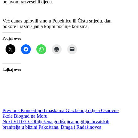
pojavom razveselili djecu.
Već danas uplovili smo u Pepelnicu ili Čistu srijedu, dan
pokore i razmišljanja kojim počinje korizma.
Podjeli ovo:
Lajkaj ovo:
Navigacija
Previous
Previous
Koncert pod maskama Glazbenog odjela Osnovne
post:
škole Biograd na Moru
objava
Next
Next
VIDEO: Obilježena godišnjica pogibije hrvatskih
post:
branitelja u blizini Pakoštana, Draga i Radašinovca