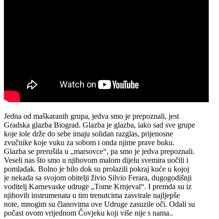
Jedna od maškaranih grupa, jedva smo je prepoznali, jest
Gradska glazba Biograd. Glazba je glazba, iako sad sve grupe
koje iole drže do sebe imaju solidan razglas, prijenosne
zvučnike koje vuku za sobom i onda njime prave buku.
Glazba se prerušila u „marsovce“, pa smo je jedva prepoznali.
Veseli nas što smo u njihovom malom dijelu svemira uočili i
pomladak. Bolno je bilo dok su prolazili pokraj kuće u kojoj
je nekada sa svojom obitelji živio Silvio Ferara, dugogodišnji
voditelj Karnevaske udruge „Tome Krnjeval“. I premda su iz
njihovih instrumenata u tim trenutcima zasvirale najljepše
note, mnogim su članovima ove Udruge zasuzile oči. Odali su
počast ovom vrijednom Čovjeku koji više nije s nama..