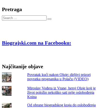
Pretraga
Search
…
Biograjski.com na Facebooku:
Najčitanije objave
Povratak kući nakon Oluje: dirljivi prizori
povratka prognanika u Polaču (VIDEO)
Miroslav Vođera iz Vrane, heroj Oluje koji je
život položio nekoliko sati prije oslobođenja
Knina
Od obrane biogradskog kraja do oslobođenja