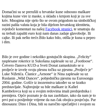
Domaćini su se prerušili u hrvatske kune odnosno maškare
kojima kune vire iz maske, u skladu s krnjom koji je za sve
kriv. Mnogima nije sjelo što se ovom prigodom na simboličkoj
razini palila valuta koja je bila dijelom hrvatskog identiteta,
svjedoče komentari na našoj
Facebook stranici
, te smatraju da
su trebali zapaliti euro koji nam danas zadaje glavobolje. Ili
cajke. Ili pak nešto treće.Bilo kako bilo, otišla je kuna u pepeo
i dim.
Bilo je ove godine i nekoliko gostujućih skupina. „Felicity“
rasplesane rokerice iz Sukošana zaplesale su uz „Footloose“.
Četvero članova KUD-a Sveti Donat zamaskiralo se u
proljeće te izvele svoju plesnu točku uz pjesmu „Proljeće je“
Luke Nižetića. Članice „Aenone“ iz Nina zaplesale su uz
Ruslanin „Wild Dances“, pobjedničku pjesmu na Eurosongu
2004. godine. Gošće iz inozemstva također su se kratko
predstavljale. Najbrojnije su bile maškare iz Kaštel
Kambelovca koji su u svojim redovima imali predsjednika i
premijera. Opće poznato je da nas zaobilaze, tako da nam je to
prvi put u posljednje vrijeme da nas čak obojica posjećuju. Par
dinosaura: Dino i Dina, bili su naročito upečatljivi i svojom su