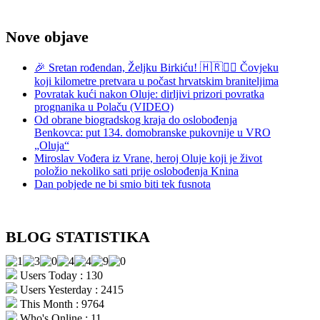
Nove objave
🎉 Sretan rođendan, Željku Birkiću! 🇭🇷🏃‍♂️ Čovjeku
koji kilometre pretvara u počast hrvatskim braniteljima
Povratak kući nakon Oluje: dirljivi prizori povratka
prognanika u Polaču (VIDEO)
Od obrane biogradskog kraja do oslobođenja
Benkovca: put 134. domobranske pukovnije u VRO
„Oluja“
Miroslav Vođera iz Vrane, heroj Oluje koji je život
položio nekoliko sati prije oslobođenja Knina
Dan pobjede ne bi smio biti tek fusnota
BLOG STATISTIKA
Users Today : 130
Users Yesterday : 2415
This Month : 9764
Who's Online : 11