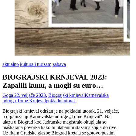
aktualno
kultura i turizam
zabava
BIOGRAJSKI KRNJEVAL 2023:
Zapalili kunu, a mogli su euro…
Goga
22. veljače 2023.
Biograjski krnjeval
Karnevalska
udruga Tome Krnjeval
pokladni utorak
Biograjski krnjeval održan je na pokladni utorak, 21. veljače,
u organizaciji Karnevalske udruge „Tome Krnjeval“. Na
ulazu u Biograd kod Jadranske magistrale okupljala se
maškarana povorka kako bi utabanim stazama stigla do rive.
Uz ritam Gradske glazbe Biograd kretala se gotovo pustim