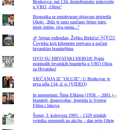
Benkovca: put 134. domobranske pukovnije
u VRO „Oluja“
Biograjka se emotivnom objavom prisjetila
Oluje: „Bilo je rano sunčano ljetno jutro,
more mirno, riva pusta...“
🎉 Sretan rođendan, Željku Birkiću! 🇭🇷🏃‍♂️
Čovjeku koji kilometre pretvara u počast
hrvatskim braniteljima
OVO SU HRVATSKI HEROJI: Popis
poginulih hrvatskih branitelja u VRO Oluja
za Hrvatsku!
SJEĆANJA IZ "OLUJE": U Benkovac je
prva ušla 134. d. p. (VIDEO)
In memoriam: Šime Eškinja (1958. – 2001.) –
branitelj, dragovoljac, legenda iz Svetog
Filipa i Jakova
Šopot, 3. kolovoza 1995. - 1329 srpskih
vojnika spremnih na akciju – dan prije Oluje