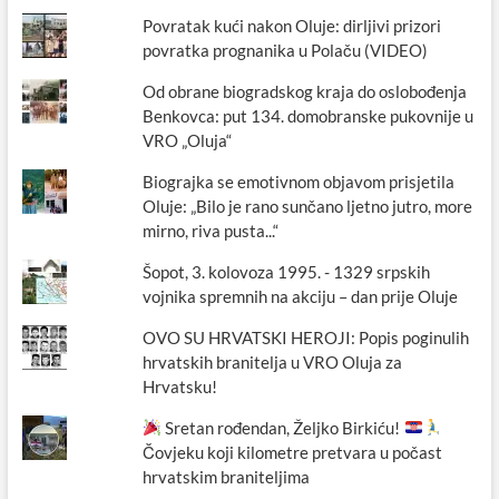
Povratak kući nakon Oluje: dirljivi prizori
povratka prognanika u Polaču (VIDEO)
Od obrane biogradskog kraja do oslobođenja
Benkovca: put 134. domobranske pukovnije u
VRO „Oluja“
Biograjka se emotivnom objavom prisjetila
Oluje: „Bilo je rano sunčano ljetno jutro, more
mirno, riva pusta...“
Šopot, 3. kolovoza 1995. - 1329 srpskih
vojnika spremnih na akciju – dan prije Oluje
OVO SU HRVATSKI HEROJI: Popis poginulih
hrvatskih branitelja u VRO Oluja za
Hrvatsku!
Sretan rođendan, Željko Birkiću!
Čovjeku koji kilometre pretvara u počast
hrvatskim braniteljima