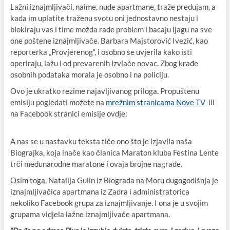
Lažni iznajmljivači, naime, nude apartmane, traže predujam, a
kada im uplatite traženu svotu oni jednostavno nestaju i
blokiraju vas i time možda rade problem i bacaju ljagu na sve
one poštene iznajmljivače. Barbara Majstorović Ivezić, kao
reporterka „Provjerenog“, i osobno se uvjerila kako isti
operiraju, lažu i od prevarenih izvlače novac. Zbog krađe
osobnih podataka morala je osobno i na policiju.
Ovo je ukratko rezime najavljivanog priloga. Propuštenu
emisiju pogledati možete na
mrežnim stranicama Nove TV
ili
na Facebook stranici emisije ovdje:
A nas se u nastavku teksta tiče ono što je izjavila naša
Biograjka, koja inače kao članica Maraton kluba Festina Lente
trči međunarodne maratone i ovaja brojne nagrade.
Osim toga, Natalija Gulin iz Biograda na Moru dugogodišnja je
iznajmljivačica apartmana iz Zadra i administratorica
nekoliko Facebook grupa za iznajmljivanje. I ona je u svojim
grupama vidjela lažne iznajmljivače apartmana.