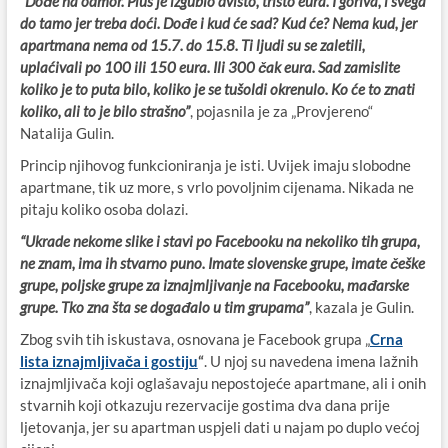
“Dođe na odmor. Plus je izgubio dvisto, tristo eura. I goriva, i svega
do tamo jer treba doći. Dođe i kud će sad? Kud će? Nema kud, jer
apartmana nema od 15.7. do 15.8. Ti ljudi su se zaletili,
uplaćivali po 100 ili 150 eura. Ili 300 čak eura. Sad zamislite
koliko je to puta bilo, koliko je se tušoldi okrenulo. Ko će to znati
koliko, ali to je bilo strašno”
, pojasnila je za „Provjereno“
Natalija Gulin.
Princip njihovog funkcioniranja je isti. Uvijek imaju slobodne
apartmane, tik uz more, s vrlo povoljnim cijenama. Nikada ne
pitaju koliko osoba dolazi.
“Ukrade nekome slike i stavi po Facebooku na nekoliko tih grupa,
ne znam, ima ih stvarno puno. Imate slovenske grupe, imate češke
grupe, poljske grupe za iznajmljivanje na Facebooku, mađarske
grupe. Tko zna šta se događalo u tim grupama”
, kazala je Gulin.
Zbog svih tih iskustava, osnovana je Facebook grupa „
Crna
lista iznajmljivača i gostiju
“
. U njoj su navedena imena lažnih
iznajmljivača koji oglašavaju nepostojeće apartmane, ali i onih
stvarnih koji otkazuju rezervacije gostima dva dana prije
ljetovanja, jer su apartman uspjeli dati u najam po duplo većoj