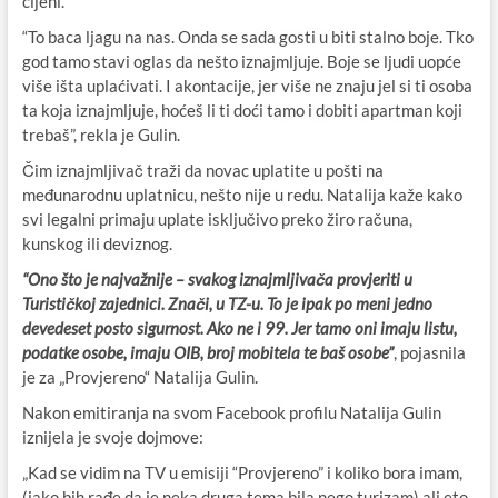
cijeni.
“To baca ljagu na nas. Onda se sada gosti u biti stalno boje. Tko
god tamo stavi oglas da nešto iznajmljuje. Boje se ljudi uopće
više išta uplaćivati. I akontacije, jer više ne znaju jel si ti osoba
ta koja iznajmljuje, hoćeš li ti doći tamo i dobiti apartman koji
trebaš”, rekla je Gulin.
Čim iznajmljivač traži da novac uplatite u pošti na
međunarodnu uplatnicu, nešto nije u redu. Natalija kaže kako
svi legalni primaju uplate isključivo preko žiro računa,
kunskog ili deviznog.
“Ono što je najvažnije – svakog iznajmljivača provjeriti u
Turističkoj zajednici. Znači, u TZ-u. To je ipak po meni jedno
devedeset posto sigurnost. Ako ne i 99. Jer tamo oni imaju listu,
podatke osobe, imaju OIB, broj mobitela te baš osobe”
, pojasnila
je za „Provjereno“ Natalija Gulin.
Nakon emitiranja na svom Facebook profilu Natalija Gulin
iznijela je svoje dojmove:
„Kad se vidim na TV u emisiji “Provjereno” i koliko bora imam,
(iako bih rađe da je neka druga tema bila nego turizam) ali eto