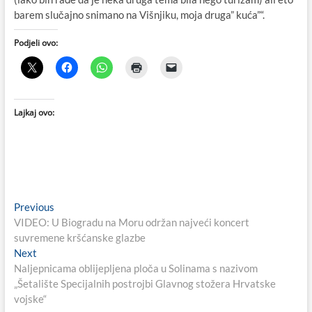
barem slučajno snimano na Višnjiku, moja druga” kuća”“.
Podjeli ovo:
Lajkaj ovo:
Navigacija
Previous
Previous
post:
VIDEO: U Biogradu na Moru održan najveći koncert
objava
suvremene kršćanske glazbe
Next
Next
post:
Naljepnicama oblijepljena ploča u Solinama s nazivom
„Šetalište Specijalnih postrojbi Glavnog stožera Hrvatske
vojske“