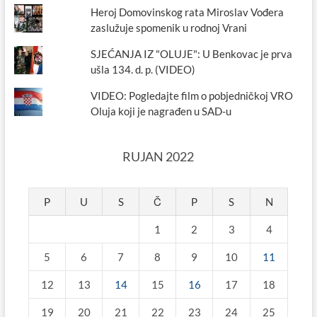
Heroj Domovinskog rata Miroslav Vođera
zaslužuje spomenik u rodnoj Vrani
SJEĆANJA IZ "OLUJE": U Benkovac je prva
ušla 134. d. p. (VIDEO)
VIDEO: Pogledajte film o pobjedničkoj VRO
Oluja koji je nagrađen u SAD-u
RUJAN 2022
P
U
S
Č
P
S
N
1
2
3
4
5
6
7
8
9
10
11
12
13
14
15
16
17
18
19
20
21
22
23
24
25