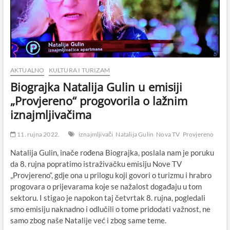
AKTUALNO
KULTURA I TURIZAM
Biograjka Natalija Gulin u emisiji
„Provjereno“ progovorila o lažnim
iznajmljivačima
11. rujna 2022.
iznajmljivači
Natalija Gulin
Nova TV
Provjereno
Natalija Gulin, inače rođena Biograjka, poslala nam je poruku
da 8. rujna popratimo istraživačku emisiju Nove TV
„Provjereno“, gdje ona u prilogu koji govori o turizmu i hrabro
progovara o prijevarama koje se nažalost događaju u tom
sektoru. I stigao je napokon taj četvrtak 8. rujna, pogledali
smo emisiju naknadno i odlučili o tome pridodati važnost, ne
samo zbog naše Natalije već i zbog same teme.