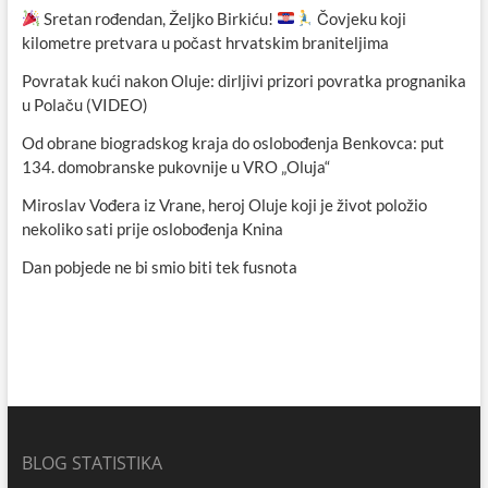
Sretan rođendan, Željko Birkiću!
Čovjeku koji
kilometre pretvara u počast hrvatskim braniteljima
Povratak kući nakon Oluje: dirljivi prizori povratka prognanika
u Polaču (VIDEO)
Od obrane biogradskog kraja do oslobođenja Benkovca: put
134. domobranske pukovnije u VRO „Oluja“
Miroslav Vođera iz Vrane, heroj Oluje koji je život položio
nekoliko sati prije oslobođenja Knina
Dan pobjede ne bi smio biti tek fusnota
BLOG STATISTIKA