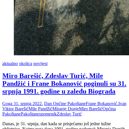
aktualno
okolica
povijest
Miro Barešić, Zdeslav Turić, Mile
Pandžić i Frane Bokanović poginuli su 31.
srpnja 1991. godine u zaleđu Biograda
Goga
31. srpnja 2022.
Dan Općine Pakoštane
Frane Bokanović.
Ivan
Viktor Barešić
Mile Pandžić
Miranje Donje
Miro Barešić
Općina
Pakoštane
Pakoštane
spomenik
Zdeslav Turić
Danas, je 31. srpnja, dan kada se prisjećamo još jedne tužne
obljetnice. Naime toga dana 1991. godine nadomak Miranja Donjih