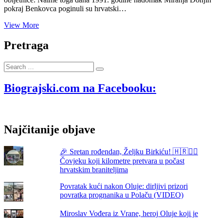
pokraj Benkovca poginuli su hrvatski…
Miro
View More
Barešić,
Zdeslav
Pretraga
Turić,
Mile
Search
Pandžić
…
i
Frane
Biograjski.com na Facebooku:
Bokanović
poginuli
su
31.
Najčitanije objave
srpnja
1991.
godine
🎉 Sretan rođendan, Željku Birkiću! 🇭🇷🏃‍♂️
u
Čovjeku koji kilometre pretvara u počast
zaleđu
hrvatskim braniteljima
Biograda
Povratak kući nakon Oluje: dirljivi prizori
povratka prognanika u Polaču (VIDEO)
Miroslav Vođera iz Vrane, heroj Oluje koji je