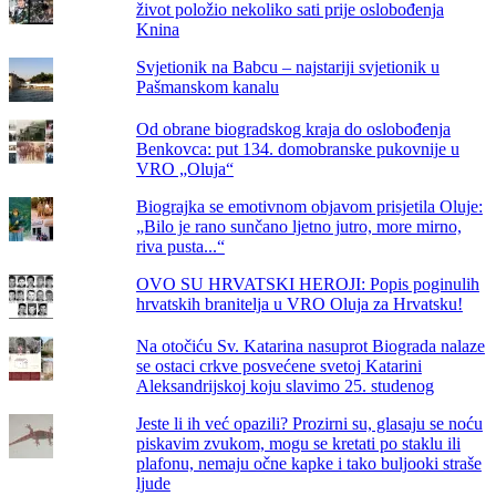
život položio nekoliko sati prije oslobođenja
Knina
Svjetionik na Babcu – najstariji svjetionik u
Pašmanskom kanalu
Od obrane biogradskog kraja do oslobođenja
Benkovca: put 134. domobranske pukovnije u
VRO „Oluja“
Biograjka se emotivnom objavom prisjetila Oluje:
„Bilo je rano sunčano ljetno jutro, more mirno,
riva pusta...“
OVO SU HRVATSKI HEROJI: Popis poginulih
hrvatskih branitelja u VRO Oluja za Hrvatsku!
Na otočiću Sv. Katarina nasuprot Biograda nalaze
se ostaci crkve posvećene svetoj Katarini
Aleksandrijskoj koju slavimo 25. studenog
Jeste li ih već opazili? Prozirni su, glasaju se noću
piskavim zvukom, mogu se kretati po staklu ili
plafonu, nemaju očne kapke i tako buljooki straše
ljude