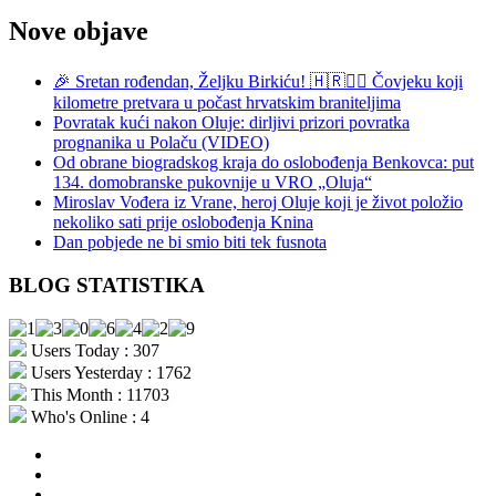
Nove objave
🎉 Sretan rođendan, Željku Birkiću! 🇭🇷🏃‍♂️ Čovjeku koji
kilometre pretvara u počast hrvatskim braniteljima
Povratak kući nakon Oluje: dirljivi prizori povratka
prognanika u Polaču (VIDEO)
Od obrane biogradskog kraja do oslobođenja Benkovca: put
134. domobranske pukovnije u VRO „Oluja“
Miroslav Vođera iz Vrane, heroj Oluje koji je život položio
nekoliko sati prije oslobođenja Knina
Dan pobjede ne bi smio biti tek fusnota
BLOG STATISTIKA
Users Today : 307
Users Yesterday : 1762
This Month : 11703
Who's Online : 4
aktualno
povijest
kultura