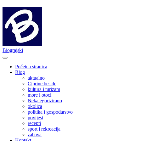
Biograjski
Početna stranica
Blog
aktualno
Ciprine beside
kultura i turizam
more i otoci
Nekategorizirano
okolica
politika i gospodarstvo
povijest
recepti
sport i rekreacija
zabava
Kontakt