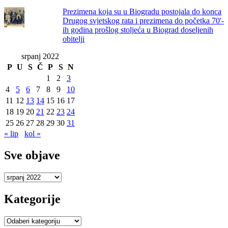
Prezimena koja su u Biogradu postojala do konca
Drugog svjetskog rata i prezimena do početka 70'-
ih godina prošlog stoljeća u Biograd doseljenih
obitelji
srpanj 2022
P
U
S
Č
P
S
N
1
2
3
4
5
6
7
8
9
10
11
12
13
14
15
16
17
18
19
20
21
22
23
24
25
26
27
28
29
30
31
« lip
kol »
Sve objave
Sve
objave
Kategorije
Kategorije