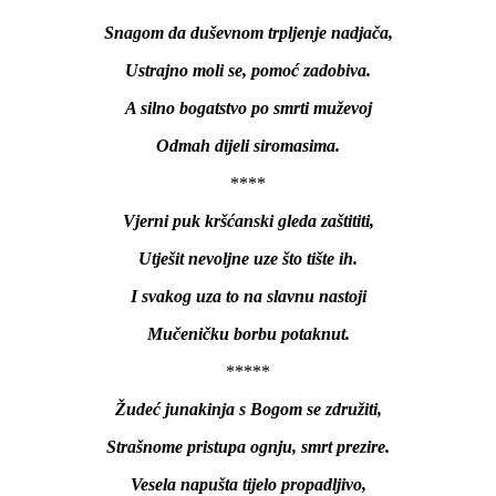
Snagom da duševnom trpljenje nadjača,
Ustrajno moli se, pomoć zadobiva.
A silno bogatstvo po smrti muževoj
Odmah dijeli siromasima.
****
Vjerni puk kršćanski gleda zaštititi,
Utješit nevoljne uze što tište ih.
I svakog uza to na slavnu nastoji
Mučeničku borbu potaknut.
*****
Žudeć junakinja s Bogom se združiti,
Strašnome pristupa ognju, smrt prezire.
Vesela napušta tijelo propadljivo,