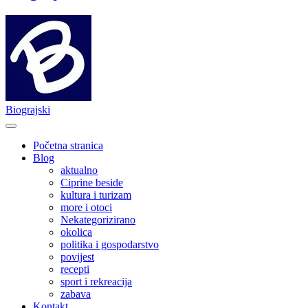
Biograjski
Početna stranica
Blog
aktualno
Ciprine beside
kultura i turizam
more i otoci
Nekategorizirano
okolica
politika i gospodarstvo
povijest
recepti
sport i rekreacija
zabava
Kontakt