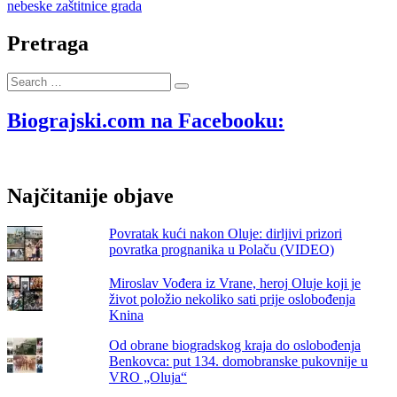
nebeske zaštitnice grada
Pretraga
Search
…
Biograjski.com na Facebooku:
Najčitanije objave
Povratak kući nakon Oluje: dirljivi prizori
povratka prognanika u Polaču (VIDEO)
Miroslav Vođera iz Vrane, heroj Oluje koji je
život položio nekoliko sati prije oslobođenja
Knina
Od obrane biogradskog kraja do oslobođenja
Benkovca: put 134. domobranske pukovnije u
VRO „Oluja“