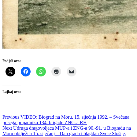
Podjeli ovo:
Lajkaj ovo:
Navigacija
Previous
Previous
VIDEO: Biograd na Moru, 15. siječnja 1992. – Svečana
post:
prisega pripadnika 134. brigade ZNG-a RH
objava
Next
Next
Udruga dragovoljaca MUP-a i ZNG-a 90.-91. u Biogradu na
post:
Moru obilježila 15. siječanj – Dan grada i blagdan Svete Stošije,