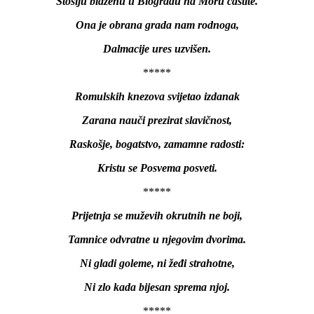
Stošiju blaženu u Biogradu na Moru častite.
Ona je obrana grada nam rodnoga,
Dalmacije ures uzvišen.
*****
Romulskih knezova svijetao izdanak
Zarana nauči prezirat slavičnost,
Raskošje, bogatstvo, zamamne radosti:
Kristu se Posvema posveti.
*****
Prijetnja se muževih okrutnih ne boji,
Tamnice odvratne u njegovim dvorima.
Ni gladi goleme, ni žeđi strahotne,
Ni zlo kada bijesan sprema njoj.
*****