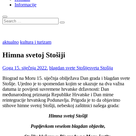
Informacije
Search
…
aktualno
kultura i turizam
Himna svetoj Stošiji
Goga
15. siječnja 2022.
blagdan svete Stošije
sveta Stošija
Biograd na Moru 15. siječnja obilježava Dan grada i blagdan svete
Stošije. Ujedno je to spomendan kojim se ukazuje na dva važna
datuma iz povijesti suvremene hrvatske državnosti: Dan
međunarodnog priznanja Republike Hrvatske i Dan mirne
reintegracije hrvatskog Podunavlja. Prigoda je to da objavimo
stihove himne svetoj Stošiji, nebeskoj zaštitnici našega grada:
Himna svetoj Stošiji
Popijevkom veselom blagdan objavite,