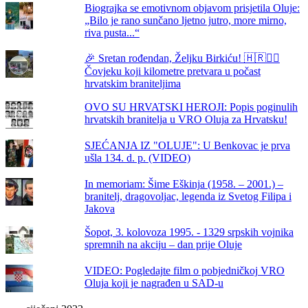
Biograjka se emotivnom objavom prisjetila Oluje:
„Bilo je rano sunčano ljetno jutro, more mirno,
riva pusta...“
🎉 Sretan rođendan, Željku Birkiću! 🇭🇷🏃‍♂️
Čovjeku koji kilometre pretvara u počast
hrvatskim braniteljima
OVO SU HRVATSKI HEROJI: Popis poginulih
hrvatskih branitelja u VRO Oluja za Hrvatsku!
SJEĆANJA IZ "OLUJE": U Benkovac je prva
ušla 134. d. p. (VIDEO)
In memoriam: Šime Eškinja (1958. – 2001.) –
branitelj, dragovoljac, legenda iz Svetog Filipa i
Jakova
Šopot, 3. kolovoza 1995. - 1329 srpskih vojnika
spremnih na akciju – dan prije Oluje
VIDEO: Pogledajte film o pobjedničkoj VRO
Oluja koji je nagrađen u SAD-u