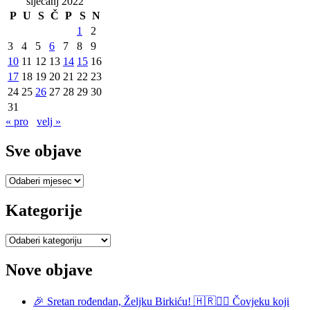
siječanj 2022
P
U
S
Č
P
S
N
1
2
3
4
5
6
7
8
9
10
11
12
13
14
15
16
17
18
19
20
21
22
23
24
25
26
27
28
29
30
31
« pro
velj »
Sve objave
Sve
objave
Kategorije
Kategorije
Nove objave
🎉 Sretan rođendan, Željku Birkiću! 🇭🇷🏃‍♂️ Čovjeku koji