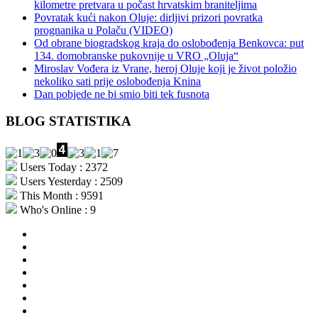
kilometre pretvara u počast hrvatskim braniteljima
Povratak kući nakon Oluje: dirljivi prizori povratka
prognanika u Polaču (VIDEO)
Od obrane biogradskog kraja do oslobođenja Benkovca: put
134. domobranske pukovnije u VRO „Oluja“
Miroslav Vođera iz Vrane, heroj Oluje koji je život položio
nekoliko sati prije oslobođenja Knina
Dan pobjede ne bi smio biti tek fusnota
BLOG STATISTIKA
Users Today : 2372
Users Yesterday : 2509
This Month : 9591
Who's Online : 9
aktualno
povijest
kultura
i
politika
turizam
i
more
gospodarstvo
i
sport
otoci
i
okolica