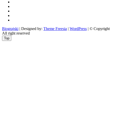
rekreacija
odgoj
i
zabava
obrazovanje
recepti
Ciprine
beside
Nekategorizirano
Biograjski
| Designed by:
Theme Freesia
|
WordPress
| © Copyright
All right reserved
Top