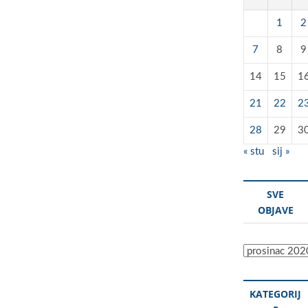
1
2
7
8
9
14
15
1
21
22
2
28
29
3
« stu
sij »
SVE
OBJAVE
Sve
objave
KATEGORIJ