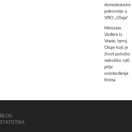
domobranske
pukovnije u
VRO „Oluja“
Miroslav
Vođera iz
Vrane, heroj
Oluje koji je
život položio
nekoliko sati
prije
oslobođenja
Knina
BLOG
STATISTIKA