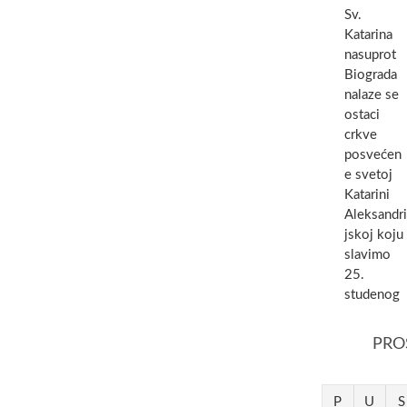
Sv.
Katarina
nasuprot
Biograda
nalaze se
ostaci
crkve
posvećen
e svetoj
Katarini
Aleksandri
jskoj koju
slavimo
25.
studenog
PRO
P
U
S