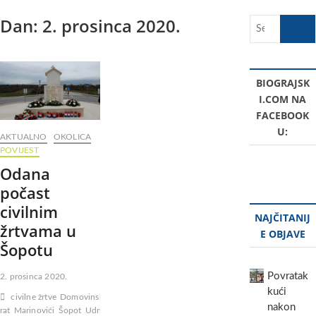
Dan:
2. prosinca 2020.
Search
…
BIOGRAJSK
I.COM NA
FACEBOOK
U:
AKTUALNO
OKOLICA
POVIJEST
Odana
počast
civilnim
NAJČITANIJ
žrtvama u
E OBJAVE
Šopotu
Povratak
2. prosinca 2020.
kući
civilne žrtve
Domovinski
nakon
rat
Marinovići
Šopot
Udruga