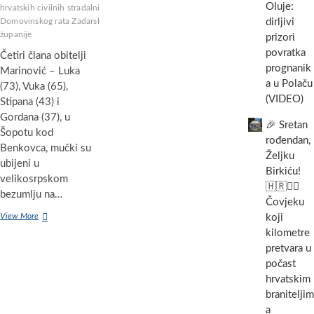
Oluje:
hrvatskih civilnih stradalnika
Domovinskog rata Zadarske
dirljivi
županije
prizori
povratka
Četiri člana obitelji
prognanik
Marinović – Luka
a u Polaču
(73), Vuka (65),
(VIDEO)
Stipana (43) i
Gordana (37), u
🎉 Sretan
Šopotu kod
rođendan,
Benkovca, mučki su
Željku
ubijeni u
Birkiću!
velikosrpskom
🇭🇷🏃‍♂️
bezumlju na…
Čovjeku
Odana
View More
koji
počast
kilometre
civilnim
pretvara u
žrtvama
počast
u
Šopotu
hrvatskim
braniteljim
a