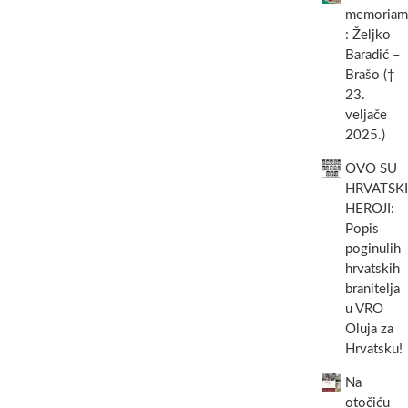
memoriam
: Željko
Baradić –
Brašo (†
23.
veljače
2025.)
OVO SU
HRVATSKI
HEROJI:
Popis
poginulih
hrvatskih
branitelja
u VRO
Oluja za
Hrvatsku!
Na
otočiću