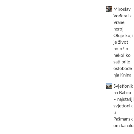
Miroslav
Vođera iz
Vrane,
heroj
Oluje koji
je život
položio
nekoliko
sati prije
oslobođe
nja Knina
Svjetionik
na Babcu
– najstariji
svjetionik
u
Pašmansk
om kanalu