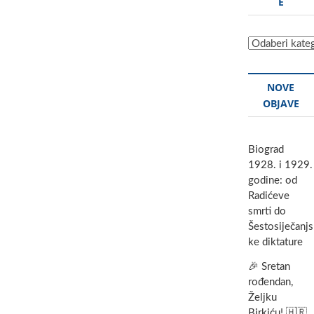
E
Kategorije
NOVE
OBJAVE
Biograd
1928. i 1929.
godine: od
Radićeve
smrti do
Šestosiječanjs
ke diktature
🎉 Sretan
rođendan,
Željku
Birkiću! 🇭🇷