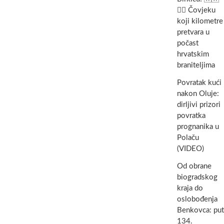
🏃‍♂️ Čovjeku
koji kilometre
pretvara u
počast
hrvatskim
braniteljima
Povratak kući
nakon Oluje:
dirljivi prizori
povratka
prognanika u
Polaču
(VIDEO)
Od obrane
biogradskog
kraja do
oslobođenja
Benkovca: put
134.