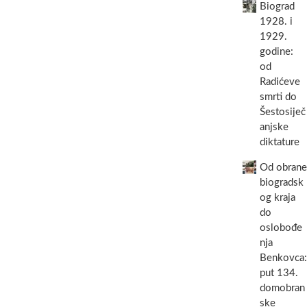
Biograd
1928. i
1929.
godine:
od
Radićeve
smrti do
Šestosiječ
anjske
diktature
Od obrane
biogradsk
og kraja
do
oslobođe
nja
Benkovca:
put 134.
domobran
ske