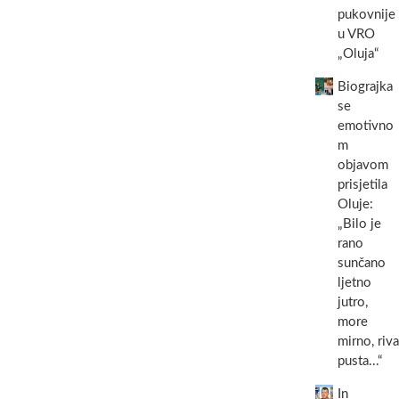
pukovnije
u VRO
„Oluja“
Biograjka
se
emotivno
m
objavom
prisjetila
Oluje:
„Bilo je
rano
sunčano
ljetno
jutro,
more
mirno, riva
pusta...“
In