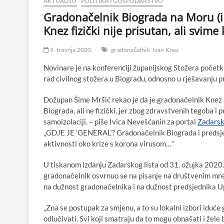
AKTUALNO
POLITIKA I GOSPODARSTVO
Gradonačelnik Biograda na Moru (i
Knez fizički nije prisutan, ali svim
9. travnja 2020.
gradonačelnik
Ivan Knez
Novinare je na konferenciji županijskog Stožera početk
rad civilnog stožera u Biogradu, odnosno u rješavanju p
Dožupan Šime Mršić rekao je da je gradonačelnik Knez u
Biograda, ali ne fizički, jer zbog zdravstvenih tegoba i
samoizolaciji. – piše Ivica Nevešćanin za portal
Zadarsk
„GDJE JE ‘GENERAL‘? Gradonačelnik Biograda i predsjedni
aktivnosti oko krize s korona virusom…“
U tiskanom izdanju Zadarskog lista od 31. ožujka 2020. 
gradonačelnik osvrnuo se na pisanje na društvenim mre
na dužnost gradonačelnika i na dužnost predsjednika Up
„Zna se postupak za smjenu, a to su lokalni izbori iduć
odlučivati. Svi koji smatraju da to mogu obnašati i žele b