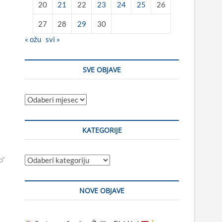
20
21
22
23
24
25
26
27
28
29
30
« ožu
svi »
SVE OBJAVE
Sve
objave
KATEGORIJE
Kategorije
o“
NOVE OBJAVE