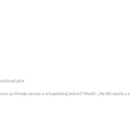
luživali piće
ran za širenje zaraze u ortopedskoj bolnici? Medić: „Ne bih ulazio u t