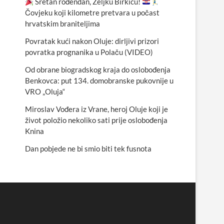
Sretan rođendan, Željku Birkiću!
Čovjeku koji kilometre pretvara u počast
hrvatskim braniteljima
Povratak kući nakon Oluje: dirljivi prizori
povratka prognanika u Polaču (VIDEO)
Od obrane biogradskog kraja do oslobođenja
Benkovca: put 134. domobranske pukovnije u
VRO „Oluja“
Miroslav Vođera iz Vrane, heroj Oluje koji je
život položio nekoliko sati prije oslobođenja
Knina
Dan pobjede ne bi smio biti tek fusnota