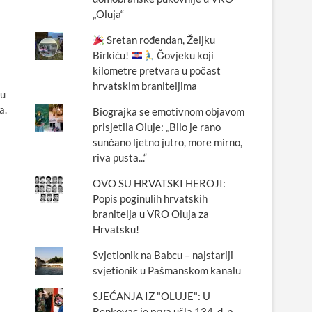
„Oluja“
Sretan rođendan, Željku
Birkiću!
Čovjeku koji
kilometre pretvara u počast
hrvatskim braniteljima
 u
a.
Biograjka se emotivnom objavom
prisjetila Oluje: „Bilo je rano
sunčano ljetno jutro, more mirno,
riva pusta...“
OVO SU HRVATSKI HEROJI:
Popis poginulih hrvatskih
branitelja u VRO Oluja za
Hrvatsku!
Svjetionik na Babcu – najstariji
svjetionik u Pašmanskom kanalu
SJEĆANJA IZ "OLUJE": U
Benkovac je prva ušla 134. d. p.