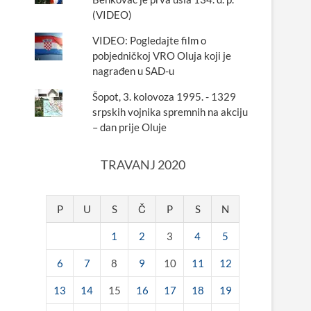
(VIDEO)
VIDEO: Pogledajte film o
pobjedničkoj VRO Oluja koji je
nagrađen u SAD-u
Šopot, 3. kolovoza 1995. - 1329
srpskih vojnika spremnih na akciju
– dan prije Oluje
TRAVANJ 2020
P
U
S
Č
P
S
N
1
2
3
4
5
6
7
8
9
10
11
12
13
14
15
16
17
18
19