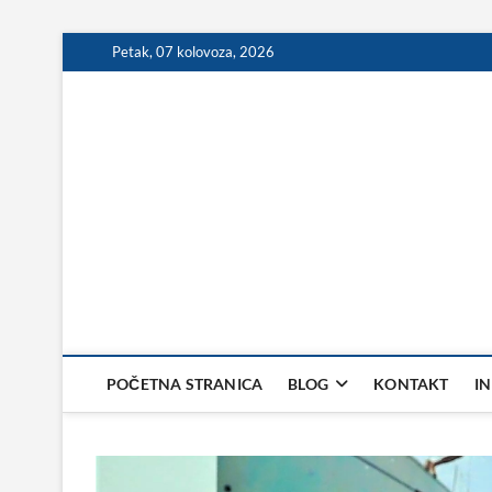
Skip
Petak, 07 kolovoza, 2026
to
content
POČETNA STRANICA
BLOG
KONTAKT
I