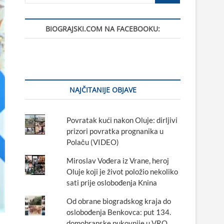
BIOGRAJSKI.COM NA FACEBOOKU:
NAJČITANIJE OBJAVE
Povratak kući nakon Oluje: dirljivi
prizori povratka prognanika u
Polaču (VIDEO)
Miroslav Vođera iz Vrane, heroj
Oluje koji je život položio nekoliko
sati prije oslobođenja Knina
Od obrane biogradskog kraja do
oslobođenja Benkovca: put 134.
domobranske pukovnije u VRO