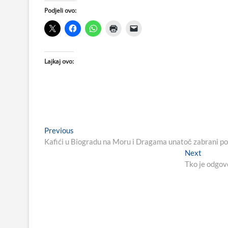
Podjeli ovo:
Lajkaj ovo:
Navigacija
Previous
Previous
post:
Kafići u Biogradu na Moru i Dragama unatoč zabrani pos
objava
Next
Next
post:
Tko je odgovo