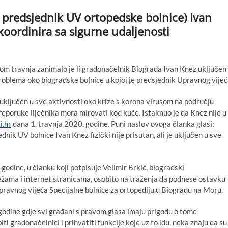
 predsjednik UV ortopedske bolnice) Ivan
e koordinira sa sigurne udaljenosti
om travnja zanimalo je li gradonačelnik Biograda Ivan Knez uključen
roblema oko biogradske bolnice u kojoj je predsjednik Upravnog vijeć
ključen u sve aktivnosti oko krize s korona virusom na području
 preporuke liječnika mora mirovati kod kuće. Istaknuo je da Knez nije u
i.hr
dana 1. travnja 2020. godine. Puni naslov ovoga članka glasi:
k UV bolnice Ivan Knez fizički nije prisutan, ali je uključen u sve
godine, u članku koji potpisuje Velimir Brkić, biogradski
žama i internet stranicama, osobito na traženja da podnese ostavku
ravnog vijeća Specijalne bolnice za ortopediju u Biogradu na Moru.
e godine gdje svi građani s pravom glasa imaju prigodu o tome
iti gradonačelnici i prihvatiti funkcije koje uz to idu, neka znaju da su