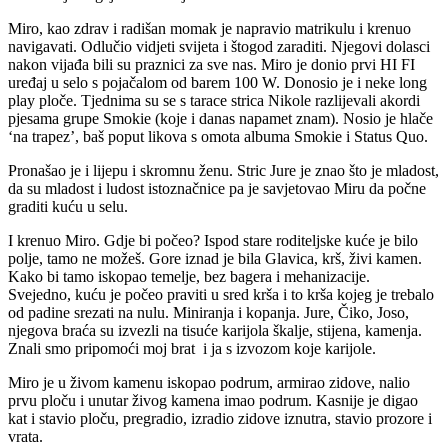
Miro, kao zdrav i radišan momak je napravio matrikulu i krenuo
navigavati. Odlučio vidjeti svijeta i štogod zaraditi. Njegovi dolasci
nakon vijađa bili su praznici za sve nas. Miro je donio prvi HI FI
uređaj u selo s pojačalom od barem 100 W. Donosio je i neke long
play ploče. Tjednima su se s tarace strica Nikole razlijevali akordi
pjesama grupe Smokie (koje i danas napamet znam). Nosio je hlače
‘na trapez’, baš poput likova s omota albuma Smokie i Status Quo.
Pronašao je i lijepu i skromnu ženu. Stric Jure je znao što je mladost,
da su mladost i ludost istoznačnice pa je savjetovao Miru da počne
graditi kuću u selu.
I krenuo Miro. Gdje bi počeo? Ispod stare roditeljske kuće je bilo
polje, tamo ne možeš. Gore iznad je bila Glavica, krš, živi kamen.
Kako bi tamo iskopao temelje, bez bagera i mehanizacije.
Svejedno, kuću je počeo praviti u sred krša i to krša kojeg je trebalo
od padine srezati na nulu. Miniranja i kopanja. Jure, Čiko, Joso,
njegova braća su izvezli na tisuće karijola škalje, stijena, kamenja.
Znali smo pripomoći moj brat i ja s izvozom koje karijole.
Miro je u živom kamenu iskopao podrum, armirao zidove, nalio
prvu ploču i unutar živog kamena imao podrum. Kasnije je digao
kat i stavio ploču, pregradio, izradio zidove iznutra, stavio prozore i
vrata.