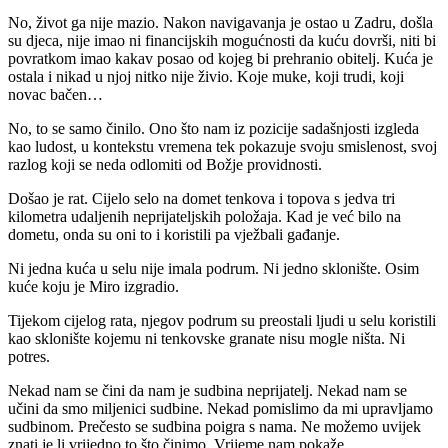
No, život ga nije mazio. Nakon navigavanja je ostao u Zadru, došla
su djeca, nije imao ni financijskih mogućnosti da kuću dovrši, niti bi
povratkom imao kakav posao od kojeg bi prehranio obitelj. Kuća je
ostala i nikad u njoj nitko nije živio. Koje muke, koji trudi, koji
novac bačen…
No, to se samo činilo. Ono što nam iz pozicije sadašnjosti izgleda
kao ludost, u kontekstu vremena tek pokazuje svoju smislenost, svoj
razlog koji se neda odlomiti od Božje providnosti.
Došao je rat. Cijelo selo na domet tenkova i topova s jedva tri
kilometra udaljenih neprijateljskih položaja. Kad je već bilo na
dometu, onda su oni to i koristili pa vježbali gađanje.
Ni jedna kuća u selu nije imala podrum. Ni jedno sklonište. Osim
kuće koju je Miro izgradio.
Tijekom cijelog rata, njegov podrum su preostali ljudi u selu koristili
kao sklonište kojemu ni tenkovske granate nisu mogle ništa. Ni
potres.
Nekad nam se čini da nam je sudbina neprijatelj. Nekad nam se
učini da smo miljenici sudbine. Nekad pomislimo da mi upravljamo
sudbinom. Prečesto se sudbina poigra s nama. Ne možemo uvijek
znati je li vrijedno to što činimo. Vrijeme nam pokaže.