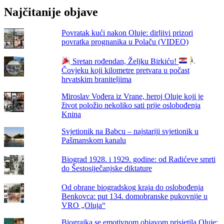
Najčitanije objave
Povratak kući nakon Oluje: dirljivi prizori
povratka prognanika u Polaču (VIDEO)
Sretan rođendan, Željku Birkiću!
Čovjeku koji kilometre pretvara u počast
hrvatskim braniteljima
Miroslav Vođera iz Vrane, heroj Oluje koji je
život položio nekoliko sati prije oslobođenja
Knina
Svjetionik na Babcu – najstariji svjetionik u
Pašmanskom kanalu
Biograd 1928. i 1929. godine: od Radićeve smrti
do Šestosiječanjske diktature
Od obrane biogradskog kraja do oslobođenja
Benkovca: put 134. domobranske pukovnije u
VRO „Oluja“
Biograjka se emotivnom objavom prisjetila Oluje: