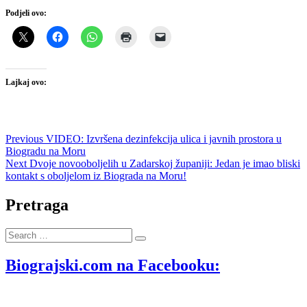
Podjeli ovo:
Lajkaj ovo:
Navigacija
Previous
Previous
VIDEO: Izvršena dezinfekcija ulica i javnih prostora u
post:
Biogradu na Moru
objava
Next
Next
Dvoje novooboljelih u Zadarskoj županiji: Jedan je imao bliski
post:
kontakt s oboljelom iz Biograda na Moru!
Pretraga
Search
…
Biograjski.com na Facebooku: