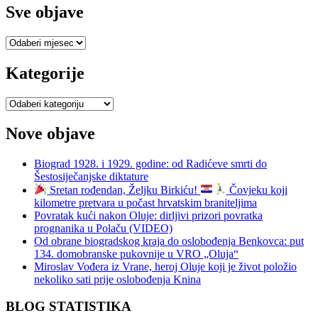
Sve objave
Sve
objave
Kategorije
Kategorije
Nove objave
Biograd 1928. i 1929. godine: od Radićeve smrti do
Šestosiječanjske diktature
Sretan rođendan, Željku Birkiću!
Čovjeku koji
kilometre pretvara u počast hrvatskim braniteljima
Povratak kući nakon Oluje: dirljivi prizori povratka
prognanika u Polaču (VIDEO)
Od obrane biogradskog kraja do oslobođenja Benkovca: put
134. domobranske pukovnije u VRO „Oluja“
Miroslav Vođera iz Vrane, heroj Oluje koji je život položio
nekoliko sati prije oslobođenja Knina
BLOG STATISTIKA