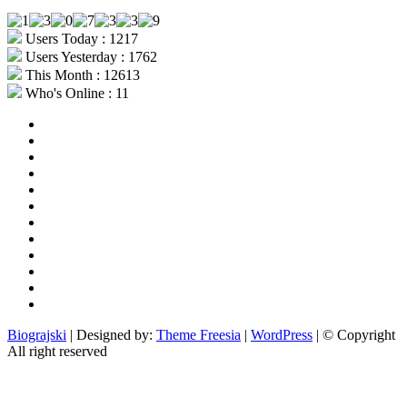
Users Today : 1217
Users Yesterday : 1762
This Month : 12613
Who's Online : 11
aktualno
povijest
kultura
i
politika
turizam
i
more
gospodarstvo
i
sport
otoci
i
okolica
rekreacija
odgoj
i
zabava
obrazovanje
recepti
Ciprine
beside
Nekategorizirano
Biograjski
| Designed by:
Theme Freesia
|
WordPress
| © Copyright
All right reserved