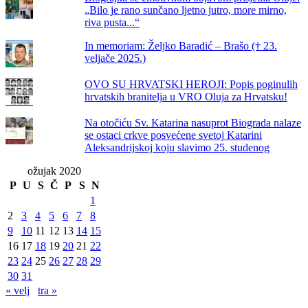
„Bilo je rano sunčano ljetno jutro, more mirno,
riva pusta...“
In memoriam: Željko Baradić – Brašo († 23.
veljače 2025.)
OVO SU HRVATSKI HEROJI: Popis poginulih
hrvatskih branitelja u VRO Oluja za Hrvatsku!
Na otočiću Sv. Katarina nasuprot Biograda nalaze
se ostaci crkve posvećene svetoj Katarini
Aleksandrijskoj koju slavimo 25. studenog
ožujak 2020
P
U
S
Č
P
S
N
1
2
3
4
5
6
7
8
9
10
11
12
13
14
15
16
17
18
19
20
21
22
23
24
25
26
27
28
29
30
31
« velj
tra »