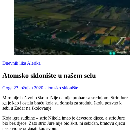
Dnevnik lika Alerika
Atomsko sklonište u našem selu
Goga
23. ožujka 2020.
atomsko sklonište
Miro nije baš volio školu. Nije da nije probao sa srednjom. Stric Jure
ga je kao i ostalu braću koja su dorasla za srednju školu pozvao k
sebi u Zadar na školovanje.
Koja igra sudbine – stric Nikola imao je devetoro djece, a stric Jure
bio bez djece. Zato stric Jure nije bio škrt, ni sebičan, bratovu djecu
nastavio je odgajati kao svoju.