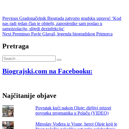
Navigacija
Previous
Previous
Gradonačelnik Biograda zatvorio gradsku upravu! ‘Kod
post:
nas radi jedan član te obitelji, zaposlenike sam poslao u
objava
samoizolaciju, slijedi dezinfekcija‘
Next
Next
Preminuo Pavle Glavaš, legenda biogradskog Primorca
post:
Pretraga
Search
…
Biograjski.com na Facebooku:
Najčitanije objave
Povratak kući nakon Oluje: dirljivi prizori
povratka prognanika u Polaču (VIDEO)
Miroslav Vođera iz Vrane, heroj Oluje koji je