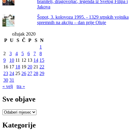
branitelj, dragovoljac, legenda iz Svetog Filipa i
Jakova
Šopot, 3. kolovoza 1995. - 1329 srpskih vojnika
spremnih na akciju – dan prije Oluje
ožujak 2020
P
U
S
Č
P
S
N
1
2
3
4
5
6
7
8
9
10
11
12
13
14
15
16
17
18
19
20
21
22
23
24
25
26
27
28
29
30
31
« velj
tra »
Sve objave
Sve
objave
Kategorije