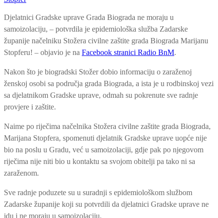
Djelatnici Gradske uprave Grada Biograda ne moraju u
samoizolaciju, – potvrdila je epidemiološka služba Zadarske
županije načelniku Stožera civilne zaštite grad
a Biograda Marijanu
Stopferu! – objavio je na
Facebook stranici Radio BnM
.
Nakon što je biogradski Stožer dobio informaciju o zaraženoj
ženskoj osobi sa područja grada Biograda, a ista je u rodbinskoj vezi
sa djelatnikom Gradske uprave, odmah su pokrenute sve radnje
provjere i zaštite.
Naime po riječima načelnika Stožera civilne zaštite grada Biograda,
Marijana Stopfera, spomenuti djelatnik Gradske uprave uopće nije
bio na poslu u Gradu, već u samoizolaciji, gdje pak po njegovom
riječima nije niti bio u kontaktu sa svojom obitelji pa tako ni sa
zaraženom.
Sve radnje poduzete su u suradnji s epidemiološkom službom
Zadarske županije koji su potvrdili da djelatnici Gradske uprave ne
idu i ne moraju u samoizolaciju.