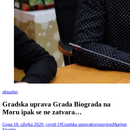
aktualno
Gradska uprava Grada Biograda na
Moru ipak se ne zatvara…
Goga
18. ožujka 2020.
covid-19
Gradska uprava
koronavirus
Marijan
Stopfer