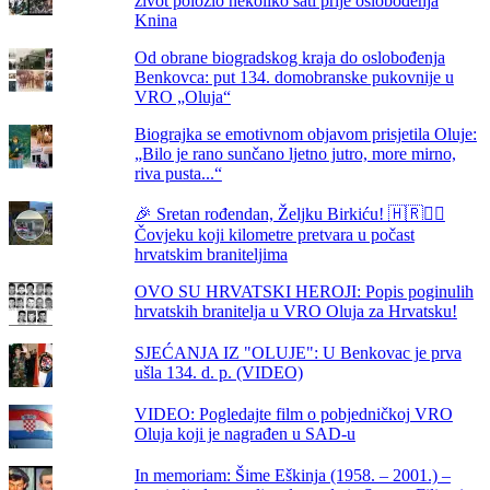
život položio nekoliko sati prije oslobođenja
Knina
Od obrane biogradskog kraja do oslobođenja
Benkovca: put 134. domobranske pukovnije u
VRO „Oluja“
Biograjka se emotivnom objavom prisjetila Oluje:
„Bilo je rano sunčano ljetno jutro, more mirno,
riva pusta...“
🎉 Sretan rođendan, Željku Birkiću! 🇭🇷🏃‍♂️
Čovjeku koji kilometre pretvara u počast
hrvatskim braniteljima
OVO SU HRVATSKI HEROJI: Popis poginulih
hrvatskih branitelja u VRO Oluja za Hrvatsku!
SJEĆANJA IZ "OLUJE": U Benkovac je prva
ušla 134. d. p. (VIDEO)
VIDEO: Pogledajte film o pobjedničkoj VRO
Oluja koji je nagrađen u SAD-u
In memoriam: Šime Eškinja (1958. – 2001.) –