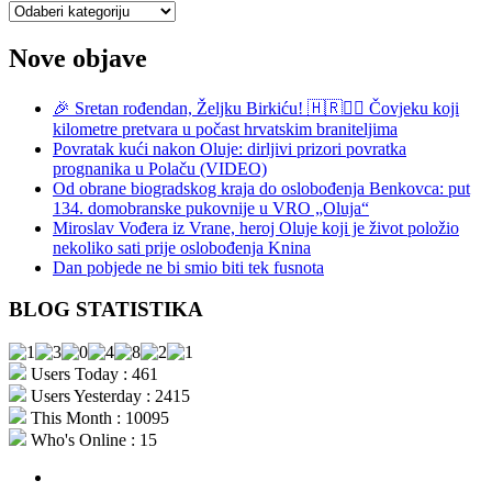
Kategorije
Nove objave
🎉 Sretan rođendan, Željku Birkiću! 🇭🇷🏃‍♂️ Čovjeku koji
kilometre pretvara u počast hrvatskim braniteljima
Povratak kući nakon Oluje: dirljivi prizori povratka
prognanika u Polaču (VIDEO)
Od obrane biogradskog kraja do oslobođenja Benkovca: put
134. domobranske pukovnije u VRO „Oluja“
Miroslav Vođera iz Vrane, heroj Oluje koji je život položio
nekoliko sati prije oslobođenja Knina
Dan pobjede ne bi smio biti tek fusnota
BLOG STATISTIKA
Users Today : 461
Users Yesterday : 2415
This Month : 10095
Who's Online : 15
aktualno