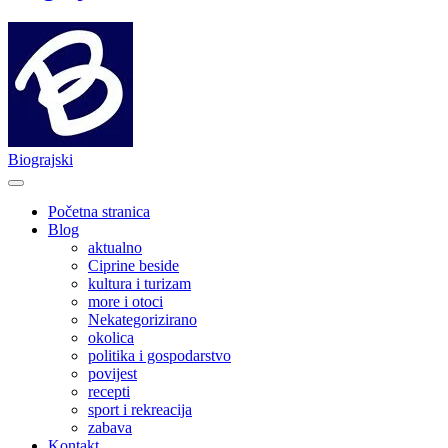
Biograjski
Početna stranica
Blog
aktualno
Ciprine beside
kultura i turizam
more i otoci
Nekategorizirano
okolica
politika i gospodarstvo
povijest
recepti
sport i rekreacija
zabava
Kontakt