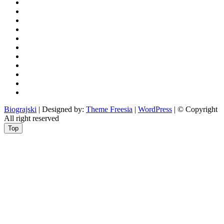
povijest
kultura
i
politika
turizam
i
more
gospodarstvo
i
sport
otoci
i
okolica
rekreacija
odgoj
i
zabava
obrazovanje
recepti
Ciprine
beside
Nekategorizirano
Biograjski
| Designed by:
Theme Freesia
|
WordPress
| © Copyright
All right reserved
Top