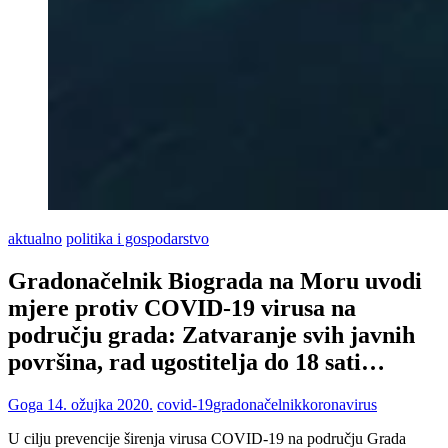
aktualno
politika i gospodarstvo
Gradonačelnik Biograda na Moru uvodi
mjere protiv COVID-19 virusa na
području grada: Zatvaranje svih javnih
površina, rad ugostitelja do 18 sati…
Goga
14. ožujka 2020.
covid-19
gradonačelnik
koronavirus
U cilju prevencije širenja virusa COVID-19 na području Grada