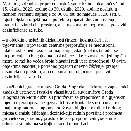
Moru registrirani za pripremu i usluživanje hrane i pića počevši od
15. ožujka 2020. godine do 30. ožujka 2020. godine posluju u
radnom vremenu najranije od 06,00 sati do najduže 18,00 sati. U
ugostiteljskim objektima je potrebno pojačati dnevno čišćenje,
pranje i dezinfekciju prostora, a na ulazima po mogućnosti postaviti
dezinficijense za ruke.
– u objektima uslužnih djelatnosti (frizeri, kozmetičari i sl.),
trgovinama i trgovačkim centrima preporučuje se međusobna
udaljenost između osoba od najmanje jedan (metar), također se
preporučuje na blagajnama postaviti oznake razmaka od jednog (1)
metra, te rad što većeg broja blagajni radi veće protočnosti. U ovim
objektima također je potrebno pojačati dnevno čišćenje, pranje i
dezinfekciju prostora, a na ulazima po mogućnosti postaviti
dezinficijense za ruke.
– službenici gradske uprave Grada Biograda na Moru, te zaposlenici
gradskih ustanova i tvrtki u vlasništvu ili suvlasništvu Grada
Biograda na Moru dužni su pridržavati se preporučenih higijenskih
mjera i mjera opreza, izbjegavati bliske kontakte s osobama koje
imaju respiratorne simptome, održavati higijenu okoline i radnog
mjesta u smislu čišćenja i dezinfekcije radnih površina i predmeta,
provjetravanja radnog prostora te isto preporučivati građanima
odnosno strankama sa kojima su u komunikaciji.