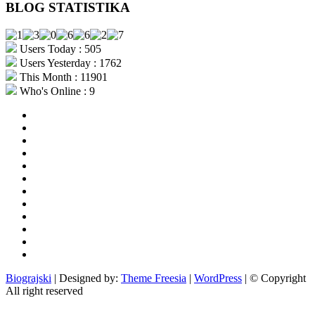
BLOG STATISTIKA
Users Today : 505
Users Yesterday : 1762
This Month : 11901
Who's Online : 9
aktualno
povijest
kultura
i
politika
turizam
i
more
gospodarstvo
i
sport
otoci
i
okolica
rekreacija
odgoj
i
zabava
obrazovanje
recepti
Ciprine
beside
Nekategorizirano
Biograjski
| Designed by:
Theme Freesia
|
WordPress
| © Copyright
All right reserved