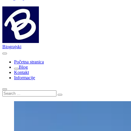
Biograjski
Početna stranica
Blog
Kontakt
Informacije
Search
…