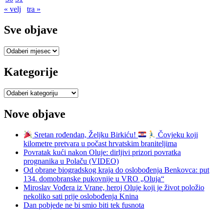
« velj
tra »
Sve objave
Sve
objave
Kategorije
Kategorije
Nove objave
Sretan rođendan, Željku Birkiću!
Čovjeku koji
kilometre pretvara u počast hrvatskim braniteljima
Povratak kući nakon Oluje: dirljivi prizori povratka
prognanika u Polaču (VIDEO)
Od obrane biogradskog kraja do oslobođenja Benkovca: put
134. domobranske pukovnije u VRO „Oluja“
Miroslav Vođera iz Vrane, heroj Oluje koji je život položio
nekoliko sati prije oslobođenja Knina
Dan pobjede ne bi smio biti tek fusnota