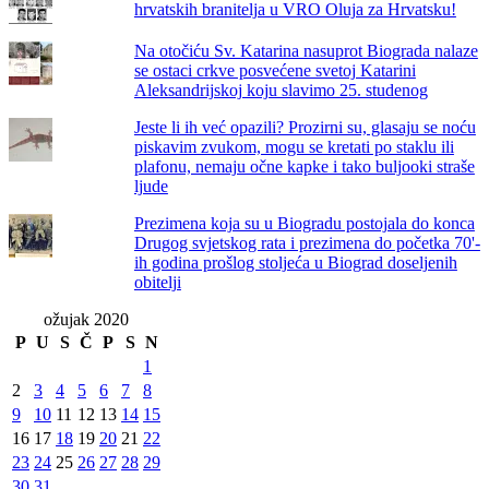
hrvatskih branitelja u VRO Oluja za Hrvatsku!
Na otočiću Sv. Katarina nasuprot Biograda nalaze
se ostaci crkve posvećene svetoj Katarini
Aleksandrijskoj koju slavimo 25. studenog
Jeste li ih već opazili? Prozirni su, glasaju se noću
piskavim zvukom, mogu se kretati po staklu ili
plafonu, nemaju očne kapke i tako buljooki straše
ljude
Prezimena koja su u Biogradu postojala do konca
Drugog svjetskog rata i prezimena do početka 70'-
ih godina prošlog stoljeća u Biograd doseljenih
obitelji
ožujak 2020
P
U
S
Č
P
S
N
1
2
3
4
5
6
7
8
9
10
11
12
13
14
15
16
17
18
19
20
21
22
23
24
25
26
27
28
29
30
31