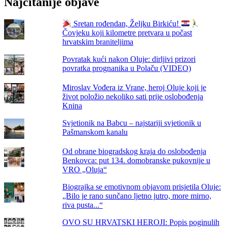
Najčitanije objave
Sretan rođendan, Željku Birkiću!
Čovjeku koji kilometre pretvara u počast
hrvatskim braniteljima
Povratak kući nakon Oluje: dirljivi prizori
povratka prognanika u Polaču (VIDEO)
Miroslav Vođera iz Vrane, heroj Oluje koji je
život položio nekoliko sati prije oslobođenja
Knina
Svjetionik na Babcu – najstariji svjetionik u
Pašmanskom kanalu
Od obrane biogradskog kraja do oslobođenja
Benkovca: put 134. domobranske pukovnije u
VRO „Oluja“
Biograjka se emotivnom objavom prisjetila Oluje:
„Bilo je rano sunčano ljetno jutro, more mirno,
riva pusta...“
OVO SU HRVATSKI HEROJI: Popis poginulih