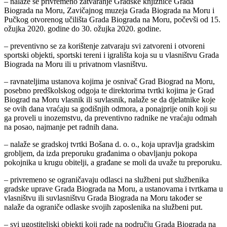
– nalaže se privremeno zatvaranje Gradske knjižnice Grada
Biograda na Moru, Zavičajnog muzeja Grada Biograda na Moru i
Pučkog otvorenog učilišta Grada Biograda na Moru, počevši od 15.
ožujka 2020. godine do 30. ožujka 2020. godine.
– preventivno se za korištenje zatvaraju svi zatvoreni i otvoreni
sportski objekti, sportski tereni i igrališta koja su u vlasništvu Grada
Biograda na Moru ili u privatnom vlasništvu.
– ravnateljima ustanova kojima je osnivač Grad Biograd na Moru,
posebno predškolskog odgoja te direktorima tvrtki kojima je Grad
Biograd na Moru vlasnik ili suvlasnik, nalaže se da djelatnike koje
se ovih dana vraćaju sa godišnjih odmora, a ponajprije onih koji su
ga proveli u inozemstvu, da preventivno radnike ne vraćaju odmah
na posao, najmanje pet radnih dana.
– nalaže se gradskoj tvrtki Bošana d. o. o., koja upravlja gradskim
grobljem, da izda preporuku građanima o obavljanju pokopa
pokojnika u krugu obitelji, a građane se moli da uvaže tu preporuku.
– privremeno se ograničavaju odlasci na službeni put službenika
gradske uprave Grada Biograda na Moru, a ustanovama i tvrtkama u
vlasništvu ili suvlasništvu Grada Biograda na Moru također se
nalaže da ograniče odlaske svojih zaposlenika na službeni put.
– svi ugostiteljski objekti koji rade na području Grada Biograda na