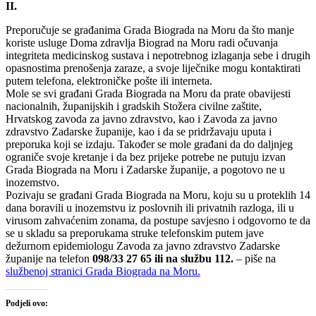
II.
Preporučuje se građanima Grada Biograda na Moru da što manje
koriste usluge Doma zdravlja Biograd na Moru radi očuvanja
integriteta medicinskog sustava i nepotrebnog izlaganja sebe i drugih
opasnostima prenošenja zaraze, a svoje liječnike mogu kontaktirati
putem telefona, elektroničke pošte ili interneta.
Mole se svi građani Grada Biograda na Moru da prate obavijesti
nacionalnih, županijskih i gradskih Stožera civilne zaštite,
Hrvatskog zavoda za javno zdravstvo, kao i Zavoda za javno
zdravstvo Zadarske županije, kao i da se pridržavaju uputa i
preporuka koji se izdaju. Također se mole građani da do daljnjeg
ograniče svoje kretanje i da bez prijeke potrebe ne putuju izvan
Grada Biograda na Moru i Zadarske županije, a pogotovo ne u
inozemstvo.
Pozivaju se građani Grada Biograda na Moru, koju su u proteklih 14
dana boravili u inozemstvu iz poslovnih ili privatnih razloga, ili u
virusom zahvaćenim zonama, da postupe savjesno i odgovorno te da
se u skladu sa preporukama struke telefonskim putem jave
dežurnom epidemiologu Zavoda za javno zdravstvo Zadarske
županije na telefon
098/33 27 65 ili na službu 112.
– piše na
službenoj stranici Grada Biograda na Moru.
Podjeli ovo: