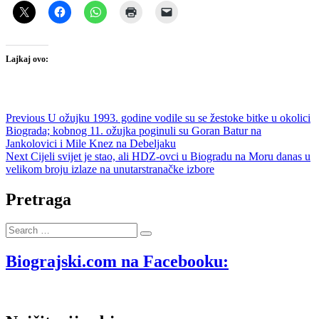
Lajkaj ovo:
Navigacija
Previous
Previous
U ožujku 1993. godine vodile su se žestoke bitke u okolici
post:
Biograda; kobnog 11. ožujka poginuli su Goran Batur na
objava
Jankolovici i Mile Knez na Debeljaku
Next
Next
Cijeli svijet je stao, ali HDZ-ovci u Biogradu na Moru danas u
post:
velikom broju izlaze na unutarstranačke izbore
Pretraga
Search
…
Biograjski.com na Facebooku: