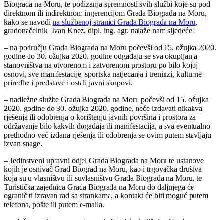
Biograda na Moru, te podizanja spremnosti svih službi koje su pod
direktnom ili indirektnom ingerencijom Grada Biograda na Moru,
kako se navodi
na službenoj stranici Grada Biograda na Moru
,
gradonačelnik Ivan Knez, dipl. ing. agr. nalaže nam sljedeće:
– na području Grada Biograda na Moru počevši od 15. ožujka 2020.
godine do 30. ožujka 2020. godine odgađaju se sva okupljanja
stanovništva na otvorenom i zatvorenom prostoru po bilo kojoj
osnovi, sve manifestacije, sportska natjecanja i treninzi, kulturne
priredbe i predstave i ostali javni skupovi.
– nadležne službe Grada Biograda na Moru počevši od 15. ožujka
2020. godine do 30. ožujka 2020. godine, neće izdavati nikakva
rješenja ili odobrenja o korištenju javnih površina i prostora za
održavanje bilo kakvih događaja ili manifestacija, a sva eventualno
prethodno već izdana rješenja ili odobrenja se ovim putem stavljaju
izvan snage.
– Jedinstveni upravni odjel Grada Biograda na Moru te ustanove
kojih je osnivač Grad Biograd na Moru, kao i trgovačka društva
koja su u vlasništvu ili suvlasništvu Grada Biograda na Moru, te
Turistička zajednica Grada Biograda na Moru do daljnjega će
ograničiti izravan rad sa strankama, a kontakt će biti moguć putem
telefona, pošte ili putem e-maila.