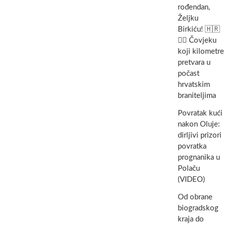
rođendan,
Željku
Birkiću! 🇭🇷
🏃‍♂️ Čovjeku
koji kilometre
pretvara u
počast
hrvatskim
braniteljima
Povratak kući
nakon Oluje:
dirljivi prizori
povratka
prognanika u
Polaču
(VIDEO)
Od obrane
biogradskog
kraja do