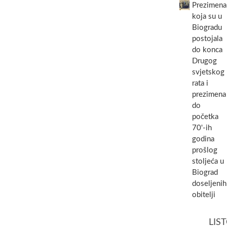
Prezimena
koja su u
Biogradu
postojala
do konca
Drugog
svjetskog
rata i
prezimena
do
početka
70'-ih
godina
prošlog
stoljeća u
Biograd
doseljenih
obitelji
LIS