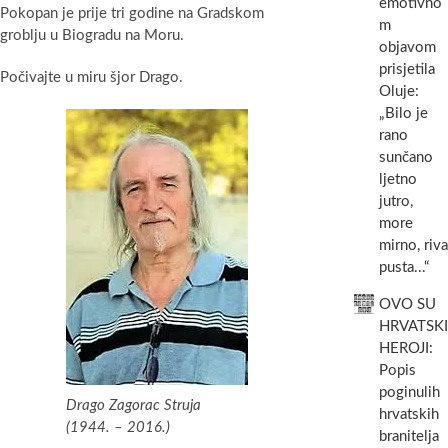
emotivno
Pokopan je prije tri godine na Gradskom
m
groblju u Biogradu na Moru.
objavom
prisjetila
Počivajte u miru šjor Drago.
Oluje:
„Bilo je
rano
sunčano
ljetno
jutro,
more
mirno, riva
pusta...“
OVO SU
HRVATSKI
HEROJI:
Popis
poginulih
Drago Zagorac Struja
hrvatskih
(1944. – 2016.)
branitelja