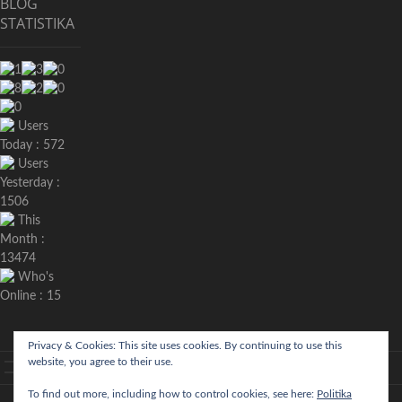
BLOG
STATISTIKA
Users
Today : 572
Users
Yesterday :
1506
This
Month :
13474
Who's
Online : 15
Privacy & Cookies: This site uses cookies. By continuing to use this
website, you agree to their use.
aktualno
povijest
kultura
politika
more
sport
okolica
odgoj
zabava
recepti
Ciprine
Nekategorizirano
To find out more, including how to control cookies, see here:
Politika