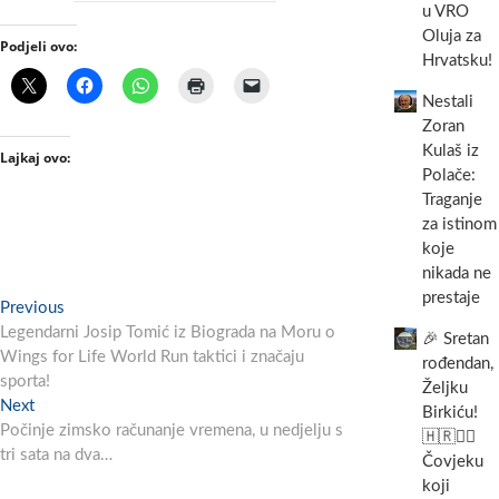
u VRO
Oluja za
Podjeli ovo:
Hrvatsku!
Nestali
Zoran
Kulaš iz
Lajkaj ovo:
Polače:
Traganje
za istinom
koje
nikada ne
prestaje
Navigacija
Previous
Previous
post:
Legendarni Josip Tomić iz Biograda na Moru o
objava
🎉 Sretan
Wings for Life World Run taktici i značaju
rođendan,
sporta!
Željku
Next
Next
Birkiću!
post:
Počinje zimsko računanje vremena, u nedjelju s
🇭🇷🏃‍♂️
tri sata na dva…
Čovjeku
koji