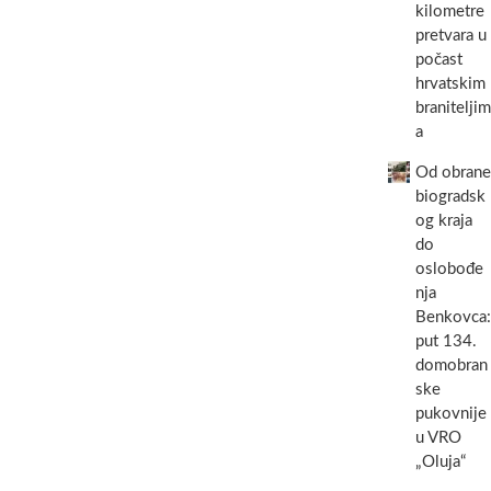
kilometre
pretvara u
počast
hrvatskim
braniteljim
a
Od obrane
biogradsk
og kraja
do
oslobođe
nja
Benkovca:
put 134.
domobran
ske
pukovnije
u VRO
„Oluja“