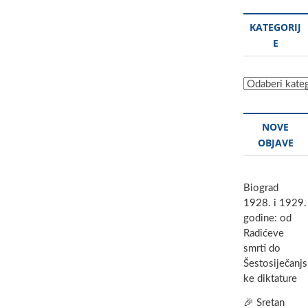
KATEGORIJ
E
Kategorije
NOVE
OBJAVE
Biograd
1928. i 1929.
godine: od
Radićeve
smrti do
Šestosiječanjs
ke diktature
🎉 Sretan