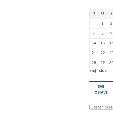
P
U
S
1
2
7
8
9
14
15
1
21
22
2
28
29
3
« ruj
stu »
SVE
OBJAVE
Sve
objave