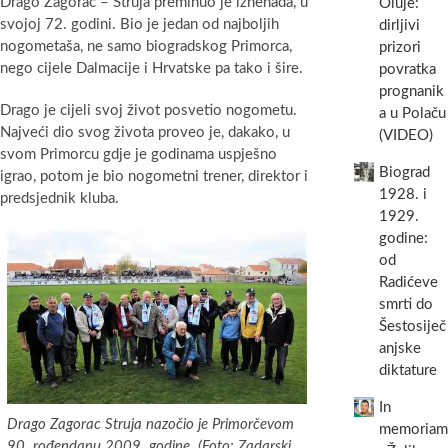
Drago Zagorac – Struja preminuo je iznenada, u
Oluje:
svojoj 72. godini. Bio je jedan od najboljih
dirljivi
nogometaša, ne samo biogradskog Primorca,
prizori
nego cijele Dalmacije i Hrvatske pa tako i šire.
povratka
prognanik
Drago je cijeli svoj život posvetio nogometu.
a u Polaču
Najveći dio svog života proveo je, dakako, u
(VIDEO)
svom Primorcu gdje je godinama uspješno
Biograd
igrao, potom je bio nogometni trener, direktor i
1928. i
predsjednik kluba.
1929.
godine:
od
Radićeve
smrti do
Šestosiječ
anjske
diktature
In
Drago Zagorac Struja nazočio je Primorčevom
memoriam
90. rođendanu 2009. godine. (Foto: Zadarski