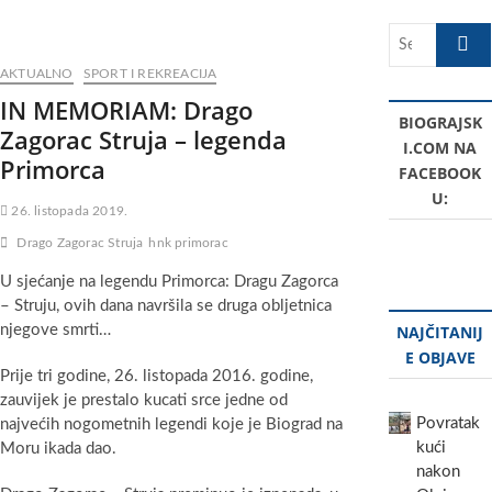
Search
…
AKTUALNO
SPORT I REKREACIJA
IN MEMORIAM: Drago
BIOGRAJSK
Zagorac Struja – legenda
I.COM NA
Primorca
FACEBOOK
U:
26. listopada 2019.
Drago Zagorac Struja
hnk primorac
U sjećanje na legendu Primorca: Dragu Zagorca
– Struju, ovih dana navršila se druga obljetnica
njegove smrti…
NAJČITANIJ
E OBJAVE
Prije tri godine, 26. listopada 2016. godine,
zauvijek je prestalo kucati srce jedne od
Povratak
najvećih nogometnih legendi koje je Biograd na
kući
Moru ikada dao.
nakon