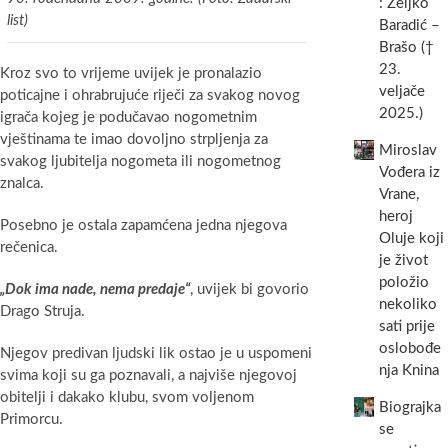
: Željko
list)
Baradić –
Brašo (†
23.
Kroz svo to vrijeme uvijek je pronalazio
veljače
poticajne i ohrabrujuće riječi za svakog novog
2025.)
igrača kojeg je podučavao nogometnim
vještinama te imao dovoljno strpljenja za
Miroslav
svakog ljubitelja nogometa ili nogometnog
Vođera iz
znalca.
Vrane,
heroj
Posebno je ostala zapamćena jedna njegova
Oluje koji
rečenica.
je život
položio
„Dok ima nade, nema predaje“
, uvijek bi govorio
nekoliko
Drago Struja.
sati prije
oslobođe
Njegov predivan ljudski lik ostao je u uspomeni
nja Knina
svima koji su ga poznavali, a najviše njegovoj
obitelji i dakako klubu, svom voljenom
Biograjka
Primorcu.
se