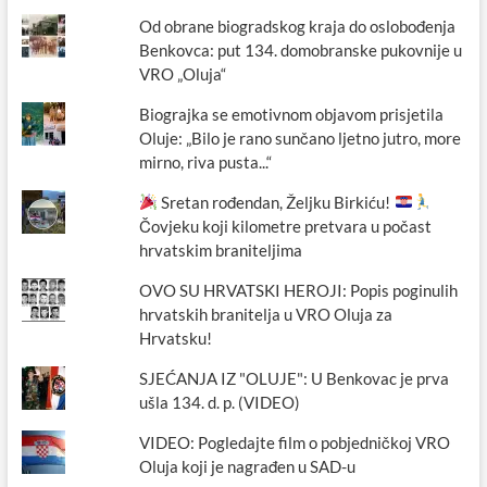
Od obrane biogradskog kraja do oslobođenja
Benkovca: put 134. domobranske pukovnije u
VRO „Oluja“
Biograjka se emotivnom objavom prisjetila
Oluje: „Bilo je rano sunčano ljetno jutro, more
mirno, riva pusta...“
Sretan rođendan, Željku Birkiću!
Čovjeku koji kilometre pretvara u počast
hrvatskim braniteljima
OVO SU HRVATSKI HEROJI: Popis poginulih
hrvatskih branitelja u VRO Oluja za
Hrvatsku!
SJEĆANJA IZ "OLUJE": U Benkovac je prva
ušla 134. d. p. (VIDEO)
VIDEO: Pogledajte film o pobjedničkoj VRO
Oluja koji je nagrađen u SAD-u