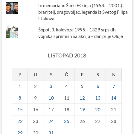
In memoriam: Šime Eškinja (1958. – 2001.) –
branitelj, dragovoljac, legenda iz Svetog Filipa
i Jakova
Šopot, 3. kolovoza 1995. - 1329 srpskih
vojnika spremnih na akciju – dan prije Oluje
LISTOPAD 2018
P
U
S
Č
P
S
N
1
2
3
4
5
6
7
8
9
10
11
12
13
14
15
16
17
18
19
20
21
22
23
24
25
26
27
28
29
30
31