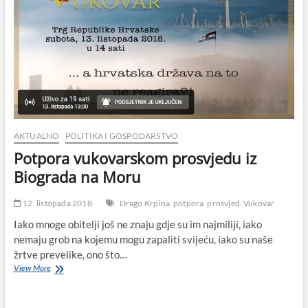
AKTUALNO
POLITIKA I GOSPODARSTVO
Potpora vukovarskom prosvjedu iz
Biograda na Moru
12. listopada 2018.
Drago Krpina
potpora
prosvjed
Vukovar
Iako mnoge obitelji još ne znaju gdje su im najmiliji, iako
nemaju grob na kojemu mogu zapaliti svijeću, iako su naše
žrtve prevelike, ono što…
Potpora
View More
vukovarskom
prosvjedu
iz