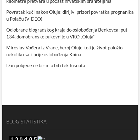
kilometre pretvara u počast hrvatskim braniteljima
Povratak kući nakon Oluje: dirljivi prizori povratka prognanika
u Polaču (VIDEO)
Od obrane biogradskog kraja do oslobođenja Benkovca: put
134. domobranske pukovnije u VRO „Oluja“
Miroslav Vođera iz Vrane, heroj Oluje koji je život položio
nekoliko sati prije oslobođenja Knina
Dan pobjede ne bi smio biti tek fusnota
BLOG STATISTIKA