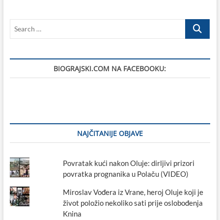
Biograda
na
Search
Moru
…
BIOGRAJSKI.COM NA FACEBOOKU:
NAJČITANIJE OBJAVE
Povratak kući nakon Oluje: dirljivi prizori
povratka prognanika u Polaču (VIDEO)
Miroslav Vođera iz Vrane, heroj Oluje koji je
život položio nekoliko sati prije oslobođenja
Knina