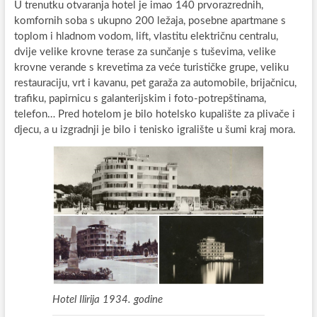
U trenutku otvaranja hotel je imao 140 prvorazrednih,
komfornih soba s ukupno 200 ležaja, posebne apartmane s
toplom i hladnom vodom, lift, vlastitu električnu centralu,
dvije velike krovne terase za sunčanje s tuševima, velike
krovne verande s krevetima za veće turističke grupe, veliku
restauraciju, vrt i kavanu, pet garaža za automobile, brijačnicu,
trafiku, papirnicu s galanterijskim i foto-potrepštinama,
telefon… Pred hotelom je bilo hotelsko kupalište za plivače i
djecu, a u izgradnji je bilo i tenisko igralište u šumi kraj mora.
Hotel Ilirija 1934. godine