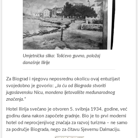
Umjetnička slika: Tolićevo guvno, položaj
današnje Ilirije
Za Biograd i njegovu neposrednu okolicu ovaj entuzijast
svojedobno je govorio: „
Ja ću od Biograda stvoriti
jugoslavensku Nicu, mondeno ljetovalište međunarodnog
značenja.
“
Hotel Ilirija svečano je otvoren 5. svibnja 1934. godine, već
godinu dana nakon započete gradnje. Bio je to prvi moderni
hotel od neprocjenjivog značaja za razvoj turizma – ne samo
za područje Biograda, nego za čitavu Sjevernu Dalmaciju.