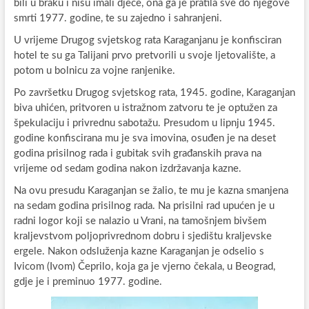
bili u braku i nisu imali djece, ona ga je pratila sve do njegove
smrti 1977. godine, te su zajedno i sahranjeni.
U vrijeme Drugog svjetskog rata Karaganjanu je konfisciran
hotel te su ga Talijani prvo pretvorili u svoje ljetovalište, a
potom u bolnicu za vojne ranjenike.
Po završetku Drugog svjetskog rata, 1945. godine, Karaganjan
biva uhićen, pritvoren u istražnom zatvoru te je optužen za
špekulaciju i privrednu sabotažu. Presudom u lipnju 1945.
godine konfiscirana mu je sva imovina, osuđen je na deset
godina prisilnog rada i gubitak svih građanskih prava na
vrijeme od sedam godina nakon izdržavanja kazne.
Na ovu presudu Karaganjan se žalio, te mu je kazna smanjena
na sedam godina prisilnog rada. Na prisilni rad upućen je u
radni logor koji se nalazio u Vrani, na tamošnjem bivšem
kraljevstvom poljoprivrednom dobru i sjedištu kraljevske
ergele. Nakon odsluženja kazne Karaganjan je odselio s
Ivicom (Ivom) Čeprilo, koja ga je vjerno čekala, u Beograd,
gdje je i preminuo 1977. godine.