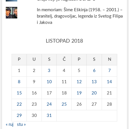
In memoriam: Šime Eškinja (1958. – 2001.) –
branitelj, dragovoljac, legenda iz Svetog Filipa
i Jakova
LISTOPAD 2018
P
U
S
Č
P
S
N
1
2
3
4
5
6
7
8
9
10
11
12
13
14
15
16
17
18
19
20
21
22
23
24
25
26
27
28
29
30
31
« ruj
stu »