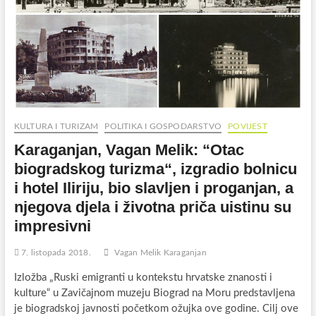
KULTURA I TURIZAM
POLITIKA I GOSPODARSTVO
POVIJEST
Karaganjan, Vagan Melik: “Otac
biogradskog turizma“, izgradio bolnicu
i hotel Iliriju, bio slavljen i proganjan, a
njegova djela i životna priča uistinu su
impresivni
7. listopada 2018.
Vagan Melik Karaganjan
Izložba „Ruski emigranti u kontekstu hrvatske znanosti i
kulture“ u Zavičajnom muzeju Biograd na Moru predstavljena
je biogradskoj javnosti početkom ožujka ove godine. Cilj ove