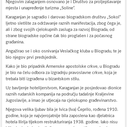
Njegovim zalaganjem osnovano je i Društvo za proljepšavanje
mjesta i unapređenje turizma „Soline“.
Karaganjan je sagradio i darovao biogradskom društvu „Sokol“
ljetno sletište za održavanje raznih manifestacija, zbog čega je,
ali i zbog svojih cjelokupnih zasluga za razvoj Biograda, od
strane biogradske općine čak bio proglašen i za počasnog
građanina.
Angažirao se i oko osnivanja Veslačkog kluba u Biogradu, te je
bio njegov prvi predsjednik.
Kako je bio pripadnik Armenske apostolske crkve, u Biogradu
je bio na čelu odbora za izgradnju pravoslavne crkve, koja je
trebala biti izgrađena u bizantskom stilu.
Uz bavljenje hotelijerstvom, Karaganjan je posjedovao dionice
raznih rudarskih kompanija na području tadašnje Kraljevine
Jugoslavije, a imao je utjecaja na cjelokupno građevinarstvo.
Njegova velika ljubav bila je Ivica (Iva) Čeprilo, rođena 1910.
godine, koja je najvjerojatnije bila zaposlena kao djelatnica
hotela Ilirija tijekom restrukturiranja 1938. godine. Iako nisu