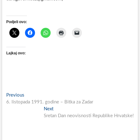
Podjeli ovo:
Lajkaj ovo:
Navigacija
Previous
Previous
post:
6. listopada 1991. godine – Bitka za Zadar
objava
Next
Next
post:
Sretan Dan neovisnosti Republike Hrvatske!