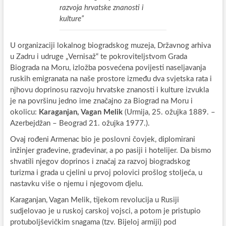
razvoja hrvatske znanosti i
kulture”
U organizaciji lokalnog biogradskog muzeja, Državnog arhiva
u Zadru i udruge „Vernisaž“ te pokroviteljstvom Grada
Biograda na Moru, izložba posvećena povijesti naseljavanja
ruskih emigranata na naše prostore između dva svjetska rata i
njhovu doprinosu razvoju hrvatske znanosti i kulture izvukla
je na površinu jedno ime značajno za Biograd na Moru i
okolicu:
Karaganjan, Vagan Melik
(Urmija, 25. ožujka 1889. –
Azerbejdžan – Beograd 21. ožujka 1977.).
Ovaj rođeni Armenac bio je poslovni čovjek, diplomirani
inžinjer građevine, građevinar, a po pasiji i hotelijer. Da bismo
shvatili njegov doprinos i značaj za razvoj biogradskog
turizma i grada u cjelini u prvoj polovici prošlog stoljeća, u
nastavku više o njemu i njegovom djelu.
Karaganjan, Vagan Melik, tijekom revolucija u Rusiji
sudjelovao je u ruskoj carskoj vojsci, a potom je pristupio
protuboljševičkim snagama (tzv. Bijeloj armiji) pod