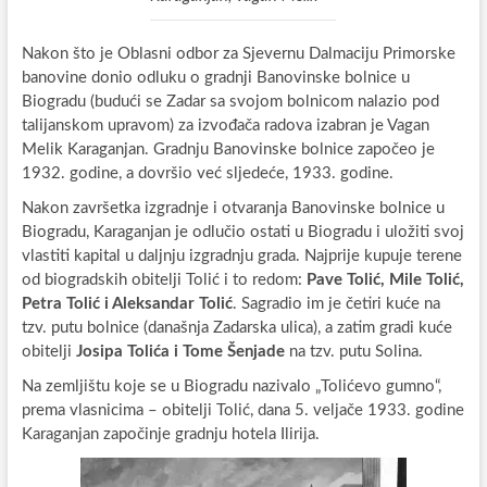
Nakon što je Oblasni odbor za Sjevernu Dalmaciju Primorske
banovine donio odluku o gradnji Banovinske bolnice u
Biogradu (budući se Zadar sa svojom bolnicom nalazio pod
talijanskom upravom) za izvođača radova izabran je Vagan
Melik Karaganjan. Gradnju Banovinske bolnice započeo je
1932. godine, a dovršio već sljedeće, 1933. godine.
Nakon završetka izgradnje i otvaranja Banovinske bolnice u
Biogradu, Karaganjan je odlučio ostati u Biogradu i uložiti svoj
vlastiti kapital u daljnju izgradnju grada. Najprije kupuje terene
od biogradskih obitelji Tolić i to redom:
Pave Tolić, Mile Tolić,
Petra Tolić i Aleksandar Tolić
. Sagradio im je četiri kuće na
tzv. putu bolnice (današnja Zadarska ulica), a zatim gradi kuće
obitelji
Josipa Tolića i Tome Šenjade
na tzv. putu Solina.
Na zemljištu koje se u Biogradu nazivalo „Tolićevo gumno“,
prema vlasnicima – obitelji Tolić, dana 5. veljače 1933. godine
Karaganjan započinje gradnju hotela Ilirija.