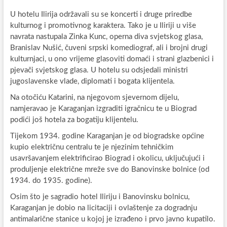
U hotelu Ilirija održavali su se koncerti i druge priredbe
kulturnog i promotivnog karaktera. Tako je u Iliriji u više
navrata nastupala Zinka Kunc, operna diva svjetskog glasa,
Branislav Nušić, čuveni srpski komediograf, ali i brojni drugi
kulturnjaci, u ono vrijeme glasoviti domaći i strani glazbenici i
pjevači svjetskog glasa. U hotelu su odsjedali ministri
jugoslavenske vlade, diplomati i bogata klijentela.
Na otočiću Katarini, na njegovom sjevernom dijelu,
namjeravao je Karaganjan izgraditi igračnicu te u Biograd
podići još hotela za bogatiju klijentelu.
Tijekom 1934. godine Karaganjan je od biogradske općine
kupio električnu centralu te je njezinim tehničkim
usavršavanjem elektrificirao Biograd i okolicu, uključujući i
produljenje električne mreže sve do Banovinske bolnice (od
1934. do 1935. godine).
Osim što je sagradio hotel Iliriju i Banovinsku bolnicu,
Karaganjan je dobio na licitaciji i ovlaštenje za dogradnju
antimalarične stanice u kojoj je izrađeno i prvo javno kupatilo.