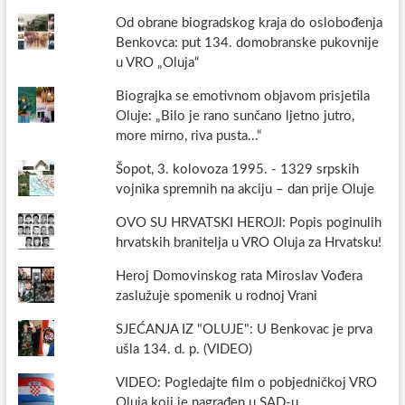
Od obrane biogradskog kraja do oslobođenja
Benkovca: put 134. domobranske pukovnije
u VRO „Oluja“
Biograjka se emotivnom objavom prisjetila
Oluje: „Bilo je rano sunčano ljetno jutro,
more mirno, riva pusta...“
Šopot, 3. kolovoza 1995. - 1329 srpskih
vojnika spremnih na akciju – dan prije Oluje
OVO SU HRVATSKI HEROJI: Popis poginulih
hrvatskih branitelja u VRO Oluja za Hrvatsku!
Heroj Domovinskog rata Miroslav Vođera
zaslužuje spomenik u rodnoj Vrani
SJEĆANJA IZ "OLUJE": U Benkovac je prva
ušla 134. d. p. (VIDEO)
VIDEO: Pogledajte film o pobjedničkoj VRO
Oluja koji je nagrađen u SAD-u