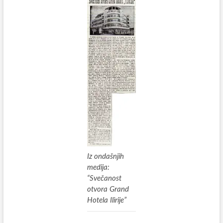
Iz ondašnjih
medija:
“Svečanost
otvora Grand
Hotela Ilirije”