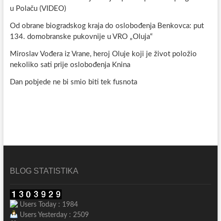
u Polaču (VIDEO)
Od obrane biogradskog kraja do oslobođenja Benkovca: put
134. domobranske pukovnije u VRO „Oluja“
Miroslav Vođera iz Vrane, heroj Oluje koji je život položio
nekoliko sati prije oslobođenja Knina
Dan pobjede ne bi smio biti tek fusnota
BLOG STATISTIKA
Users Today : 1984
Users Yesterday : 2509