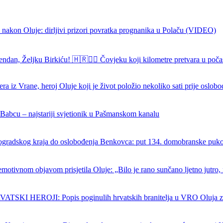
 nakon Oluje: dirljivi prizori povratka prognanika u Polaču (VIDEO)
endan, Željku Birkiću! 🇭🇷🏃‍♂️ Čovjeku koji kilometre pretvara u poča
ra iz Vrane, heroj Oluje koji je život položio nekoliko sati prije oslob
 Babcu – najstariji svjetionik u Pašmanskom kanalu
ogradskog kraja do oslobođenja Benkovca: put 134. domobranske puk
emotivnom objavom prisjetila Oluje: „Bilo je rano sunčano ljetno jutro, 
SKI HEROJI: Popis poginulih hrvatskih branitelja u VRO Oluja z