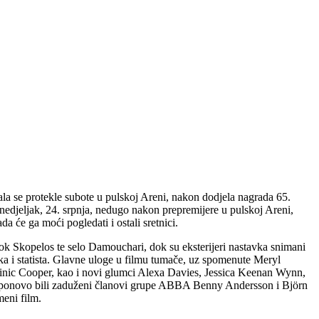
 se protekle subote u pulskoj Areni, nakon dodjela nagrada 65.
onedjeljak, 24. srpnja, nedugo nakon prepremijere u pulskoj Areni,
da će ga moći pogledati i ostali sretnici.
ok Skopelos te selo Damouchari, dok su eksterijeri nastavka snimani
ika i statista. Glavne uloge u filmu tumače, uz spomenute Meryl
Dominic Cooper, kao i novi glumci Alexa Davies, Jessica Keenan Wynn,
ove ponovo bili zaduženi članovi grupe ABBA Benny Andersson i Björn
meni film.