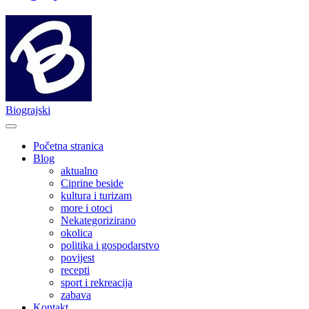
Biograjski
Početna stranica
Blog
aktualno
Ciprine beside
kultura i turizam
more i otoci
Nekategorizirano
okolica
politika i gospodarstvo
povijest
recepti
sport i rekreacija
zabava
Kontakt