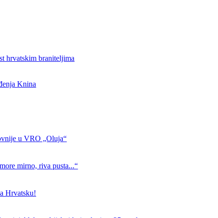
st hrvatskim braniteljima
ođenja Knina
ovnije u VRO „Oluja“
more mirno, riva pusta...“
a Hrvatsku!