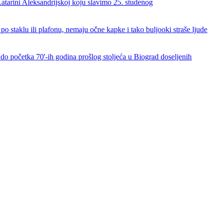
atarini Aleksandrijskoj koju slavimo 25. studenog
 po staklu ili plafonu, nemaju očne kapke i tako buljooki straše ljude
do početka 70'-ih godina prošlog stoljeća u Biograd doseljenih