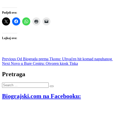
Podjeli ovo:
Lajkaj ovo:
Navigacija
Previous
Previous
Od Biograda prema Tkonu: Uhvaćen hit komad napuhanog r
Next
post:
Next
Novo u Bure Centru: Otvoren kiosk Tiska
objava
post:
Pretraga
Search
…
Biograjski.com na Facebooku: