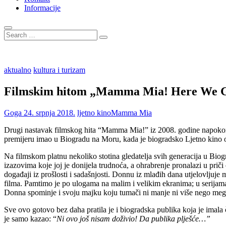
Informacije
Search
…
aktualno
kultura i turizam
Filmskim hitom „Mamma Mia! Here We Go A
Goga
24. srpnja 2018.
ljetno kino
Mamma Mia
Drugi nastavak filmskog hita “Mamma Mia!” iz 2008. godine napokon 
premijeru imao u Biogradu na Moru, kada je biogradsko Ljetno kino o
Na filmskom platnu nekoliko stotina gledatelja svih generacija u Bio
izazovima koje joj je donijela trudnoća, a ohrabrenje pronalazi u pri
događaji iz prošlosti i sadašnjosti. Donnu iz mlađih dana utjelovljuje 
filma. Pamtimo je po ulogama na malim i velikim ekranima; u serija
Donna spominje i svoju majku koju tumači ni manje ni više nego mega
Sve ovo gotovo bez daha pratila je i biogradska publika koja je imala
je samo kazao: “
Ni ovo još nisam doživio! Da publika plješće…”