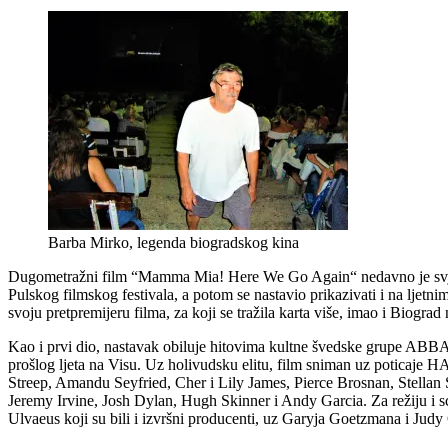
Barba Mirko, legenda biogradskog kina
Dugometražni film “Mamma Mia! Here We Go Again“ nedavno je svjets
Pulskog filmskog festivala, a potom se nastavio prikazivati i na ljet
svoju pretpremijeru filma, za koji se tražila karta više, imao i Biograd
Kao i prvi dio, nastavak obiluje hitovima kultne švedske grupe ABBA.
prošlog ljeta na Visu. Uz holivudsku elitu, film sniman uz poticaje H
Streep, Amandu Seyfried, Cher i Lily James, Pierce Brosnan, Stellan 
Jeremy Irvine, Josh Dylan, Hugh Skinner i Andy Garcia. Za režiju i 
Ulvaeus koji su bili i izvršni producenti, uz Garyja Goetzmana i Judy C