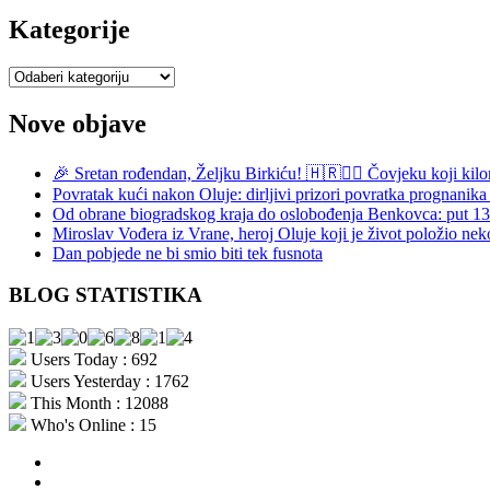
objave
Kategorije
Kategorije
Nove objave
🎉 Sretan rođendan, Željku Birkiću! 🇭🇷🏃‍♂️ Čovjeku koji kilo
Povratak kući nakon Oluje: dirljivi prizori povratka prognani
Od obrane biogradskog kraja do oslobođenja Benkovca: put 
Miroslav Vođera iz Vrane, heroj Oluje koji je život položio nek
Dan pobjede ne bi smio biti tek fusnota
BLOG STATISTIKA
Users Today : 692
Users Yesterday : 1762
This Month : 12088
Who's Online : 15
aktualno
povijest