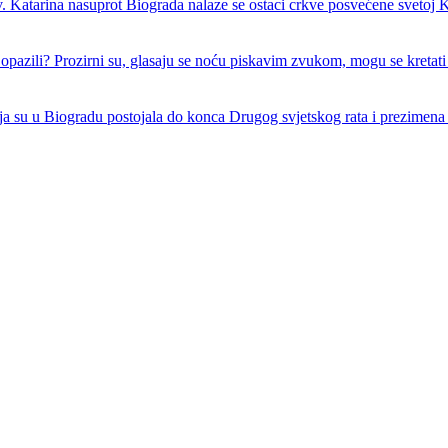
. Katarina nasuprot Biograda nalaze se ostaci crkve posvećene svetoj K
ć opazili? Prozirni su, glasaju se noću piskavim zvukom, mogu se kretati
a su u Biogradu postojala do konca Drugog svjetskog rata i prezimena 