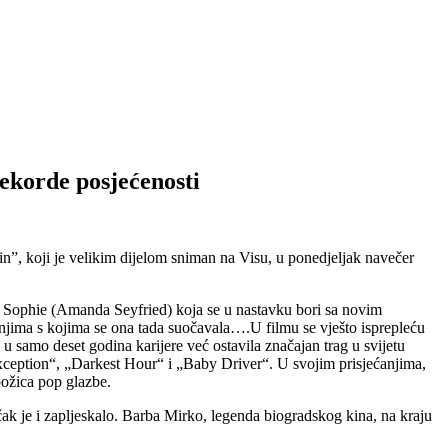
korde posjećenosti
, koji je velikim dijelom sniman na Visu, u ponedjeljak navečer
 o Sophie (Amanda Seyfried) koja se u nastavku bori sa novim
anjima s kojima se ona tada suočavala….U filmu se vješto isprepleću
 u samo deset godina karijere već ostavila značajan trag u svijetu
ception“, „Darkest Hour“ i „Baby Driver“. U svojim prisjećanjima,
ožica pop glazbe.
čak je i zapljeskalo. Barba Mirko, legenda biogradskog kina, na kraju