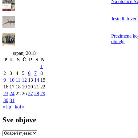
Na otočiću Sv
Jeste li ih ve
Prezimena koj
obitelji
srpanj 2018
P
U
S
Č
P
S
N
1
2
3
4
5
6
7
8
9
10
11
12
13
14
15
16
17
18
19
20
21
22
23
24
25
26
27
28
29
30
31
« lip
kol »
Sve objave
Sve