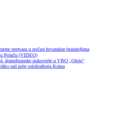
metre pretvara u počast hrvatskim braniteljima
ka u Polaču (VIDEO)
134. domobranske pukovnije u VRO „Oluja“
oliko sati prije oslobođenja Knina