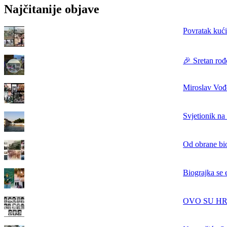
Najčitanije objave
Povratak kući
🎉 Sretan rođ
Miroslav Vođe
Svjetionik na
Od obrane bi
Biograjka se 
OVO SU HRVAT