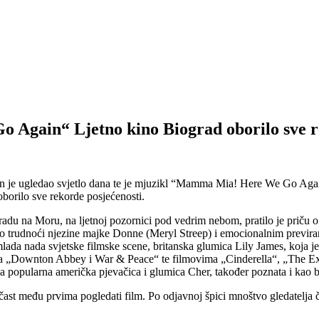
gain“ Ljetno kino Biograd oborilo sve re
je ugledao svjetlo dana te je mjuzikl “Mamma Mia! Here We Go Again”
borilo sve rekorde posjećenosti.
gradu na Moru, na ljetnoj pozornici pod vedrim nebom, pratilo je priču
či o trudnoći njezine majke Donne (Meryl Streep) i emocionalnim previr
mlada nada svjetske filmske scene, britanska glumica Lily James, koja je
ma „Downton Abbey i War & Peace“ te filmovima „Cinderella“, „The Ex
 popularna američka pjevačica i glumica Cher, također poznata i kao b
 čast među prvima pogledati film. Po odjavnoj špici mnoštvo gledatelja 