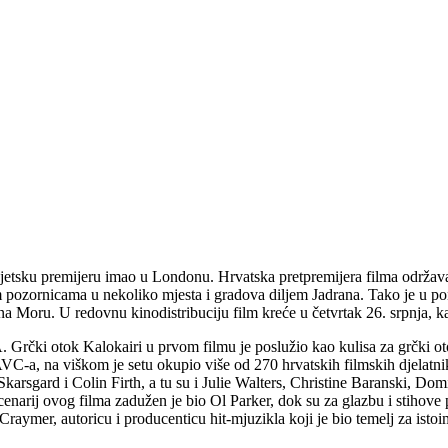
ku premijeru imao u Londonu. Hrvatska pretpremijera filma održavala
nim pozornicama u nekoliko mjesta i gradova diljem Jadrana. Tako je u p
 na Moru. U redovnu kinodistribuciju film kreće u četvrtak 26. srpnja, ka
 Grčki otok Kalokairi u prvom filmu je poslužio kao kulisa za grčki ot
AVC-a, na viškom je setu okupio više od 270 hrvatskih filmskih djelatn
Skarsgard i Colin Firth, a tu su i Julie Walters, Christine Baranski, 
scenarij ovog filma zadužen je bio Ol Parker, dok su za glazbu i stih
raymer, autoricu i producenticu hit-mjuzikla koji je bio temelj za istoi