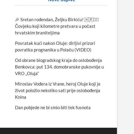
🎉 Sretan rođendan, Željku Birkiću! 🇭🇷🏃‍♂️
Čovjeku koji kilometre pretvara u počast
hrvatskim braniteljima
Povratak kući nakon Oluje: dirljivi prizori
povratka prognanika u Polaču (VIDEO)
Od obrane biogradskog kraja do oslobođenja
Benkovca: put 134. domobranske pukovnije u
VRO „Oluja“
Miroslav Vođera iz Vrane, heroj Oluje koji je
život položio nekoliko sati prije oslobođenja
Knina
Dan pobjede ne bi smio biti tek fusnota