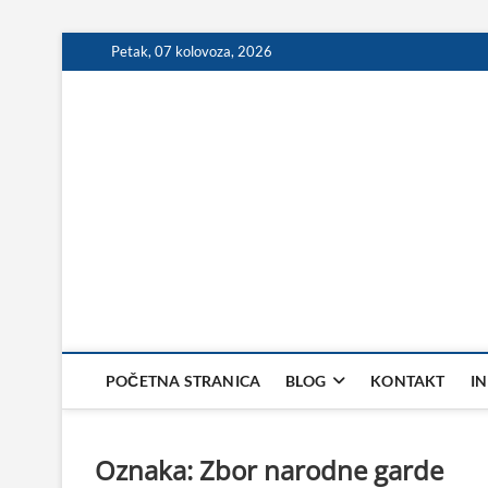
Skip
Petak, 07 kolovoza, 2026
to
content
POČETNA STRANICA
BLOG
KONTAKT
I
Oznaka:
Zbor narodne garde