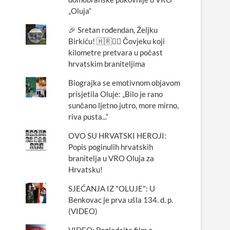
„Oluja“
🎉 Sretan rođendan, Željku
Birkiću! 🇭🇷🏃‍♂️ Čovjeku koji
kilometre pretvara u počast
hrvatskim braniteljima
Biograjka se emotivnom objavom
prisjetila Oluje: „Bilo je rano
sunčano ljetno jutro, more mirno,
riva pusta...“
OVO SU HRVATSKI HEROJI:
Popis poginulih hrvatskih
branitelja u VRO Oluja za
Hrvatsku!
SJEĆANJA IZ "OLUJE": U
Benkovac je prva ušla 134. d. p.
(VIDEO)