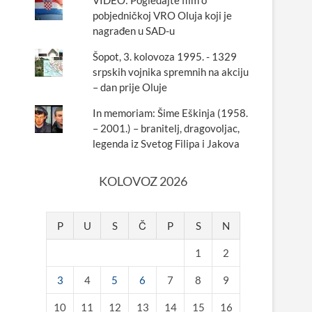
VIDEO: Pogledajte film o
pobjedničkoj VRO Oluja koji je
nagrađen u SAD-u
Šopot, 3. kolovoza 1995. - 1329
srpskih vojnika spremnih na akciju
– dan prije Oluje
In memoriam: Šime Eškinja (1958.
– 2001.) – branitelj, dragovoljac,
legenda iz Svetog Filipa i Jakova
KOLOVOZ 2026
P
U
S
Č
P
S
N
1
2
3
4
5
6
7
8
9
10
11
12
13
14
15
16