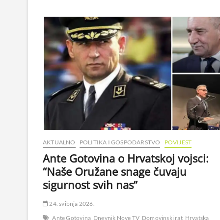
AKTUALNO
POLITIKA I GOSPODARSTVO
POVIJEST
Ante Gotovina o Hrvatskoj vojsci:
“Naše Oružane snage čuvaju
sigurnost svih nas”
24. svibnja 2026.
Ante Gotovina
Dnevnik Nove TV
Domovinski rat
Hrvatska