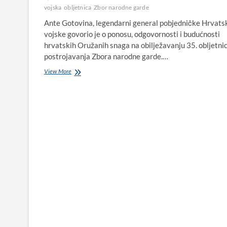
vojska
obljetnica
Zbor narodne garde
Ante Gotovina, legendarni general pobjedničke Hrvats
vojske govorio je o ponosu, odgovornosti i budućnosti
hrvatskih Oružanih snaga na obilježavanju 35. obljetni
postrojavanja Zbora narodne garde.…
Ante
View More
Gotovina
o
Hrvatskoj
vojsci:
“Naše
Oružane
snage
čuvaju
sigurnost
svih
nas”