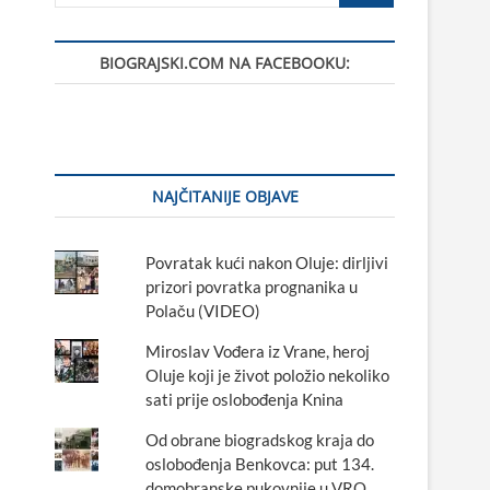
BIOGRAJSKI.COM NA FACEBOOKU:
NAJČITANIJE OBJAVE
Povratak kući nakon Oluje: dirljivi
prizori povratka prognanika u
Polaču (VIDEO)
Miroslav Vođera iz Vrane, heroj
Oluje koji je život položio nekoliko
sati prije oslobođenja Knina
Od obrane biogradskog kraja do
oslobođenja Benkovca: put 134.
domobranske pukovnije u VRO