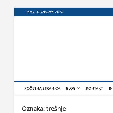
Skip
Petak, 07 kolovoza, 2026
to
content
POČETNA STRANICA
BLOG
KONTAKT
I
Oznaka:
trešnje