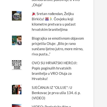
„Oluja“
Sretan rođendan, Željku
Birkiću!
Čovjeku koji
kilometre pretvara u počast
hrvatskim braniteljima
Biograjka se emotivnom objavom
prisjetila Oluje: „Bilo je rano
sunčano ljetno jutro, more mirno,
riva pusta...“
OVO SU HRVATSKI HEROJI:
Popis poginulih hrvatskih
branitelja u VRO Oluja za
Hrvatsku!
SJEĆANJA IZ "OLUJE": U
Benkovac je prva ušla 134. d. p.
(VIDEO)
VIDEO: Pogledajte film o