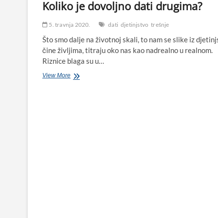
Koliko je dovoljno dati drugima?
5. travnja 2020.
dati
djetinjstvo
trešnje
Što smo dalje na životnoj skali, to nam se slike iz djetin
čine življima, titraju oko nas kao nadrealno u realnom.
Riznice blaga su u…
Koliko
View More
je
dovoljno
dati
drugima?