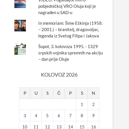
pobjedničkoj VRO Oluja koji je
nagrađen u SAD-u
In memoriam: Šime Eškinja (1958.
– 2001.) – branitelj, dragovoljac,
legenda iz Svetog Filipa i Jakova
Šopot, 3. kolovoza 1995. - 1329
srpskih vojnika spremnih na akciju
– dan prije Oluje
KOLOVOZ 2026
P
U
S
Č
P
S
N
1
2
3
4
5
6
7
8
9
10
11
12
13
14
15
16