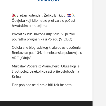
Sretan rođendan, Željku Birkiću!
Čovjeku koji kilometre pretvara u počast
hrvatskim braniteljima
Povratak kući nakon Oluje: dirljivi prizori
povratka prognanika u Polaču (VIDEO)
Od obrane biogradskog kraja do oslobođenja
Benkovca: put 134. domobranske pukovnije u
VRO „Oluja“
Miroslav Vođera iz Vrane, heroj Oluje koji je
život položio nekoliko sati prije oslobođenja
Knina
Dan pobjede ne bi smio biti tek fusnota