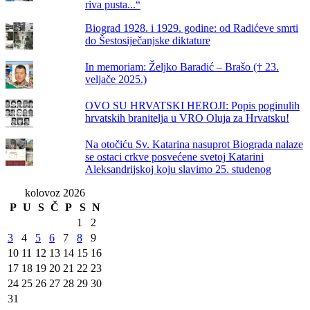
riva pusta...“
Biograd 1928. i 1929. godine: od Radićeve smrti
do Šestosiječanjske diktature
In memoriam: Željko Baradić – Brašo († 23.
veljače 2025.)
OVO SU HRVATSKI HEROJI: Popis poginulih
hrvatskih branitelja u VRO Oluja za Hrvatsku!
Na otočiću Sv. Katarina nasuprot Biograda nalaze
se ostaci crkve posvećene svetoj Katarini
Aleksandrijskoj koju slavimo 25. studenog
kolovoz 2026
P
U
S
Č
P
S
N
1
2
3
4
5
6
7
8
9
10
11
12
13
14
15
16
17
18
19
20
21
22
23
24
25
26
27
28
29
30
31