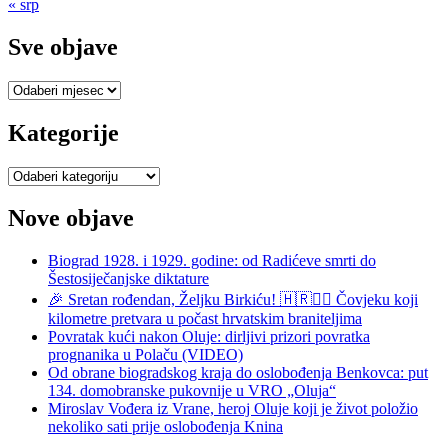
« srp
Sve objave
Sve
objave
Kategorije
Kategorije
Nove objave
Biograd 1928. i 1929. godine: od Radićeve smrti do
Šestosiječanjske diktature
🎉 Sretan rođendan, Željku Birkiću! 🇭🇷🏃‍♂️ Čovjeku koji
kilometre pretvara u počast hrvatskim braniteljima
Povratak kući nakon Oluje: dirljivi prizori povratka
prognanika u Polaču (VIDEO)
Od obrane biogradskog kraja do oslobođenja Benkovca: put
134. domobranske pukovnije u VRO „Oluja“
Miroslav Vođera iz Vrane, heroj Oluje koji je život položio
nekoliko sati prije oslobođenja Knina