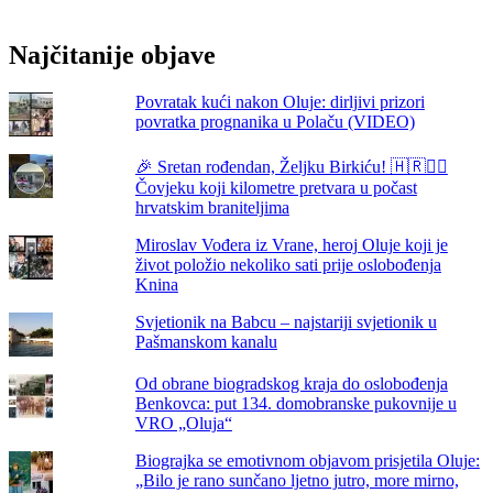
termin
i
Najčitanije objave
program
održavanja
zimskog
Povratak kući nakon Oluje: dirljivi prizori
karnevala
povratka prognanika u Polaču (VIDEO)
🎉 Sretan rođendan, Željku Birkiću! 🇭🇷🏃‍♂️
Čovjeku koji kilometre pretvara u počast
hrvatskim braniteljima
Miroslav Vođera iz Vrane, heroj Oluje koji je
život položio nekoliko sati prije oslobođenja
Knina
Svjetionik na Babcu – najstariji svjetionik u
Pašmanskom kanalu
Od obrane biogradskog kraja do oslobođenja
Benkovca: put 134. domobranske pukovnije u
VRO „Oluja“
Biograjka se emotivnom objavom prisjetila Oluje:
„Bilo je rano sunčano ljetno jutro, more mirno,