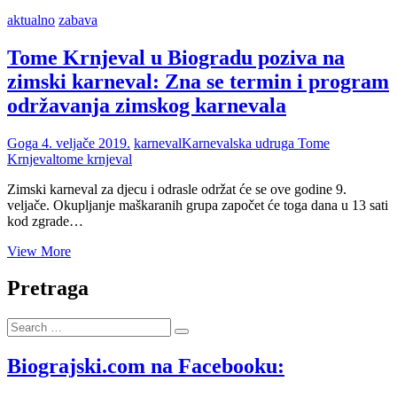
aktualno
zabava
Tome Krnjeval u Biogradu poziva na
zimski karneval: Zna se termin i program
održavanja zimskog karnevala
Goga
4. veljače 2019.
karneval
Karnevalska udruga Tome
Krnjeval
tome krnjeval
Zimski karneval za djecu i odrasle održat će se ove godine 9.
veljače. Okupljanje maškaranih grupa započet će toga dana u 13 sati
kod zgrade…
Tome
View More
Krnjeval
u
Pretraga
Biogradu
poziva
Search
na
…
zimski
karneval:
Biograjski.com na Facebooku:
Zna
se