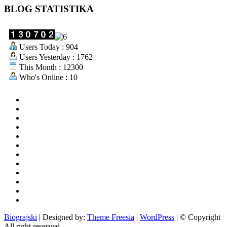
BLOG STATISTIKA
Users Today : 904
Users Yesterday : 1762
This Month : 12300
Who's Online : 10
aktualno
povijest
kultura
i
politika
turizam
i
more
gospodarstvo
i
sport
otoci
i
okolica
rekreacija
odgoj
i
zabava
obrazovanje
recepti
Ciprine
beside
Nekategorizirano
Biograjski
| Designed by:
Theme Freesia
|
WordPress
| © Copyright
All right reserved