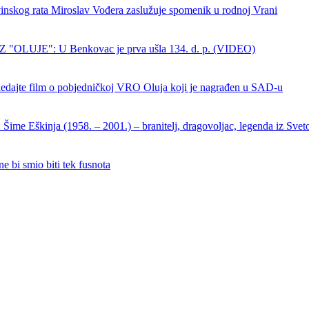
nskog rata Miroslav Vođera zaslužuje spomenik u rodnoj Vrani
 "OLUJE": U Benkovac je prva ušla 134. d. p. (VIDEO)
dajte film o pobjedničkoj VRO Oluja koji je nagrađen u SAD-u
Šime Eškinja (1958. – 2001.) – branitelj, dragovoljac, legenda iz Sveto
e bi smio biti tek fusnota