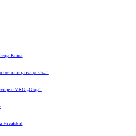
ođenja Knina
more mirno, riva pusta...“
ovnije u VRO „Oluja“
e
a Hrvatsku!