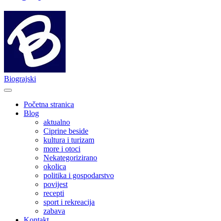
Biograjski
Početna stranica
Blog
aktualno
Ciprine beside
kultura i turizam
more i otoci
Nekategorizirano
okolica
politika i gospodarstvo
povijest
recepti
sport i rekreacija
zabava
Kontakt