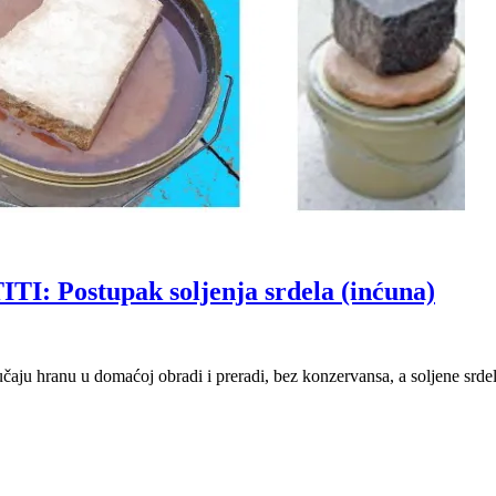
 Postupak soljenja srdela (inćuna)
učaju hranu u domaćoj obradi i preradi, bez konzervansa, a soljene srde