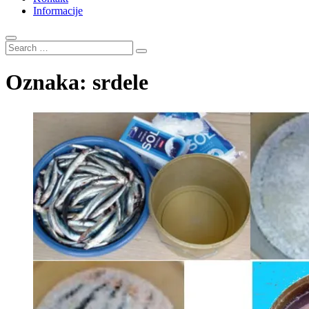
Informacije
Search
…
Oznaka:
srdele