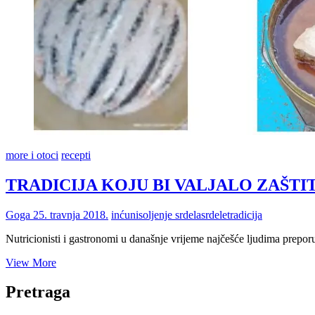
more i otoci
recepti
TRADICIJA KOJU BI VALJALO ZAŠTITITI:
Goga
25. travnja 2018.
inćuni
soljenje srdela
srdele
tradicija
Nutricionisti i gastronomi u današnje vrijeme najčešće ljudima prepor
TRADICIJA
View More
KOJU
BI
Pretraga
VALJALO
ZAŠTITITI: