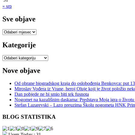
« srp
Sve objave
Sve
objave
Kategorije
Kategorije
Nove objave
Od obrane biogradskog kraja do oslobođenja Benkovca: put 
Miroslav Vođera iz Vrane, heroj Oluje koji je život položio nek
Dan pobjede ne bi smio biti tek fusnota
Nogomet na kazališnim daskama: Predstava Moja igra o život
Stefan Lazarevski – Lazo preuzima Školu nogometa HNK Pri
BLOG STATISTIKA
Users Today : 31