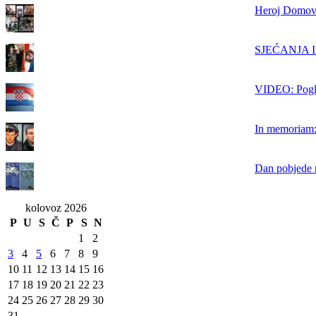
Heroj Domovi
SJEĆANJA IZ
VIDEO: Pogle
In memoriam: 
Dan pobjede n
kolovoz 2026
P
U
S
Č
P
S
N
1
2
3
4
5
6
7
8
9
10
11
12
13
14
15
16
17
18
19
20
21
22
23
24
25
26
27
28
29
30
31