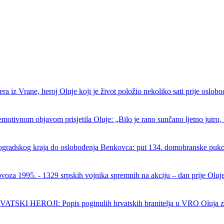
ra iz Vrane, heroj Oluje koji je život položio nekoliko sati prije oslob
emotivnom objavom prisjetila Oluje: „Bilo je rano sunčano ljetno jutro, 
ogradskog kraja do oslobođenja Benkovca: put 134. domobranske puk
ovoza 1995. - 1329 srpskih vojnika spremnih na akciju – dan prije Oluj
SKI HEROJI: Popis poginulih hrvatskih branitelja u VRO Oluja z