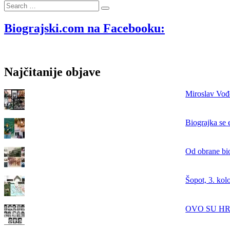
Search
Postupak
…
soljenja
srdela
Biograjski.com na Facebooku:
(inćuna)
Najčitanije objave
Miroslav Vođe
Biograjka se 
Od obrane bi
Šopot, 3. kol
OVO SU HRVAT