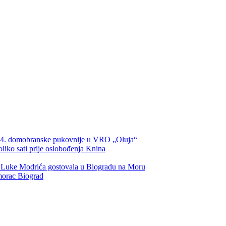
134. domobranske pukovnije u VRO „Oluja“
oliko sati prije oslobođenja Knina
u Luke Modrića gostovala u Biogradu na Moru
morac Biograd