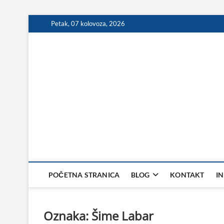
Skip
Petak, 07 kolovoza, 2026
to
content
POČETNA STRANICA
BLOG
KONTAKT
I
Oznaka:
Šime Labar