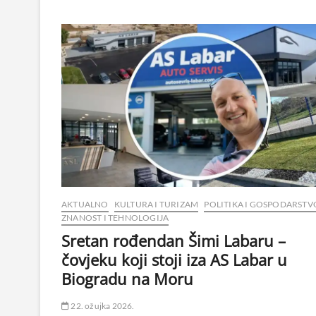
AKTUALNO
KULTURA I TURIZAM
POLITIKA I GOSPODARSTV
ZNANOST I TEHNOLOGIJA
Sretan rođendan Šimi Labaru –
čovjeku koji stoji iza AS Labar u
Biogradu na Moru
22. ožujka 2026.