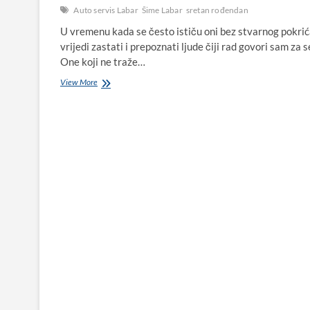
Auto servis Labar
Šime Labar
sretan rođendan
U vremenu kada se često ističu oni bez stvarnog pokrić
vrijedi zastati i prepoznati ljude čiji rad govori sam za s
One koji ne traže…
Sretan
View More
rođendan
Šimi
Labaru
–
čovjeku
koji
stoji
iza
AS
Labar
u
Biogradu
na
Moru