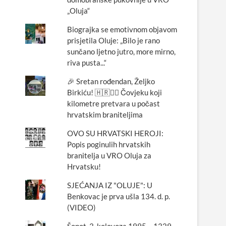
„Oluja“
Biograjka se emotivnom objavom
prisjetila Oluje: „Bilo je rano
sunčano ljetno jutro, more mirno,
riva pusta...“
🎉 Sretan rođendan, Željko
Birkiću! 🇭🇷🏃‍♂️ Čovjeku koji
kilometre pretvara u počast
hrvatskim braniteljima
OVO SU HRVATSKI HEROJI:
Popis poginulih hrvatskih
branitelja u VRO Oluja za
Hrvatsku!
SJEĆANJA IZ "OLUJE": U
Benkovac je prva ušla 134. d. p.
(VIDEO)