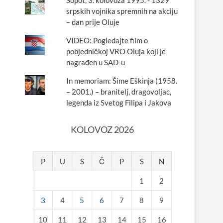
Šopot, 3. kolovoza 1995. - 1329
srpskih vojnika spremnih na akciju
– dan prije Oluje
VIDEO: Pogledajte film o
pobjedničkoj VRO Oluja koji je
nagrađen u SAD-u
In memoriam: Šime Eškinja (1958.
– 2001.) – branitelj, dragovoljac,
legenda iz Svetog Filipa i Jakova
KOLOVOZ 2026
P
U
S
Č
P
S
N
1
2
3
4
5
6
7
8
9
10
11
12
13
14
15
16