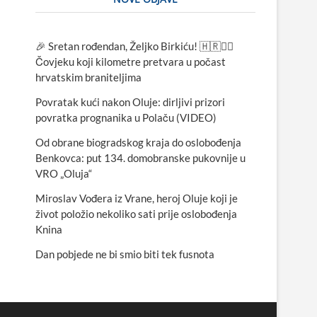
🎉 Sretan rođendan, Željko Birkiću! 🇭🇷🏃‍♂️
Čovjeku koji kilometre pretvara u počast
hrvatskim braniteljima
Povratak kući nakon Oluje: dirljivi prizori
povratka prognanika u Polaču (VIDEO)
Od obrane biogradskog kraja do oslobođenja
Benkovca: put 134. domobranske pukovnije u
VRO „Oluja“
Miroslav Vođera iz Vrane, heroj Oluje koji je
život položio nekoliko sati prije oslobođenja
Knina
Dan pobjede ne bi smio biti tek fusnota