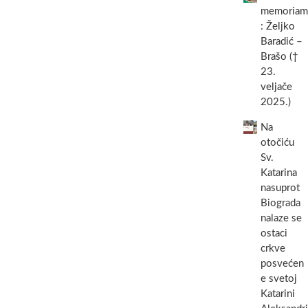
memoriam
: Željko
Baradić –
Brašo (†
23.
veljače
2025.)
Na
otočiću
Sv.
Katarina
nasuprot
Biograda
nalaze se
ostaci
crkve
posvećen
e svetoj
Katarini