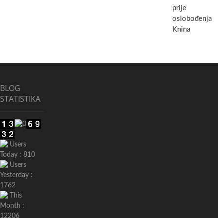
prije
oslobođenja
Knina
BLOG
STATISTIKA
Users
Today : 810
Users
Yesterday :
1762
This
Month :
12206