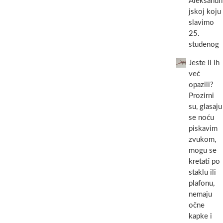
Aleksandri
jskoj koju
slavimo
25.
studenog
Jeste li ih
već
opazili?
Prozirni
su, glasaju
se noću
piskavim
zvukom,
mogu se
kretati po
staklu ili
plafonu,
nemaju
očne
kapke i