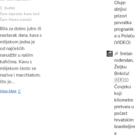
Oluje:
Buffet
dirljivi
Šare
espresso
kava
kod
prizori
Šare
Pavao Lukačić
povratka
Bila za dobro jutro ili
prognanik
nastavak dana, kava s
a u Polaču
mlijekom jedna je
(VIDEO)
od najčešćih
🎉 Sretan
narudžbi u našim
rođendan,
kafićima. Kavu s
Željku
mlijekom često se
Birkiću!
naziva i macchiatom,
🇭🇷🏃‍♂️
što je…
Čovjeku
„Kod
View More
koji
Šare“
kilometre
se
pretvara u
pila
prva
počast
espresso
hrvatskim
kava
braniteljim
sa
a
šlagom