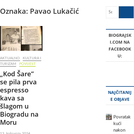
Oznaka:
Pavao Lukačić
Search
…
BIOGRAJSK
I.COM NA
FACEBOOK
U:
AKTUALNO
KULTURA I
TURIZAM
POVIJEST
„Kod Šare“
se pila prva
espresso
NAJČITANIJ
kava sa
E OBJAVE
šlagom u
Biogradu na
Povratak
Moru
kući
nakon
13. kolovoza 2024.