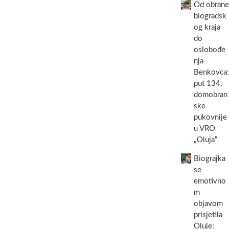
Od obrane
biogradsk
og kraja
do
oslobođe
nja
Benkovca:
put 134.
domobran
ske
pukovnije
u VRO
„Oluja“
Biograjka
se
emotivno
m
objavom
prisjetila
Oluje: