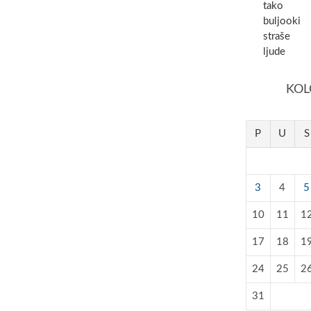
tako
buljooki
straše
ljude
KOL
P
U
S
3
4
5
10
11
1
17
18
1
24
25
2
31