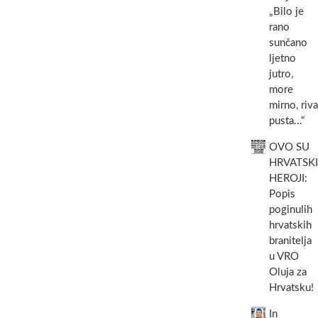
„Bilo je
rano
sunčano
ljetno
jutro,
more
mirno, riva
pusta...“
OVO SU
HRVATSKI
HEROJI:
Popis
poginulih
hrvatskih
branitelja
u VRO
Oluja za
Hrvatsku!
In