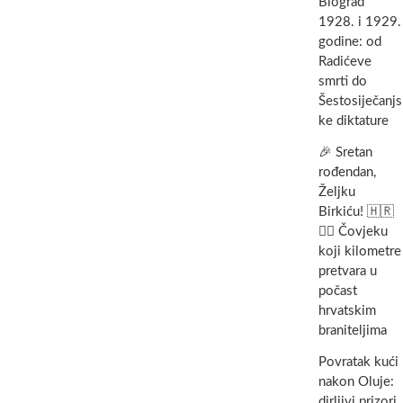
Biograd
1928. i 1929.
godine: od
Radićeve
smrti do
Šestosiječanjs
ke diktature
🎉 Sretan
rođendan,
Željku
Birkiću! 🇭🇷
🏃‍♂️ Čovjeku
koji kilometre
pretvara u
počast
hrvatskim
braniteljima
Povratak kući
nakon Oluje:
dirljivi prizori