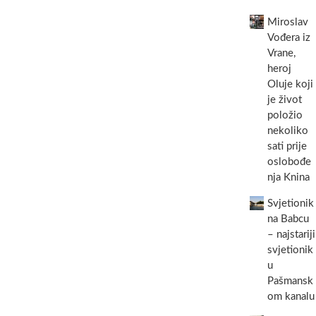
u
Miroslav
Biogradu
na
Vođera iz
Moru
Vrane,
heroj
Oluje koji
je život
položio
nekoliko
sati prije
oslobođe
nja Knina
Svjetionik
na Babcu
– najstariji
svjetionik
u
Pašmansk
om kanalu