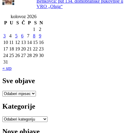
Benkovca: put 134. domobranske pukovnije u
VRO „Oluja“
kolovoz 2026
P
U
S
Č
P
S
N
1
2
3
4
5
6
7
8
9
10
11
12
13
14
15
16
17
18
19
20
21
22
23
24
25
26
27
28
29
30
31
« srp
Sve objave
Sve
objave
Kategorije
Kategorije
Nove objave