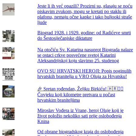
Jeste li ih već opazili? Prozirni su, glasaju se noću
piskavim zvukom, mogu se kretati po staklu ili
plafonu, nemaju očne kapke i tako buljooki straše
ljude
Biograd 1928. i 1929. godine: od Radićeve smrti
do Šestosiječanjske diktature
Na otočiću Sv. Katarina nasuprot Biograda nalaze
se ostaci crkve posvećene svetoj Katarini
Aleksandrijskoj koju slavimo 25. studenog
OVO SU HRVATSKI HEROJI: Popis poginulih
hrvatskih branitelja u VRO Oluja za Hrvatsku!
🎉 Sretan rođendan, Željku Birkiću! 🇭🇷🏃‍♂️
Čovjeku koji kilometre pretvara u počast
hrvatskim braniteljima
Miroslav Vođera iz Vrane, heroj Oluje koji je
život položio nekoliko sati prije oslobođenja
Knina
Od obrane biogradskog kraja do oslobođenja