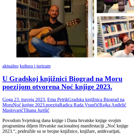
aktualno
kultura i turizam
U Gradskoj knjižnici Biograd na Moru
poezijom otvorena Noć knjige 2023.
Goga
23. travnja 2023.
Ema Petrik
Gradska knjižnica Biograd na
Moru
Noć knjige 2023.
poezija
Radica Rada Vrančić
Rajka Anđelić
Maslovarić
Tihana Jurišić
Povodom Svjetskog dana knjige i Dana hrvatske knjige svojim
programima diljem Hrvatske nacionalnoj manifestaciji „Noć knjige
2023.“, pridružile su se brojne knjižnice, knjižare, antikvarijati,