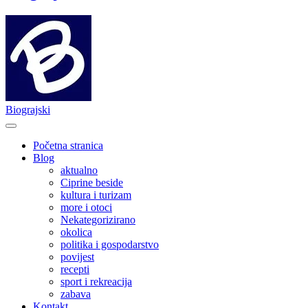
Biograjski
Početna stranica
Blog
aktualno
Ciprine beside
kultura i turizam
more i otoci
Nekategorizirano
okolica
politika i gospodarstvo
povijest
recepti
sport i rekreacija
zabava
Kontakt