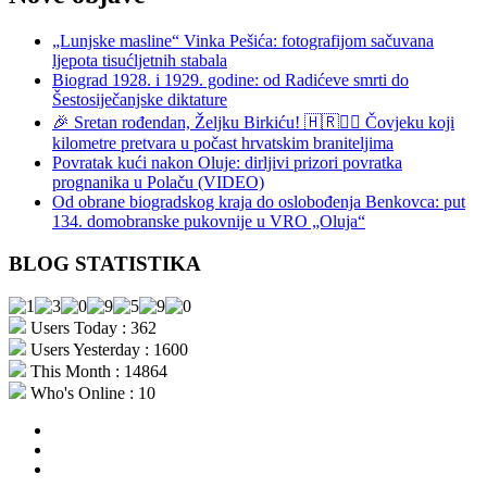
„Lunjske masline“ Vinka Pešića: fotografijom sačuvana
ljepota tisućljetnih stabala
Biograd 1928. i 1929. godine: od Radićeve smrti do
Šestosiječanjske diktature
🎉 Sretan rođendan, Željku Birkiću! 🇭🇷🏃‍♂️ Čovjeku koji
kilometre pretvara u počast hrvatskim braniteljima
Povratak kući nakon Oluje: dirljivi prizori povratka
prognanika u Polaču (VIDEO)
Od obrane biogradskog kraja do oslobođenja Benkovca: put
134. domobranske pukovnije u VRO „Oluja“
BLOG STATISTIKA
Users Today : 362
Users Yesterday : 1600
This Month : 14864
Who's Online : 10
aktualno
povijest
kultura