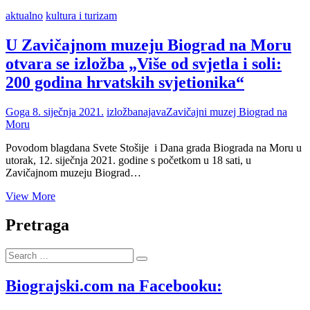
aktualno
kultura i turizam
U Zavičajnom muzeju Biograd na Moru
otvara se izložba „Više od svjetla i soli:
200 godina hrvatskih svjetionika“
Goga
8. siječnja 2021.
izložba
najava
Zavičajni muzej Biograd na
Moru
Povodom blagdana Svete Stošije i Dana grada Biograda na Moru u
utorak, 12. siječnja 2021. godine s početkom u 18 sati, u
Zavičajnom muzeju Biograd…
U
View More
Zavičajnom
muzeju
Pretraga
Biograd
na
Search
Moru
…
otvara
se
Biograjski.com na Facebooku:
izložba
„Više