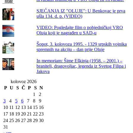
SJEĆANJA IZ "OLUJE": U Benkovac je prva
ušla 134. d. p. (VIDEO)
VIDEO: Pogledajte film o pobjedničkoj VRO
Oluja koji je nagrađen u SAD-u
Šopot, 3. kolovoza 1995. - 1329 srpskih vojnika
spremnih na akciju – dan prije Oluje
In memoriam: Šime Eškinja (1958. – 2001.) –
branitelj, dragovoljac, legenda iz Svetog Filipa i
Jakova
kolovoz 2026
P
U
S
Č
P
S
N
1
2
3
4
5
6
7
8
9
10
11
12
13
14
15
16
17
18
19
20
21
22
23
24
25
26
27
28
29
30
31