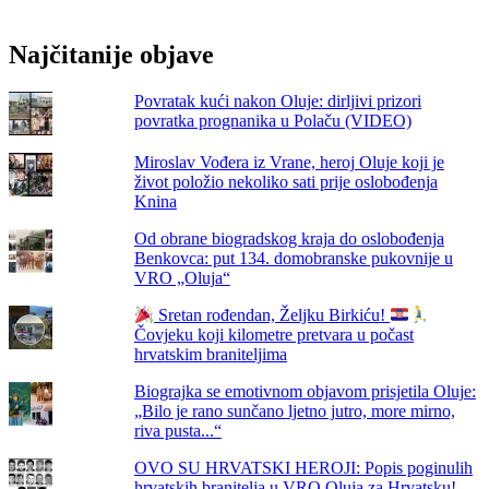
od
svjetla
Najčitanije objave
i
soli:
200
Povratak kući nakon Oluje: dirljivi prizori
godina
povratka prognanika u Polaču (VIDEO)
hrvatskih
svjetionika“
Miroslav Vođera iz Vrane, heroj Oluje koji je
život položio nekoliko sati prije oslobođenja
Knina
Od obrane biogradskog kraja do oslobođenja
Benkovca: put 134. domobranske pukovnije u
VRO „Oluja“
Sretan rođendan, Željku Birkiću!
Čovjeku koji kilometre pretvara u počast
hrvatskim braniteljima
Biograjka se emotivnom objavom prisjetila Oluje:
„Bilo je rano sunčano ljetno jutro, more mirno,
riva pusta...“
OVO SU HRVATSKI HEROJI: Popis poginulih
hrvatskih branitelja u VRO Oluja za Hrvatsku!