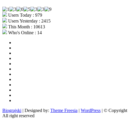
Users Today : 979
Users Yesterday : 2415
This Month : 10613
Who's Online : 14
aktualno
povijest
kultura
i
politika
turizam
i
more
gospodarstvo
i
sport
otoci
i
okolica
rekreacija
odgoj
i
zabava
obrazovanje
recepti
Ciprine
beside
Nekategorizirano
Biograjski
| Designed by:
Theme Freesia
|
WordPress
| © Copyright
All right reserved