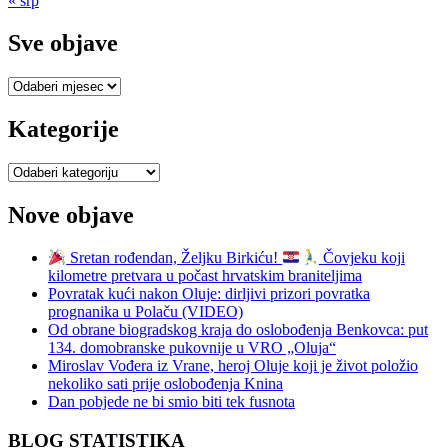
« srp
Sve objave
Sve
objave
Kategorije
Kategorije
Nove objave
Sretan rođendan, Željku Birkiću!
Čovjeku koji
kilometre pretvara u počast hrvatskim braniteljima
Povratak kući nakon Oluje: dirljivi prizori povratka
prognanika u Polaču (VIDEO)
Od obrane biogradskog kraja do oslobođenja Benkovca: put
134. domobranske pukovnije u VRO „Oluja“
Miroslav Vođera iz Vrane, heroj Oluje koji je život položio
nekoliko sati prije oslobođenja Knina
Dan pobjede ne bi smio biti tek fusnota
BLOG STATISTIKA