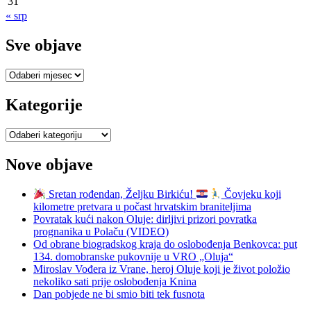
31
« srp
Sve objave
Sve
objave
Kategorije
Kategorije
Nove objave
Sretan rođendan, Željku Birkiću!
Čovjeku koji
kilometre pretvara u počast hrvatskim braniteljima
Povratak kući nakon Oluje: dirljivi prizori povratka
prognanika u Polaču (VIDEO)
Od obrane biogradskog kraja do oslobođenja Benkovca: put
134. domobranske pukovnije u VRO „Oluja“
Miroslav Vođera iz Vrane, heroj Oluje koji je život položio
nekoliko sati prije oslobođenja Knina
Dan pobjede ne bi smio biti tek fusnota