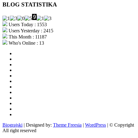
BLOG STATISTIKA
Users Today : 1553
Users Yesterday : 2415
This Month : 11187
Who's Online : 13
aktualno
povijest
kultura
i
politika
turizam
i
more
gospodarstvo
i
sport
otoci
i
okolica
rekreacija
odgoj
i
zabava
obrazovanje
recepti
Ciprine
beside
Nekategorizirano
Biograjski
| Designed by:
Theme Freesia
|
WordPress
| © Copyright
All right reserved