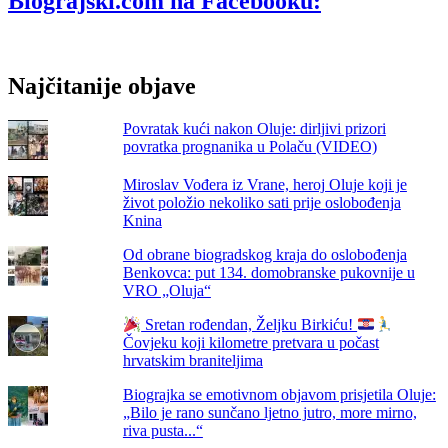
Biograjski.com na Facebooku:
Dugom
otoku.
Vlasnik
OPG-
Najčitanije objave
a:
„Lucky
Donkey
Povratak kući nakon Oluje: dirljivi prizori
Shit’
povratka prognanika u Polaču (VIDEO)
je
govno
Miroslav Vođera iz Vrane, heroj Oluje koji je
od
život položio nekoliko sati prije oslobođenja
magarca,
Knina
donosi
sreću
Od obrane biogradskog kraja do oslobođenja
i
Benkovca: put 134. domobranske pukovnije u
prodaje
VRO „Oluja“
se
odlično!“
Sretan rođendan, Željku Birkiću!
Čovjeku koji kilometre pretvara u počast
hrvatskim braniteljima
Biograjka se emotivnom objavom prisjetila Oluje:
„Bilo je rano sunčano ljetno jutro, more mirno,
riva pusta...“