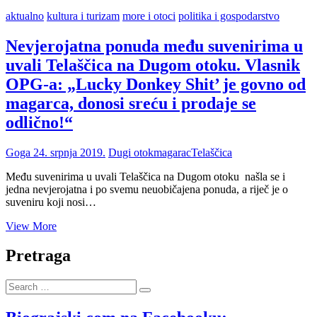
aktualno
kultura i turizam
more i otoci
politika i gospodarstvo
Nevjerojatna ponuda među suvenirima u
uvali Telaščica na Dugom otoku. Vlasnik
OPG-a: „Lucky Donkey Shit’ je govno od
magarca, donosi sreću i prodaje se
odlično!“
Goga
24. srpnja 2019.
Dugi otok
magarac
Telaščica
Među suvenirima u uvali Telaščica na Dugom otoku našla se i
jedna nevjerojatna i po svemu neuobičajena ponuda, a riječ je o
suveniru koji nosi…
Nevjerojatna
View More
ponuda
među
Pretraga
suvenirima
u
Search
uvali
…
Telaščica
na