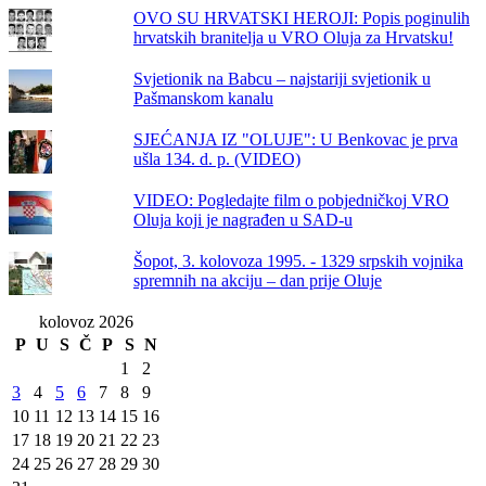
OVO SU HRVATSKI HEROJI: Popis poginulih
hrvatskih branitelja u VRO Oluja za Hrvatsku!
Svjetionik na Babcu – najstariji svjetionik u
Pašmanskom kanalu
SJEĆANJA IZ "OLUJE": U Benkovac je prva
ušla 134. d. p. (VIDEO)
VIDEO: Pogledajte film o pobjedničkoj VRO
Oluja koji je nagrađen u SAD-u
Šopot, 3. kolovoza 1995. - 1329 srpskih vojnika
spremnih na akciju – dan prije Oluje
kolovoz 2026
P
U
S
Č
P
S
N
1
2
3
4
5
6
7
8
9
10
11
12
13
14
15
16
17
18
19
20
21
22
23
24
25
26
27
28
29
30