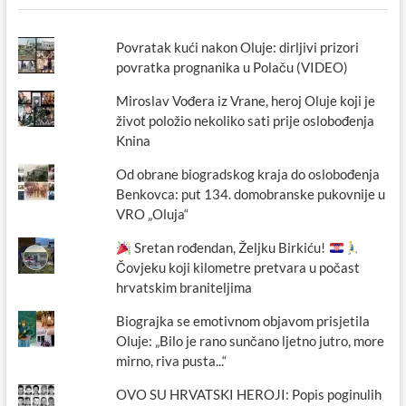
Povratak kući nakon Oluje: dirljivi prizori
povratka prognanika u Polaču (VIDEO)
Miroslav Vođera iz Vrane, heroj Oluje koji je
život položio nekoliko sati prije oslobođenja
Knina
Od obrane biogradskog kraja do oslobođenja
Benkovca: put 134. domobranske pukovnije u
VRO „Oluja“
Sretan rođendan, Željku Birkiću!
Čovjeku koji kilometre pretvara u počast
hrvatskim braniteljima
Biograjka se emotivnom objavom prisjetila
Oluje: „Bilo je rano sunčano ljetno jutro, more
mirno, riva pusta...“
OVO SU HRVATSKI HEROJI: Popis poginulih