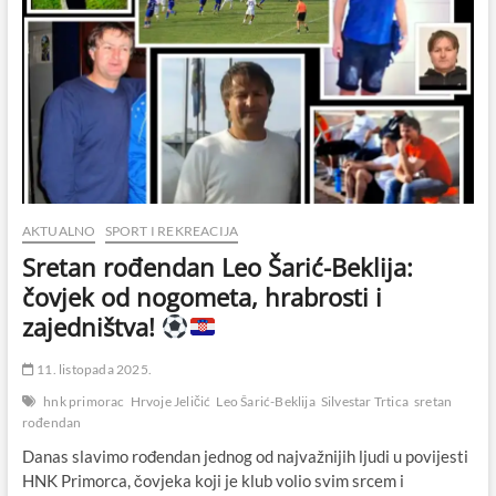
AKTUALNO
SPORT I REKREACIJA
Sretan rođendan Leo Šarić-Beklija:
čovjek od nogometa, hrabrosti i
zajedništva!
11. listopada 2025.
hnk primorac
Hrvoje Jeličić
Leo Šarić-Beklija
Silvestar Trtica
sretan
rođendan
Danas slavimo rođendan jednog od najvažnijih ljudi u povijesti
HNK Primorca, čovjeka koji je klub volio svim srcem i