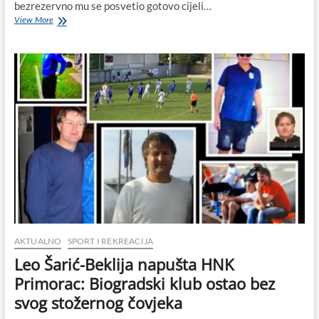
bezrezervno mu se posvetio gotovo cijeli…
Sretan
View More
rođendan
Leo
Šarić-
Beklija:
čovjek
od
nogometa,
hrabrosti
i
zajedništva!
AKTUALNO
SPORT I REKREACIJA
Leo Šarić-Beklija napušta HNK
Primorac: Biogradski klub ostao bez
svog stožernog čovjeka