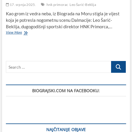
17. srpnja 2025.
hnk primorac
Leo Šarić-Beklija
Kao grom iz vedra neba, iz Biograda na Moru stigla je vijest
koja je potresla nogometnu scenu Dalmacije: Leo Šarić-
Beklija, dugogodišnji sportski direktor HNK Primorca,…
Leo
View More
Šarić-
Beklija
napušta
HNK
Primorac:
Search
Biogradski
klub
…
ostao
bez
svog
BIOGRAJSKI.COM NA FACEBOOKU:
stožernog
čovjeka
NAJČITANIJE OBJAVE