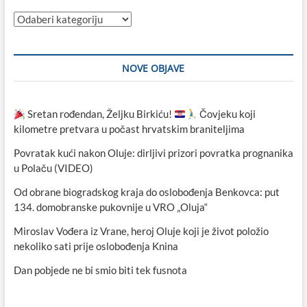
Kategorije
NOVE OBJAVE
Sretan rođendan, Željku Birkiću!
Čovjeku koji
kilometre pretvara u počast hrvatskim braniteljima
Povratak kući nakon Oluje: dirljivi prizori povratka prognanika
u Polaču (VIDEO)
Od obrane biogradskog kraja do oslobođenja Benkovca: put
134. domobranske pukovnije u VRO „Oluja“
Miroslav Vođera iz Vrane, heroj Oluje koji je život položio
nekoliko sati prije oslobođenja Knina
Dan pobjede ne bi smio biti tek fusnota