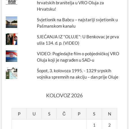
hrvatskih branitelja u VRO Oluja za
Hrvatsku!
Svjetionik na Babcu – najstariji svjetionik u
Pašmanskom kanalu
SJEĆANJA IZ "OLUJE": U Benkovac je prva
ušla 134. d. p. (VIDEO)
VIDEO: Pogledajte film o pobjedničkoj VRO
Oluja koji je nagrađen u SAD-u
Šopot, 3. kolovoza 1995. - 1329 srpskih
vojnika spremnih na akciju – dan prije Oluje
KOLOVOZ 2026
P
U
S
Č
P
S
N
1
2