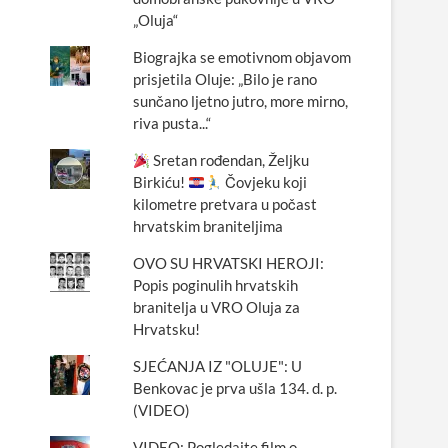
„Oluja“
Biograjka se emotivnom objavom
prisjetila Oluje: „Bilo je rano
sunčano ljetno jutro, more mirno,
riva pusta...“
Sretan rođendan, Željku
Birkiću!
Čovjeku koji
kilometre pretvara u počast
hrvatskim braniteljima
OVO SU HRVATSKI HEROJI:
Popis poginulih hrvatskih
branitelja u VRO Oluja za
Hrvatsku!
SJEĆANJA IZ "OLUJE": U
Benkovac je prva ušla 134. d. p.
(VIDEO)
VIDEO: Pogledajte film o