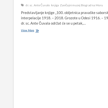
dr. sc. Ante Čuvalo
knjiga
Zavičajni muzej Biograd na Moru
Predstavljanje knjige „100. obljetnica pravaške sabors
interpelacije 1918. – 2018. Grozote u Odesi 1916. – 19
dr. sc. Ante Čuvala održat će se u petak,…
U
View More
Zavičajnom
muzeju
Biograd
na
Moru
u
petak
predstavljanje
knjige
dr.
sc.
Ante
Čuvala
„Grozote
u
Odesi
1916.