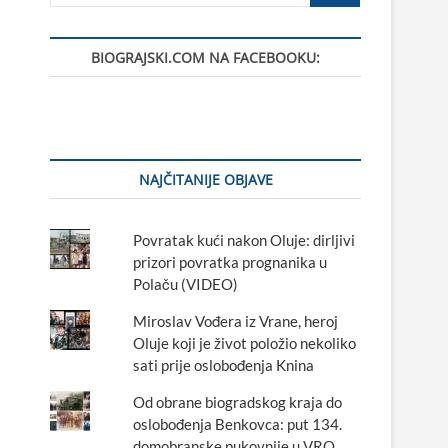
BIOGRAJSKI.COM NA FACEBOOKU:
NAJČITANIJE OBJAVE
Povratak kući nakon Oluje: dirljivi
prizori povratka prognanika u
Polaču (VIDEO)
Miroslav Vođera iz Vrane, heroj
Oluje koji je život položio nekoliko
sati prije oslobođenja Knina
Od obrane biogradskog kraja do
oslobođenja Benkovca: put 134.
domobranske pukovnije u VRO