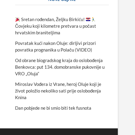
Sretan rođendan, Željku Birkiću!
Čovjeku koji kilometre pretvara u počast
hrvatskim braniteljima
Povratak kući nakon Oluje: dirljivi prizori
povratka prognanika u Polaču (VIDEO)
Od obrane biogradskog kraja do oslobođenja
Benkovca: put 134. domobranske pukovnije u
VRO „Oluja“
Miroslav Vođera iz Vrane, heroj Oluje koji je
život položio nekoliko sati prije oslobođenja
Knina
Dan pobjede ne bi smio biti tek fusnota