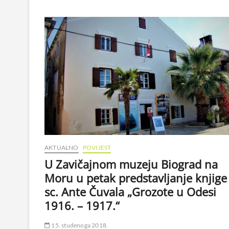
AKTUALNO
POVIJEST
U Zavičajnom muzeju Biograd na
Moru u petak predstavljanje knjige 
sc. Ante Čuvala „Grozote u Odesi
1916. – 1917.“
15. studenoga 2018.