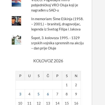
pobjedničkoj VRO Oluja koji je
nagrađen u SAD-u
In memoriam: Šime Eškinja (1958.
– 2001.) – branitelj, dragovoljac,
legenda iz Svetog Filipa i Jakova
Šopot, 3. kolovoza 1995. - 1329
srpskih vojnika spremnih na akciju
– dan prije Oluje
KOLOVOZ 2026
P
U
S
Č
P
S
N
1
2
3
4
5
6
7
8
9
10
11
12
13
14
15
16