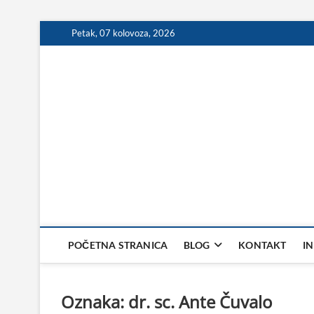
Skip
Petak, 07 kolovoza, 2026
to
content
POČETNA STRANICA
BLOG
KONTAKT
I
Oznaka:
dr. sc. Ante Čuvalo